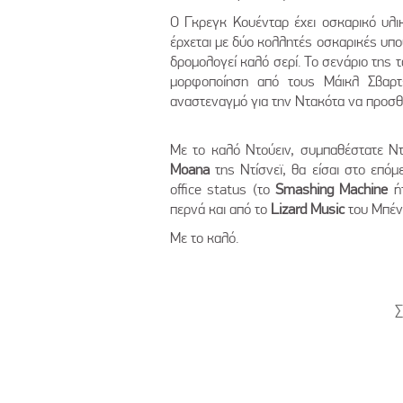
Ο Γκρεγκ Κουένταρ έχει οσκαρικό υλικ
έρχεται με δύο κολλητές οσκαρικές υπο
δρομολογεί καλό σερί. Το σενάριο της τα
μορφοποίηση από τους Μάικλ Σβαρ
αναστεναγμό για την Ντακότα να προσθ
Με το καλό Ντούειν, συμπαθέστατε Ντο
Moana
της Ντίσνεϊ, θα είσαι στο επό
office status (το
Smashing Machine
ήτ
περνά και από το
Lizard Music
του Μπένι
Με το καλό.