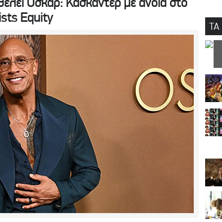
θέλει Όσκαρ: Κασκαντέρ με άνοια στο
ists Equity
ΤΑ