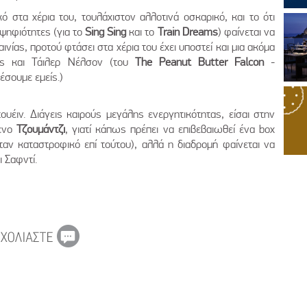
ό στα χέρια του, τουλάχιστον αλλοτινά οσκαρικό, και το ότι
ψηφιότητες (για το
Sing Sing
και το
Train Dreams
) φαίνεται να
ινίας, προτού φτάσει στα χέρια του έχει υποστεί και μια ακόμα
τς και Τάιλερ Νέλσον (του
The Peanut Butter Falcon
-
έσουμε εμείς.)
υέιν. Διάγεις καιρούς μεγάλης ενεργητικότητας, είσαι στην
μενο
Τζουμάντζι
, γιατί κάπως πρέπει να επιβεβαιωθεί ένα box
αν καταστροφικό επί τούτου), αλλά η διαδρομή φαίνεται να
 Σαφντί.