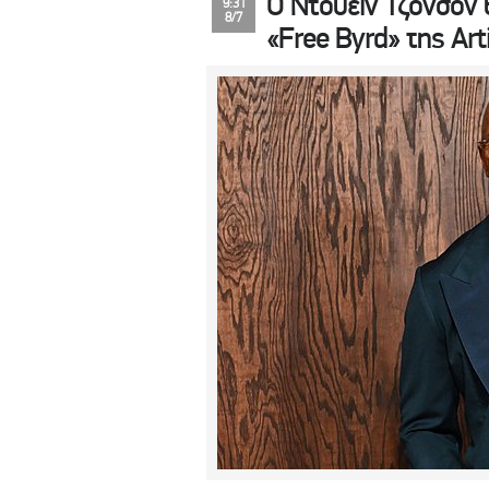
Ο Ντουέιν Τζόνσον 
9:31
8/7
«Free Byrd» της Art