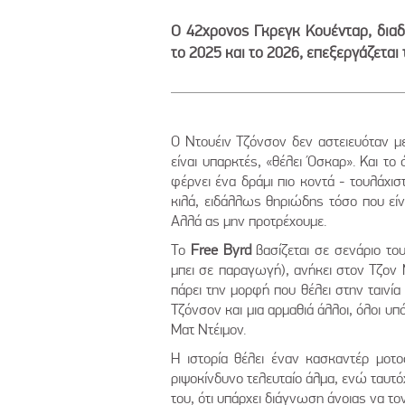
Ο 42χρονος Γκρεγκ Κουένταρ, δια
το 2025 και το 2026, επεξεργάζεται 
Ο Ντουέιν Τζόνσον δεν αστειευόταν μ
είναι υπαρκτές, «θέλει Όσκαρ». Και το 
φέρνει ένα δράμι πιο κοντά - τουλάχισ
κιλά, ειδάλλως θηριώδης τόσο που είνα
Αλλά ας μην προτρέχουμε.
Το
Free Byrd
βασίζεται σε σενάριο το
μπει σε παραγωγή), ανήκει στον Τζον 
πάρει την μορφή που θέλει στην ταινία
Τζόνσον και μια αρμαθιά άλλοι, όλοι υπ
Ματ Ντέιμον.
Η ιστορία θέλει έναν κασκαντέρ μοτ
ριψοκίνδυνο τελευταίο άλμα, ενώ ταυτ
του, ότι υπάρχει διάγνωση άνοιας να τον