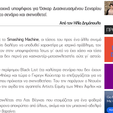
δοχικά υποψήφιος για Όσκαρ Διασκευασμένου Σεναρίου
το σενάριο και σκηνοθετεί.
Από τον Ηλία Δημόπουλο
ΠΡ
ε το
Smashing Machine
, οι τάσεις του προς ένα άλλο σινεμά
ότι διαλέγει να υποδυθεί χαρακτήρα με ιατρικό πρόβλημα, τον
τον στην υποψηφιότητα. Ίσως γι' αυτό να έχει χάσει και τόσα
ι δεν περνά για κασκαντέρ-μοτοσικλετιστής ούτε γι' αστείο.
υ περίφημου Black List (τα καλύτερα σενάρια που δεν έχουν
Μπόιερ και τώρα ο Γκρεγκ Κούενταρ το επεξεργάζεται για να
 που πρόκειται να σκηνοθετήσει. Του την παράγουν ο Ντουέιν
ό την αιγίδα της αγαπητής Artists Equity των Μπεν Άφλεκ και
οσικλέτας στο Λας Βέγκας που ετοιμάζεται για ένα φοβερά
όχρονα αποκρύπτει από όλους, ακόμα και τον μηχανικό-αδελφό
 βαραίνει.