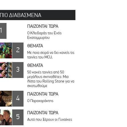
 ΠΙΟ ΔΙΑΒΑΣΜΕΝΑ
ΠΑΙΖΟΝΤΑΙ ΤΩΡΑ
1
Ο Κλειδαράς του Ενός
Εκατομμυρίου
ΘΕΜΑΤΑ
2
Με ποια σειρά να δει κανείς τις
ταινίες του MCU;
ΘΕΜΑΤΑ
3
50 κακές ταινίες από 50
μεγάλους σκηνοθέτες: Μια
λίστα του Rolling Stone για να
σκοτωθούμε
ΠΑΙΖΟΝΤΑΙ ΤΩΡΑ
4
Ο Παραχαράκτης
ΠΑΙΖΟΝΤΑΙ ΤΩΡΑ
5
Αυτό που Ξέρουν οι Γυναίκες