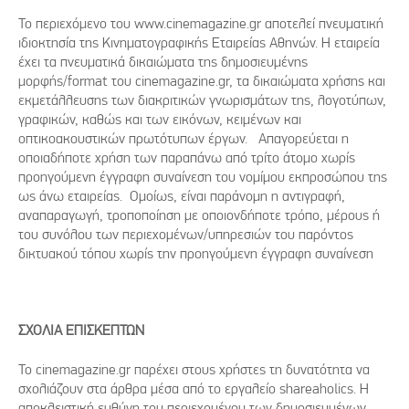
Το περιεχόμενο του www.cinemagazine.gr αποτελεί πνευματική
ιδιοκτησία της Κινηματογραφικής Εταιρείας Αθηνών. Η εταιρεία
έχει τα πνευματικά δικαιώματα της δημοσιευμένης
μορφής/format του cinemagazine.gr, τα δικαιώματα χρήσης και
εκμετάλλευσης των διακριτικών γνωρισμάτων της, λογοτύπων,
γραφικών, καθώς και των εικόνων, κειμένων και
οπτικοακουστικών πρωτότυπων έργων. Απαγορεύεται η
οποιαδήποτε χρήση των παραπάνω από τρίτο άτομο χωρίς
προηγούμενη έγγραφη συναίνεση του νομίμου εκπροσώπου της
ως άνω εταιρείας. Ομοίως, είναι παράνομη η αντιγραφή,
αναπαραγωγή, τροποποίηση με οποιονδήποτε τρόπο, μέρους ή
του συνόλου των περιεχομένων/υπηρεσιών του παρόντος
δικτυακού τόπου χωρίς την προηγούμενη έγγραφη συναίνεση
ΣΧΟΛΙΑ ΕΠΙΣΚΕΠΤΩΝ
Το cinemagazine.gr παρέχει στους χρήστες τη δυνατότητα να
σχολιάζουν στα άρθρα μέσα από το εργαλείο shareaholics. Η
αποκλειστική ευθύνη του περιεχομένου των δημοσιευμένων