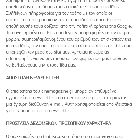
Χρησιμότητα: Ανήκουν στην κατηγορία third party cookies και
αποθηκεύονται σε όλους τους επισκέπτες της ιστοσελίδας.
Συλλέγουν πληροφορίες για τον τρόπο με τον οποίο οι
επισκέπτες χρησιμοποιούν την ιστοσελίδα μας και η διάρκεια
αποθήκευσής τους ορίζεται από την πολιτική χρήσης της Google.
Τα συγκεκριμένα cookies συλλέγουν πληροφορίες σε ανώνυμη
μορφή, συμπεριλαμβανομένου του αριθμού των επισκεπτών της
ιστοσελίδας, την προέλευση των επισκεπτών και τις σελίδες που
επισκέφθηκαν μέσα στο site μας. Χρησιμοποιούμε τις
πληροφορίες για να συντάσσουμε αναφορές που μας βοηθούν
να βελτιώνουμε την ιστοσελίδα μας.
ΑΠΟΣΤΟΛΗ
NEWSLETTER
Ο επισκέπτης του cinemagazine.gr μπορεί αν επιθυμεί να
εγγραφεί στο newsletter του cinemagazine.gr καταχωρώντας
μια έγκυρη διεύθυνση e-mail. Αυτή χρησιμοποιείται αποκλειστικά
για την αποστολή του newsletter.
ΠΡΟΣΤΑΣΙΑ ΔΕΔΟΜΕΝΩΝ ΠΡΟΣΩΠΙΚΟΥ ΧΑΡΑΚΤΗΡΑ
Ο διαχειριστής του διαδικτυακού τόπου του cinemagazine.gr