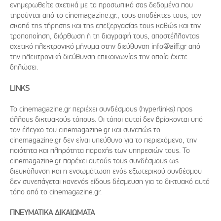
ενημερωθείτε σχετικά με τα προσωπικά σας δεδομένα που
τηρούνται από τo cinemagazine.gr., τους αποδέκτες τους, τον
σκοπό της τήρησης και της επεξεργασίας τους καθώς και την
τροποποίηση, διόρθωση ή τη διαγραφή τους, αποστέλλοντας
σχετικό ηλεκτρονικό μήνυμα στην διεύθυνση info@aiff.gr από
την ηλεκτρονική διεύθυνση επικοινωνίας την οποία έχετε
δηλώσει.
LINKS
Το cinemagazine.gr περιέχει συνδέσμους (hyperlinks) προς
άλλους δικτυακούς τόπους. Οι τόποι αυτοί δεν βρίσκονται υπό
τον έλεγχο του cinemagazine.gr και συνεπώς το
cinemagazine.gr δεν είναι υπεύθυνο για το περιεχόμενο, την
ποιότητα και πληρότητα παροχής των υπηρεσιών τους. Το
cinemagazine.gr παρέχει αυτούς τους συνδέσμους ως
διευκόλυνση και η ενσωμάτωση ενός εξωτερικού συνδέσμου
δεν συνεπάγεται κανενός είδους δέσμευση για το δικτυακό αυτό
τόπο από τo cinemagazine.gr.
ΠΝΕΥΜΑΤΙΚΑ ΔΙΚΑΙΩΜΑΤΑ