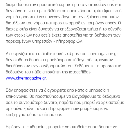
διαφυλάσσει τον προσωπικό χαρακτήρα των στοιχείων σας και
δεν δύναται να τα μεταβιβάσει σε οποιονδήποτε τρίτο (φυσικό ή
νομικό πρόσωπο) για κανέναν λόγο με την εξαίρεση σχετικών
διατάξεων του νόμου και προς τις αρμόδιες και μόνον αρχές. Ο
διαχειριστής είναι δυνατόν να επεξεργάζεται τμήμα ή το σύνολο
των στοιχείων που εσείς έχετε αποστείλει για τη βελτίωση των
παρεχομένων υπηρεσιών - πληροφοριών.
Διευκρινίζεται ότι ο διαδικτυακός χώρος του cinemagazine.gr
δεν διαθέτει δημόσια προσβάσιμο κατάλογο ηλεκτρονικών
διευθύνσεων των συνδρομητών του. Σεβόμαστε τα προσωπικά
δεδομένα του κάθε επισκέπτη της ιστοσελίδας
www.cinemagazine.gr
.
Εάν αποφασίσετε να διαγραφείτε από κάποια υπηρεσία ή
επικοινωνία, θα προσπαθήσουμε να διαγράψουμε τα δεδομένα
σας το συντομότερο δυνατό, παρόλο που μπορεί να χρειαστούμε
ορισμένο χρόνο ή/και πληροφορίες πριν μπορέσουμε να
επεξεργαστούμε το αίτημά σας.
Εφόσον το επιθυμείτε, μπορείτε να αιτηθείτε οποτεδήποτε να