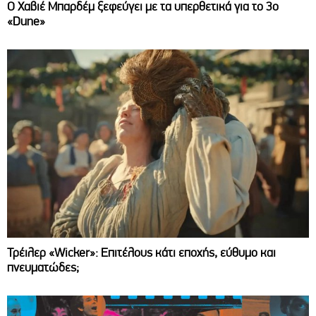
O Χαβιέ Μπαρδέμ ξεφεύγει με τα υπερθετικά για το 3ο
«Dune»
Τρέιλερ «Wicker»: Επιτέλους κάτι εποχής, εύθυμο και
πνευματώδες;