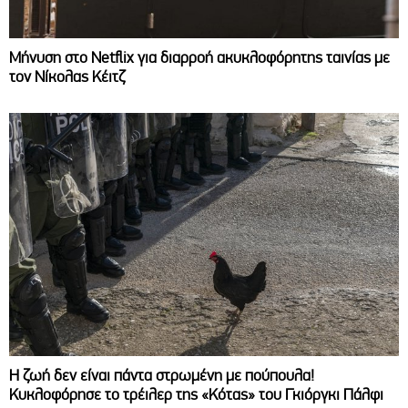
Μήνυση στο Netflix για διαρροή ακυκλοφόρητης ταινίας με
τον Νίκολας Κέιτζ
Η ζωή δεν είναι πάντα στρωμένη με πούπουλα!
Κυκλοφόρησε το τρέιλερ της «Κότας» του Γκιόργκι Πάλφι