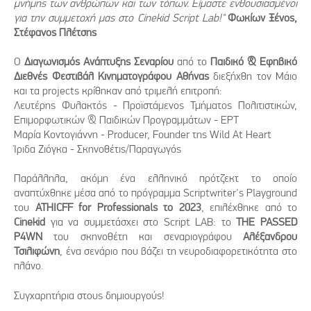
μνήμης των ανθρώπων και των τόπων. Είμαστε ενθουσιασμένοι
για την συμμετοχή μας στο Cinekid Script Lab!"
Φωκίων Ξένος,
Στέφανος Πλέτσης
Ο
Διαγωνισμός Ανάπτυξης Σεναρίου
από το
Παιδικό & Εφηβικό
Διεθνές Φεστιβάλ Κινηματογράφου Αθήνας
διεξήχθη τον Μάιο
και τα projects κρίθηκαν από τριμελή επιτροπή:
Λευτέρης Φυλακτός - Προϊστάμενος Τμήματος Πολιτιστικών,
Επιμορφωτικών & Παιδικών Προγραμμάτων - EΡT
Μαρία Κοντογιάννη - Producer, Founder της Wild At Heart
Ίριδα Ζιόγκα - Σκηνοθέτις/Παραγωγός
Παράλληλα, ακόμη ένα ελληνικό πρότζεκτ το οποίο
αναπτύχθηκε μέσα από το πρόγραμμα Scriptwriter's Playground
του
ATHICFF for Professionals το 2023
, επιλέχθηκε από το
Cinekid
για να συμμετάσχει στο Script LAB: το
THE PASSED
P4WN
του σκηνοθέτη και σεναριογράφου
Αλέξανδρου
Τσιλιφώνη
, ένα σενάριο που βάζει τη νευροδιαφορετικότητα στο
πλάνο.
Συγχαρητήρια στους δημιουργούς!