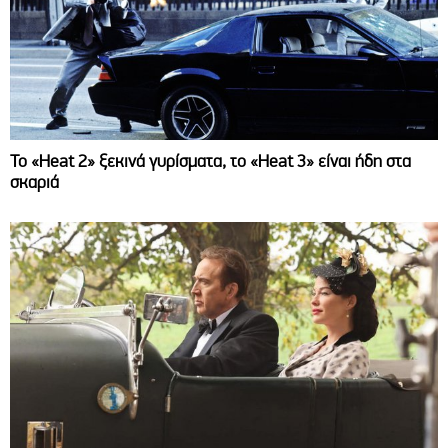
Το «Heat 2» ξεκινά γυρίσματα, το «Heat 3» είναι ήδη στα
σκαριά