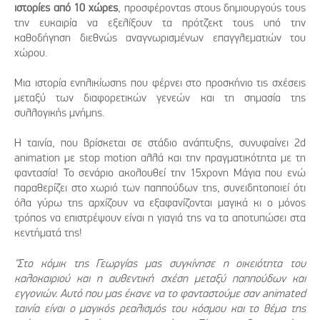
ιστορίες από 10 χώρες
, προσφέροντας στους δημιουργούς τους
την ευκαιρία να εξελίξουν τα πρότζεκτ τους υπό την
καθοδήγηση διεθνώς αναγνωρισμένων επαγγλεματιών του
χώρου.
Μια ιστορία ενηλικίωσης που φέρνει στο προσκήνιο τις σχέσεις
μεταξύ των διαφορετικών γενεών και τη σημασία της
συλλογικής μνήμης.
Η ταινία, που βρίσκεται σε στάδιο ανάπτυξης, συνυφαίνει 2d
animation με stop motion αλλά και την πραγματικότητα με τη
φαντασία! Το σενάριο ακολουθεί την 15χρονη Μάγια που ενώ
παραθερίζει στο χωριό των παππούδων της, συνειδητοποιεί ότι
όλα γύρω της αρχίζουν να εξαφανίζονται μαγικά κι ο μόνος
τρόπος να επιστρέψουν είναι η γιαγιά της να τα αποτυπώσει στα
κεντήματά της!
"Στο κόμικ της Γεωργίας μας συγκίνησε η οικειότητα του
καλοκαιριού και η αυθεντική σχέση μεταξύ παππούδων και
εγγονιών. Αυτό που μας έκανε να το φανταστούμε σαν animated
ταινία είναι ο μαγικός ρεαλισμός του κόσμου και το θέμα της