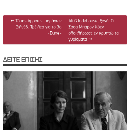
←
Τόπος Αρράκις, παράγων
Ali G Indahouse, ξανά: Ο
Βιλνέβ: Τρέιλερ για το 3ο
Σάσα Μπάρον Κόεν
«Dune»
ολοκλήρωσε εν κρυπτώ τα
γυρίσματα
→
ΔΕΙΤΕ ΕΠΙΣΗΣ