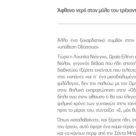
Άφθονο νερό στον μύλο του τρέχοντ
Άλλο ένα ξεκαρδιστικό συμβάν στη
«υπόθεση Οδύσσεια».
Τώρα η Λουπίτα Νιόνγκο, Ωραία Ελένη 
Νόλαν, γεγονός βέβαια που ήδη αποτελ
διαδικτύου (ξέρετε εκείνους που τελευ
στις κοπάνες και σ' ένα μισοδιαλυμέν
φιλόλογος, δεν την παλεύω με τον Όμ
στην...θηλυκή εκπροσώπηση στην «Οδύ
δίπλα σου στην αίθουσα τι θα του έλεγ
φιλμικό χρόνο των γυναικών στην ταινί
προς το μέρος του, συνεχίζει: «Ε, μάς θ
Όπως καταλαβαίνετε, και ξέρετε ήδη, σ
του έργου, αυτό έφερε ένα κύμα-τέρας 
και να κάνουν σερφ από την Σάντα Μπάρ