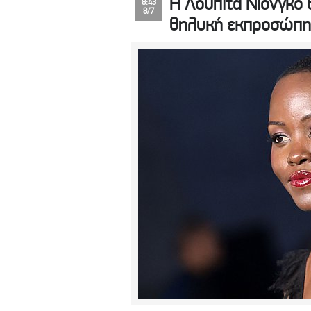
Η Λουπίτα Νιόνγκο 
8:43
8/7
θηλυκή εκπροσώπη