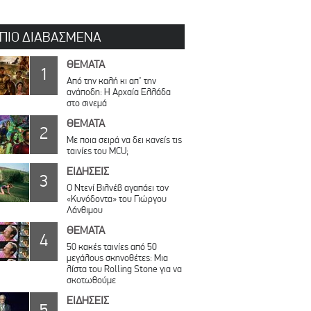
 ΠΙΟ ΔΙΑΒΑΣΜΕΝΑ
ΘΕΜΑΤΑ
1
Από την καλή κι απ’ την
ανάποδη: Η Αρχαία Ελλάδα
στο σινεμά
ΘΕΜΑΤΑ
2
Με ποια σειρά να δει κανείς τις
ταινίες του MCU;
ΕΙΔΗΣΕΙΣ
3
Ο Ντενί Βιλνέβ αγαπάει τον
«Κυνόδοντα» του Γιώργου
Λάνθιμου
ΘΕΜΑΤΑ
4
50 κακές ταινίες από 50
μεγάλους σκηνοθέτες: Μια
λίστα του Rolling Stone για να
σκοτωθούμε
ΕΙΔΗΣΕΙΣ
5