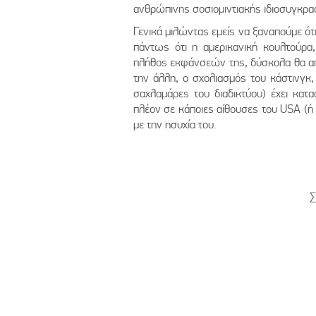
ανθρώπινης σοσιομιντιακής ιδιοσυγκρασ
Γενικά μιλώντας εμείς να ξαναπούμε ότι
πάντως ότι η αμερικανική κουλτούρα,
πλήθος εκφάνσεών της, δύσκολα θα απέ
την άλλη, ο σχολιασμός του κάστινγκ,
σαχλαμάρες του διαδικτύου) έχει κατα
πλέον σε κάποιες αίθουσες του USA (ή κ
με την ησυχία του.