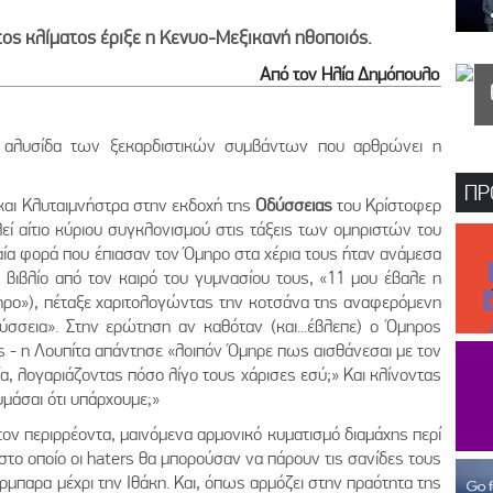
ος κλίματος έριξε η Κενυο-Μεξικανή ηθοποιός.
Από τον Ηλία Δημόπουλο
ν αλυσίδα των ξεκαρδιστικών συμβάντων που αρθρώνει η
ΠΡ
και Κλυταιμνήστρα στην εκδοχή της
Οδύσσειας
του Κρίστοφερ
εί αίτιο κύριου συγκλονισμού στις τάξεις των ομηριστών του
ταία φορά που έπιασαν τον Όμηρο στα χέρια τους ήταν ανάμεσα
ο βιβλίο από τον καιρό του γυμνασίου τους, «11 μου έβαλε η
ηρο»), πέταξε χαριτολογώντας την κοτσάνα της αναφερόμενη
σσεια». Στην ερώτηση αν καθόταν (και...έβλεπε) ο Όμηρος
ες - η Λουπίτα απάντησε «λοιπόν Όμηρε πως αισθάνεσαι με τον
α, λογαριάζοντας πόσο λίγο τους χάρισες εσύ;» Και κλίνοντας
υμάσαι ότι υπάρχουμε;»
τον περιρρέοντα, μαινόμενα αρμονικό κυματισμό διαμάχης περί
στο οποίο οι haters θα μπορούσαν να πάρουν τις σανίδες τους
μπαρα μέχρι την Ιθάκη. Και, όπως αρμόζει στην πραότητα της