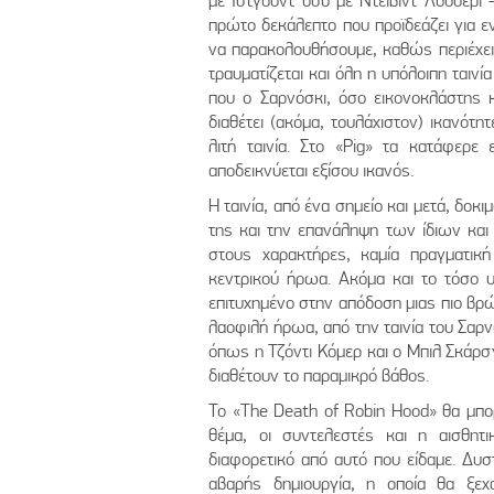
με Ίστγουντ όσο με Ντέιβιντ Λόουερι 
πρώτο δεκάλεπτο που προϊδεάζει για εν
να παρακολουθήσουμε, καθώς περιέχε
τραυματίζεται και όλη η υπόλοιπη ταιν
που ο Σαρνόσκι, όσο εικονοκλάστης κ
διαθέτει (ακόμα, τουλάχιστον) ικανότ
λιτή ταινία. Στο «Pig» τα κατάφερε
αποδεικνύεται εξίσου ικανός.
Η ταινία, από ένα σημείο και μετά, δοκ
της και την επανάληψη των ίδιων και 
στους χαρακτήρες, καμία πραγματικ
κεντρικού ήρωα. Ακόμα και το τόσο υ
επιτυχημένο στην απόδοση μιας πιο βρ
λαοφιλή ήρωα, από την ταινία του Σαρν
όπως η Τζόντι Κόμερ και ο Μπιλ Σκάρσ
διαθέτουν το παραμικρό βάθος.
Το «The Death of Robin Hood» θα μπορο
θέμα, οι συντελεστές και η αισθητι
διαφορετικό από αυτό που είδαμε. Δυστ
αβαρής δημιουργία, η οποία θα ξε