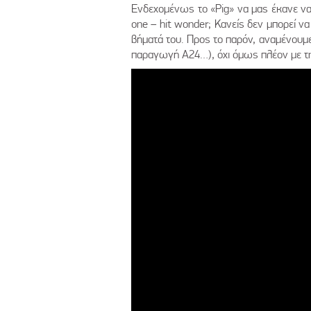
Ενδεχομένως το «Pig» να μας έκανε να
one – hit wonder; Κανείς δεν μπορεί να
βήματά του. Προς το παρόν, αναμένουμε 
παραγωγή Α24…), όχι όμως πλέον με τη