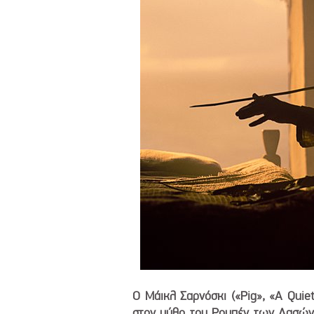
Ο Μάικλ Σαρνόσκι («Pig», «A Quiet
στον μύθο του Ρομπέν των Δασών,