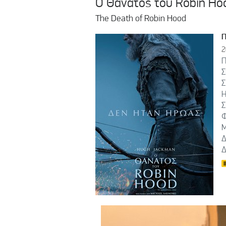
Ο Θάνατος του Robin Ho
The Death of Robin Hood
2
Π
Σ
Σ
Η
Σ
Φ
Μ
Δ
Δ