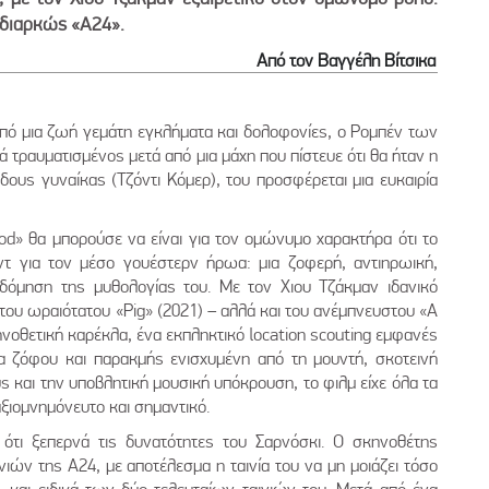
 διαρκώς «Α24».
Από τον Βαγγέλη Βίτσικα
πό μια ζωή γεμάτη εγκλήματα και δολοφονίες, ο Ρομπέν των
 τραυματισμένος μετά από μια μάχη που πίστευε ότι θα ήταν η
ώδους γυναίκας (Τζόντι Κόμερ), του προσφέρεται μια ευκαιρία
ood» θα μπορούσε να είναι για τον ομώνυμο χαρακτήρα ότι το
υντ για τον μέσο γουέστερν ήρωα: μια ζοφερή, αντιηρωική,
οδόμηση της μυθολογίας του. Με τον Χιου Τζάκμαν ιδανικό
του ωραιότατου «Pig» (2021) – αλλά και του ανέμπνευστου «A
ηνοθετική καρέκλα, ένα εκπληκτικό location scouting εμφανές
ρα ζόφου και παρακμής ενισχυμένη από τη μουντή, σκοτεινή
και την υποβλητική μουσική υπόκρουση, το φιλμ είχε όλα τα
αξιομνημόνευτο και σημαντικό.
 ότι ξεπερνά τις δυνατότητες του Σαρνόσκι. Ο σκηνοθέτης
ιών της Α24, με αποτέλεσμα η ταινία του να μη μοιάζει τόσο