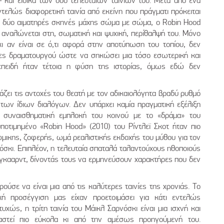
– και ειδικά των δύο τελευταίων ταινιών του. Μετά από ένα
τελώς διαφορετική ταινία από εκείνη που πράγματι πρόκειται
ι δύο αιματηρές σκηνές μάχης σώμα με σώμα, ο Robin Hood
ία αναλώνεται στη, σωματική και ψυχική, περίθαλψή του. Μόνο
ι αν είναι σε ό,τι αφορά στην αποτύπωση του τοπίου, δεν
ητες δραματουργού ώστε να σηκώσει μια τόσο εσωτερική και
 επειδή ήταν τέτοια η φύση της ιστορίας, όμως εδώ δεν
ιμάζει τις αντοχές του θεατή με τον αδικαιολόγητα βραδύ ρυθμό
των ίδιων διαλόγων. Δεν υπάρχει καμία πραγματική εξέλιξη
ή συναισθηματική εμπλοκή του κοινού με το «δράμα» του
ποτιμημένο «Robin Hood» (2010) του Ρίντλεϊ Σκοτ ήταν πιο
ώμικης, ζοφερής, ωμά ρεαλιστικής εκδοχής του μύθου για τον
όσκι. Επιπλέον, η τελευταία σπαταλά ταλαντούχους ηθοποιούς
γκααρντ, δίνοντάς τους να ερμηνεύσουν χαρακτήρες που δεν
ύσε να είναι μια από τις καλύτερες ταινίες της χρονιάς. Το
κή προσέγγιση μας είχαν προετοιμάσει για κάτι εντελώς
υχώς, η τρίτη ταινία του Μάικλ Σαρνόσκι είναι μια ισχνή και
χαστεί πιο εύκολα κι από την αμέσως προηγούμενή του.