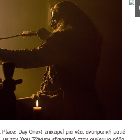
 Place: Day One») επιχειρεί μια νέα, αντιηρωική ματιά
 με τον Χιου Τζάκμαν εξαιρετικό στον ομώνυμο ρόλο.