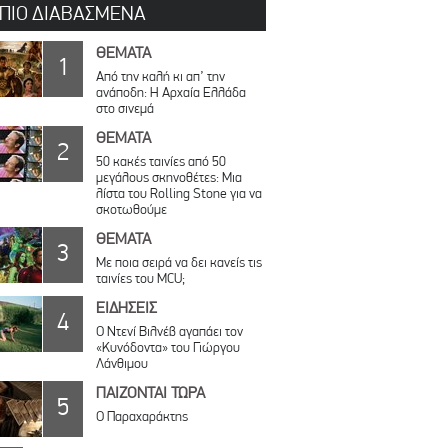
 ΠΙΟ ΔΙΑΒΑΣΜΕΝΑ
ΘΕΜΑΤΑ
1
Από την καλή κι απ’ την
ανάποδη: Η Αρχαία Ελλάδα
στο σινεμά
ΘΕΜΑΤΑ
2
50 κακές ταινίες από 50
μεγάλους σκηνοθέτες: Μια
λίστα του Rolling Stone για να
σκοτωθούμε
ΘΕΜΑΤΑ
3
Με ποια σειρά να δει κανείς τις
ταινίες του MCU;
ΕΙΔΗΣΕΙΣ
4
Ο Ντενί Βιλνέβ αγαπάει τον
«Κυνόδοντα» του Γιώργου
Λάνθιμου
ΠΑΙΖΟΝΤΑΙ ΤΩΡΑ
5
Ο Παραχαράκτης