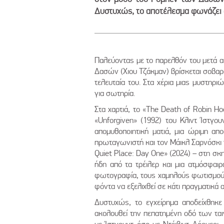
Δυστυχώς, το αποτέλεσμα φωνάζει
Παλεύοντας με το παρελθόν του μετά α
Δασών (Χιου Τζάκμαν) βρίσκεται σοβαρά
τελευταία του. Στα χέρια μιας μυστηρι
για σωτηρία.
Στα χαρτιά, το «The Death of Robin H
«Unforgiven» (1992) του Κλιντ Ίστγο
απομυθοποιητική ματιά, μια ώριμη απ
πρωταγωνιστή και τον Μάικλ Σαρνόσκι 
Quiet Place: Day One» (2024) – στη σκ
ήδη από τα τρέιλερ και μια ατμόσφαι
φωτογραφία, τους χαμηλούς φωτισμούς 
φόντα να εξελιχθεί σε κάτι πραγματικά 
Δυστυχώς, το εγχείρημα αποδείχθηκε
ακολουθεί την πεπατημένη οδό των ταιν