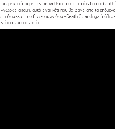
 υπερεκτιμήσουμε τον σκηνοθέτη του, ο οποίος θα αποδειχθεί
 γνωρίζει ακόμη, αυτό είναι κάτι που θα φανεί από τα επόμενα
τη διασκευή του βιντεοπαιχνιδιού «Death Stranding» (πάλι σε
ν ίδια ανυπομονησία.