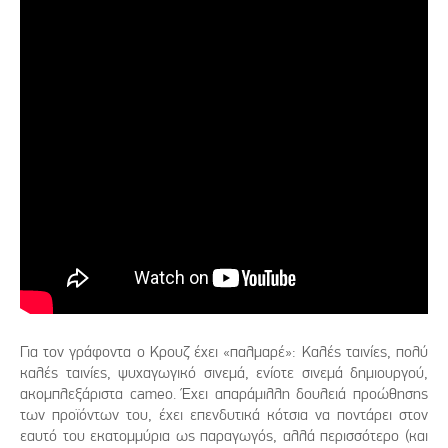
Για τον γράφοντα ο Κρουζ έχει «παλμαρέ»: Καλές ταινίες, πολύ
καλές ταινίες, ψυχαγωγικό σινεμά, ενίοτε σινεμά δημιουργού,
ακομπλεξάριστα cameo. Έχει απαράμιλλη δουλειά προώθησης
των προϊόντων του, έχει επενδυτικά κότσια να ποντάρει στον
εαυτό του εκατομμύρια ως παραγωγός, αλλά περισσότερο (και