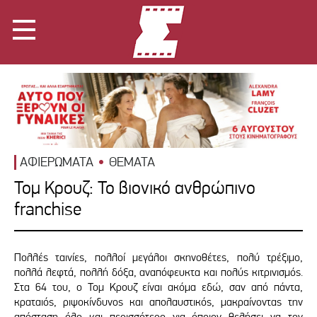
ΑΦΙΕΡΩΜΑΤΑ
ΘΕΜΑΤΑ
Τομ Κρουζ: Το βιονικό ανθρώπινο
franchise
Πολλές ταινίες, πολλοί μεγάλοι σκηνοθέτες, πολύ τρέξιμο,
πολλά λεφτά, πολλή δόξα, αναπόφευκτα και πολύς κιτρινισμός.
Στα 64 του, ο Τομ Κρουζ είναι ακόμα εδώ, σαν από πάντα,
κραταιός, ριψοκίνδυνος και απολαυστικός, μακραίνοντας την
απόσταση όλο και περισσότερο για όποιον θελήσει να τον