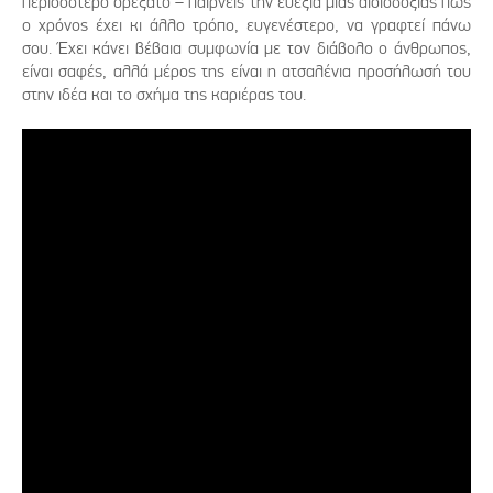
περισσότερο ορεξάτο – παίρνεις την ευεξία μιας αισιοδοξίας πως
ο χρόνος έχει κι άλλο τρόπο, ευγενέστερο, να γραφτεί πάνω
σου. Έχει κάνει βέβαια συμφωνία με τον διάβολο ο άνθρωπος,
είναι σαφές, αλλά μέρος της είναι η ατσαλένια προσήλωσή του
στην ιδέα και το σχήμα της καριέρας του.