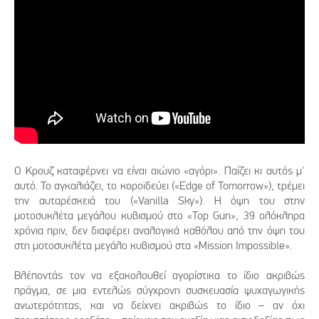
Ο Κρουζ καταφέρνει να είναι αιώνιο «αγόρι». Παίζει κι αυτός μ'
αυτό. Το αγκαλιάζει, το κοροϊδεύει («Edge of Tomorrow»), τρέμει
την αυταρέσκειά του («Vanilla Sky»). Η όψη του στην
μοτοσυκλέτα μεγάλου κυβισμού στο «Top Gun», 39 ολόκληρα
χρόνια πριν, δεν διαφέρει αναλογικά καθόλου από την όψη του
στη μοτοσυκλέτα μεγάλο κυβισμού στα «Mission Impossible».
Βλέποντάς τον να εξακολουθεί αγορίστικα το ίδιο ακριβώς
πράγμα, σε μια εντελώς σύγχρονη συσκευασία ψυχαγωγικής
ανωτερότητας, και να δείχνει ακριβώς το ίδιο – αν όχι