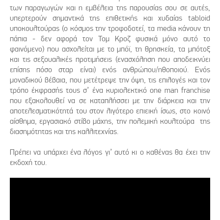
των παραγωγών και η εμβέλεια της παρουσίας σου σε αυτές,
υπερτερούν σημαντικά της επιθετικής και χυδαίας tabloid
υποκουλτούρας (ο κόσμος την τροφοδοτεί, τα media κάνουν τη
πάπια - δεν αφορά τον Τομ Κροζ φυσικά μόνο αυτό το
φαινόμενο) που ασχολείται με το μπόϊ, τη θρησκεία, τα μπότοξ
και τις σεξουαλικές προτιμήσεις (ενασχόληση που αποδεικνύει
επίσης πόσο σταρ είναι) ενός ανθρώπου/ηθοποιού. Ενός
μοναδικού βέβαια, που μετέτρεψε την όψη, τις επιλογές και τον
τρόπο έκφρασής τους σ’ ένα κυριολεκτικό one man franchise
που εξακολουθεί να σε καταπλήσσει με την διάρκεια και την
αποτελεσματικότητά του στον λιγότερο επιεική ίσως, στο κοινό
αίσθημα, εργασιακό στίβο μάχης, την πολεμική κουλτούρα της
διασημότητας και της καλλιτεχνίας.
Πρέπει να υπάρχει ένα λόγος γι’ αυτό κι ο καθένας θα έχει την
εκδοχή του.