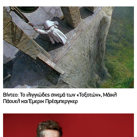
Βίντεο: Το ιλιγγιώδες σινεμά των «Τοξοτών», Μάικλ
Πάουελ και Έμερικ Πρέσμπεργκερ