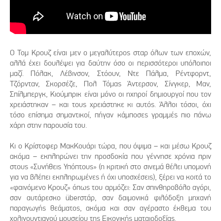
Ο Τομ Κρουζ είναι μεν ο μεγαλύτερος σταρ όλων των εποχών,
αλλά έχει δουλέψει για δαύτην όσο οι περισσότεροι υπόλοιποι
μαζί. Πόλακ, Λέβινσον, Στόουν, Ντε Πάλμα, Ρέντφορντ,
Τζόρνταν, Σκορσέζε, Πολ Τόμας Άντερσον, Σίνγκερ, Μαν,
Σπίλμπεργκ, Κιούμπρικ είναι μόνο οι ηχηροί δημιουργοί που τον
χρειάστηκαν – και τους χρειάστηκε κι αυτός. Άλλοι τόσοι, όχι
τόσο επίσημα σημαντικοί, πήγαν κάμποσες γραμμές πιο πάνω
χάρη στην παρουσία του.
Κι ο Κρίστοφερ ΜακKουάρι τώρα, που όψιμα – και μέσω Κρουζ
ακόμα – εκπληρώνει την προσδοκία που γέννησε χρόνια πριν
στους «Συνήθεις Υπόπτους» (η κριτική στο σινεμά θέλει υπομονή
για να βλέπει εκπληρωμένες ή όχι υποσχέσεις), ξέρει να κοιτά το
«φαινόμενο Κρουζ» όπως του αρμόζει: Σαν σπινθηροβόλο αγόρι,
σαν αυτάρεσκο überστάρ, σαν δαιμονικά φιλόδοξη μηχανή
παραγωγής θεάματος, ακόμα και σαν αγέραστο έκθεμα του
χολιγουντιανού μουσείου της Εικονικής ματαιοδοξίας.