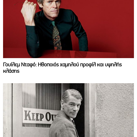
Γουίλεμ Νταφό: Ηθοποιός χαμηλού προφίλ και υψηλής
κλάσης