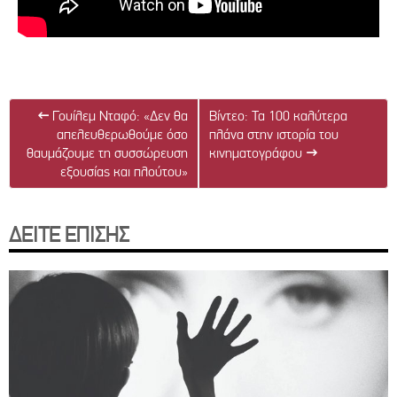
←
Γουίλεμ Νταφό: «Δεν θα
Βίντεο: Τα 100 καλύτερα
απελευθερωθούμε όσο
πλάνα στην ιστορία του
θαυμάζουμε τη συσσώρευση
κινηματογράφου
→
εξουσίας και πλούτου»
ΔΕΙΤΕ ΕΠΙΣΗΣ