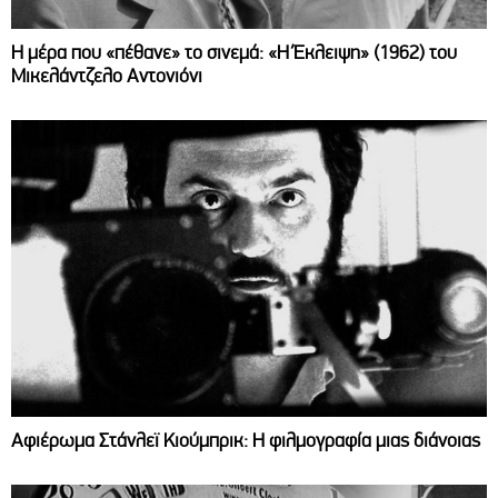
Η μέρα που «πέθανε» το σινεμά: «Η Έκλειψη» (1962) του
Μικελάντζελο Αντονιόνι
Αφιέρωμα Στάνλεϊ Κιούμπρικ: Η φιλμογραφία μιας διάνοιας