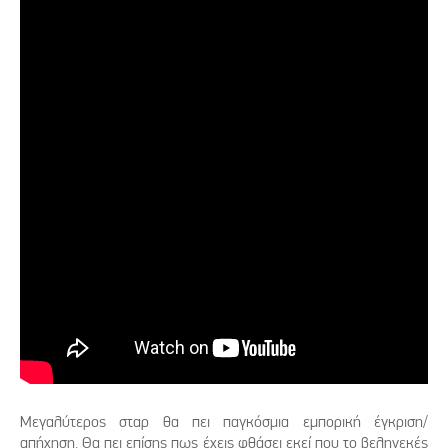
Μεγαλύτερος σταρ θα πει παγκόσμια εμπορική έγκριση/
απήχηση. Θα πει επίσης πως έχεις φθάσει εκεί που το βεληνεκές