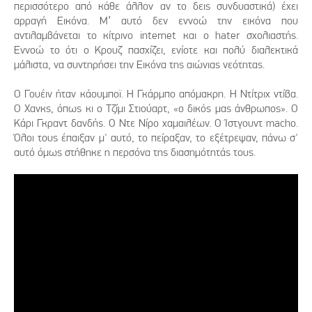
περισσότερο από κάθε άλλον αν το δεις συνδυαστικά) έχει
αρραγή Εικόνα. Μ’ αυτό δεν εννοώ την εικόνα που
αντιλαμβάνεται το κίτρινο internet και ο hater σχολιαστής.
Εννοώ το ότι ο Κρουζ πασχίζει, ενίοτε και πολύ διαλεκτικά
μάλιστα, να συντηρήσει την Εικόνα της αιώνιας νεότητας.
Ο Γουέιν ήταν κάουμποϊ. Η Γκάρμπο απόμακρη. Η Ντίτριχ ντίβα.
Ο Χανκς, όπως κι ο Τζίμι Στιούαρτ, «ο δικός μας άνθρωπος». Ο
Κάρι Γκραντ δανδής. Ο Ντε Νίρο χαμαιλέων. Ο Ίστγουντ macho.
Όλοι τους έπαιξαν μ' αυτό, το πείραξαν, το εξέτρεψαν, πάνω σ'
αυτό όμως στήθηκε η περσόνα της διασημότητάς τους.