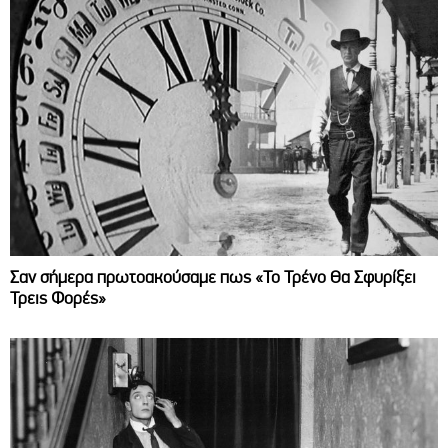
Σαν σήμερα πρωτοακούσαμε πως «Το Τρένο Θα Σφυρίξει
Τρεις Φορές»