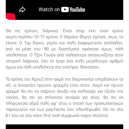
Θα πει χρόνος, διάρκεια. Ένας σταρ έχει έναν χρόνο
ακμής περίπου 10-15 χρόνια. Ο Χάρισον Φορντ έφτασε, ίσως, τα
είκοσι. Ο Τομ Χανκς, γερός και πολύ διαφορετικός αντίπαλος,
από τα μέσα του '80 με διαστήματα αφάνειας όμως, πάλι
υπολείπεται. Ο Τζον Γουέιν από παλαιότερα ανταγωνίζεται στην
ιστορική διάρκεια, έχει τα έργα (και πολύ μεγαλύτερο αριθμό)
όμως και πάλι υπολείπεται στα εισιτήρια. Φαντάσου.
Τα χρόνια του Κρουζ στην αιχμή της βιομηχανίας υπερβαίνουν τα
40, οι δεκαετίες πρώτης γραμμής είναι πέντε. Αιχμή και πρώτη
γραμμή θα πει να παίρνεις άνοιξη και καλοκαίρι για έξοδο της
ταινίας, θα πει να στήνονται σενάρια για σένα, θα πει να
πληρώνεσαι αδρά πολύ αφ’ ότου η εποχή των προσωποπαγών
παραγωγών και των paychecks έχει ολοκληρωθεί. Θα πει στα
61 σου να σου κάνει first look συμφωνία major στούντιο.