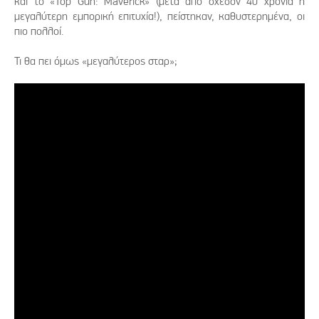
και το «Top Gun: Maverick» (μετά από σχεδόν 40 χρόνια η
μεγαλύτερη εμπορική επιτυχία!), πείστηκαν, καθυστερημένα, οι
πιο πολλοί.
Τι θα πει όμως «μεγαλύτερος σταρ»;