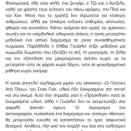
Φαινομενικά, όλα είναι απλά: ένα ζευγάρι, ο Τζο και η Άντζελα,
καλεί για φαγητό τους γείτονες του πάνω ορόφου, την Πίνα και
τον Χοκ. Μόνο που το τραπέζι δεν στρώνεται για τέσσερις
ανθρώπους, αλλά για τέσσερις εκδοχές επιθυμίας, αποτυχίας,
φθοράς και αυταπάτης. Κάπου ανάμεσα στο κρασί, τις αμήχανες
σιωπές και τις υπερβολικά ειλικρινείς ατάκες, η ταινία μετατρέπει
μεθοδικά ένα αστικό διαμέρισμα σε ρινγκ συναισθηματικής
πυγμαχίας. Παράλληλα η Ολίβια Γουάιλντ χτίζει μεθοδικά μια
κωμωδία δωματίου που εξετάζει το σεξ, τη μονογαμία, τη ζήλια
και την εξάντληση της μακροχρόνιας σχέσης χωρίς να τα
μετατρέπει ούτε σε φάρσα χωρίς βάρος, ούτε σε ψυχοδραματικό
μάθημα χωρίς χιούμορ.
Η ταινία αποτελεί αγγλόφωνο ριμέικ του ισπανικού «Οι Γείτονες
Από Πάνω» του Σεσκ Γκάι, υλικό ήδη δοκιμασμένο στη σκηνή
και στο σινεμά. Αυτό έχει σημασία, γιατί η «Πρόσκληση» πατά σε
δοκιμασμένο υλικό, αλλά η Γουάιλντ δεν το αντιμετωπίζει σαν
ασφαλή άσκηση ύφους. Οι περιορισμοί της
σκηνογραφίας, ουσιαστικά ένα διαμέρισμα και τέσσερις ηθοποιοί,
θα μπορούσαν εύκολα να καταστήσουν το έργο ασφυκτικά
θεατρικό. Αντίθετα, ήδη από την έναρξή του (και στις καλύτερες