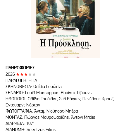
ΠΛΗΡΟΦΟΡΙΕΣ
2026
ΠΑΡΑΓΩΓΗ: HΠΑ
ΣΚΗΝΟΘΕΣΙΑ: Ολίβια Γουάιλντ
ΣΕΝΑΡΙΟ: Γουίλ Μακκόρμακ, Ρασίντα Τζόουνς
ΗΘΟΠΟΙΟΙ: Ολίβια Γουάιλντ, Σεθ Ρόγκεν, Πενέλοπε Κρουζ,
Έντουαρντ Νόρτον
ΦΩΤΟΓΡΑΦΙΑ: Άνταμ Νιούπορτ-Μπέρα
ΜΟΝΤΑΖ: Γιώργος Μαυροψαρίδης, Άντονι Μπόις
ΔΙΑΡΚΕΙΑ: 107'
ΔΙΑΝΟΜΗ: Spentzos Films