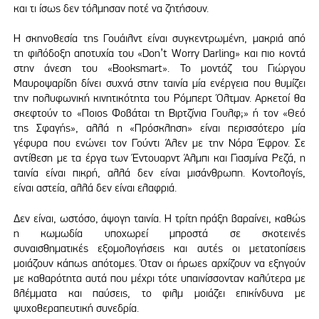
και τι ίσως δεν τόλμησαν ποτέ να ζητήσουν.
Η σκηνοθεσία της Γουάιλντ είναι συγκεντρωμένη, μακριά από
τη φιλόδοξη αποτυχία του «Don’t Worry Darling» και πιο κοντά
στην άνεση του «Booksmart». Το μοντάζ του Γιώργου
Μαυροψαρίδη δίνει συχνά στην ταινία μία ενέργεια που θυμίζει
την πολυφωνική κινητικότητα του Ρόμπερτ Όλτμαν. Αρκετοί θα
σκεφτούν το «Ποιος Φοβάται τη Βιρτζίνια Γουλφ;» ή τον «Θεό
της Σφαγής», αλλά η «Πρόσκληση» είναι περισσότερο μία
γέφυρα που ενώνει τον Γούντι Άλεν με την Νόρα Έφρον. Σε
αντίθεση με τα έργα των Έντουαρντ Άλμπι και Γιασμίνα Ρεζά, η
ταινία είναι πικρή, αλλά δεν είναι μισάνθρωπη. Κοντολογίς,
είναι αστεία, αλλά δεν είναι ελαφριά.
Δεν είναι, ωστόσο, άψογη ταινία. Η τρίτη πράξη βαραίνει, καθώς
η κωμωδία υποχωρεί μπροστά σε σκοτεινές
συναισθηματικές εξομολογήσεις και αυτές οι μετατοπίσεις
μοιάζουν κάπως απότομες. Όταν οι ήρωες αρχίζουν να εξηγούν
με καθαρότητα αυτά που μέχρι τότε υπαινίσσονταν καλύτερα με
βλέμματα και παύσεις, το φιλμ μοιάζει επικίνδυνα με
ψυχοθεραπευτική συνεδρία.