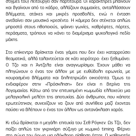
στιγμές του) λειτουργεί σαν παρτιτούρα. Οι χαρακτήρες μπαίνουν
και βγαίνουν από το κάδρο, αλλάζουν συμμαχίες, ανταλλάσσουν
βλέμματα, ατάκες και μικρές προσβολές, ενώ η ένταση
ανεβαίνει σαν μουσικό κρεσέντο. Η κάμερα δεν στέκεται απλώς
μπροστά στους ηθοποιούς, ψάχνει γωνίες, καθρέφτες, πόρτες,
περάσματα, τρόπους να κάνει το διαμέρισμα ψυχολογικό πεδίο
μάχης.
Στο επίκεντρο βρίσκεται ένας γάμος που δεν έχει καταρρεύσει
θεαματικά, αλλά ταλαντεύεται σε κάτι χειρότερο: έχει ξεθυμάνει.
Ο Τζο και η Άντζελα είναι αναγνωρίσιμοι. Έχουν μάθει να
πληγώνουν ο ένας τον άλλον με με ευθύβολη ειρωνεία, με
κουρασμένα βλέμματα και δηλητηριώδη οικειότητα. Όμως το
ενδιαφέρον στην «Πρόσκληση» δεν είναι η βιτρίνα της
λογομαχίας. Κάτω από την επιτυχημένη κωμωδία ελλοχεύει μια
μελαγχολική μελέτη της αποτυχίας. Δύο άνθρωποι, που κάποτε
ερωτεύτηκαν, συνεχίζουν να ζουν από συνήθειο μαζί έχοντας
παύσει να βλέπουν ο ένας τον άλλον ως αντανάκλαση χαράς.
Κι εδώ βρίσκεται η μεγάλη επιτυχία του Σεθ Ρόγκεν. Ως Τζο, δεν
παίζει απλώς τον γκρινιάρη σύζυγο με κωμικό timing. Φέρνει
στο σώμα του ήρωα μια ολόκληρη αίσθηση ήττας. Ο καθηγητής