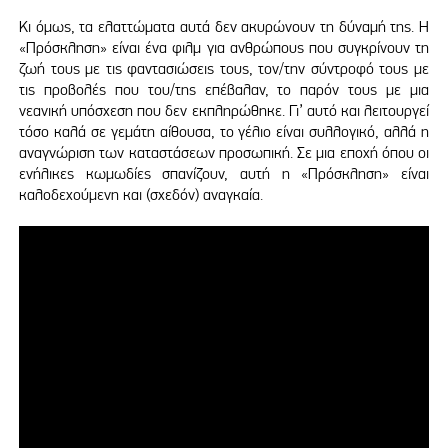
Κι όμως, τα ελαττώματα αυτά δεν ακυρώνουν τη δύναμή της. Η
«Πρόσκληση» είναι ένα φιλμ για ανθρώπους που συγκρίνουν τη
ζωή τους με τις φαντασιώσεις τους, τον/την σύντροφό τους με
τις προβολές που του/της επέβαλαν, το παρόν τους με μια
νεανική υπόσχεση που δεν εκπληρώθηκε. Γι’ αυτό και λειτουργεί
τόσο καλά σε γεμάτη αίθουσα, το γέλιο είναι συλλογικό, αλλά η
αναγνώριση των καταστάσεων προσωπική. Σε μια εποχή όπου οι
ενήλικες κωμωδίες σπανίζουν, αυτή η «Πρόσκληση» είναι
καλοδεχούμενη και (σχεδόν) αναγκαία.