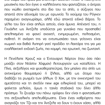
μουσικής που δεν έγινε ο καλλιτέχνης που φανταζόταν, ο άντρας
που νιώθει ανεπαρκής στο ίδιο του το σπίτι, ο σύζυγος που
απαντά στην αδυναμία του με ειρωνεία. Το χιούμορ του Ρόγκεν
παραμένει αναγνωρίσιμο, αλλά εδώ αποκτά ειδικό βάρος. Το
γέλιο του δεν είναι απλώς αστείο, είναι άμυνα. Απέναντί του, η
Γουάιλντ ως Άντζελα υποδύεται μια γυναίκα που προσπαθεί
απελπισμένα να φανεί ανοιχτή, ενημερωμένη, πολιτισμένη,
ποθητή. Η ανάγκη της να εντυπωσιάσει τους γείτονες είναι
κωμική και βαθιά λυπηρή γιατί προδίδει τη λαχτάρα της για μια
εναλλακτική εκδοχή ζωής, πιο κομψή, πιο ερωτική, πιο ζωντανή.
Η Πενέλοπε Κρουζ και ο Έντουαρντ Νόρτον (που όσο πάει
μοιάζει στον Ντάστιν Χόφμαν) λειτουργούν ως καταλύτες. Η
Πίνα, σεξολόγος και ψυχοθεραπεύτρια, δεν μπαίνει στο σπίτι ως
αντικείμενο θαυμασμού ή ζήλιας, αλλά ως άτομο που
διαβάζει τις ρωγμές των άλλων. Ο Χοκ, με την εκκεντρική του
αμεσότητα και τη σχεδόν new age ειλικρίνειά του, μπορεί να
φαίνεται γελοίος, όμως η ταινία σταδιακά του δίνει άλλο
πρόσημο. Το ζευγάρι του πάνω ορόφου δεν είναι η φαντασίωση
της σεξουαλικής απελευθέρωσης. Είναι ένας καθρέφτης που
αναγκάζει τον Τζο και την Άντζελα να δουν τι έχουν χάσει, αλλά