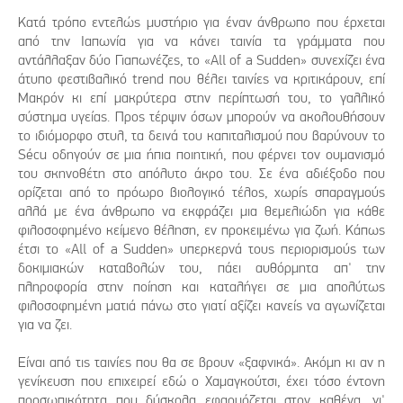
Κατά τρόπο εντελώς μυστήριο για έναν άνθρωπο που έρχεται
από την Ιαπωνία για να κάνει ταινία τα γράμματα που
αντάλλαξαν δύο Γιαπωνέζες, το «All of a Sudden» συνεχίζει ένα
άτυπο φεστιβαλικό trend που θέλει ταινίες να κριτικάρουν, επί
Mακρόν κι επί μακρύτερα στην περίπτωσή του, το γαλλικό
σύστημα υγείας. Προς τέρψιν όσων μπορούν να ακολουθήσουν
το ιδιόμορφο στυλ, τα δεινά του καπιταλισμού που βαρύνουν το
Sécu οδηγούν σε μια ήπια ποιητική, που φέρνει τον ουμανισμό
του σκηνοθέτη στο απόλυτο άκρο του. Σε ένα αδιέξοδο που
ορίζεται από το πρόωρο βιολογικό τέλος, χωρίς σπαραγμούς
αλλά με ένα άνθρωπο να εκφράζει μια θεμελιώδη για κάθε
φιλοσοφημένο κείμενο θέληση, εν προκειμένω για ζωή. Κάπως
έτσι το «All of a Sudden» υπερκερνά τους περιορισμούς των
δοκιμιακών καταβολών του, πάει αυθόρμητα απ' την
πληροφορία στην ποίηση και καταλήγει σε μια απολύτως
φιλοσοφημένη ματιά πάνω στο γιατί αξίζει κανείς να αγωνίζεται
για να ζει.
Είναι από τις ταινίες που θα σε βρουν «ξαφνικά». Ακόμη κι αν η
γενίκευση που επιχειρεί εδώ ο Χαμαγκούτσι, έχει τόσο έντονη
προσωπικότητα που δύσκολα εφαρμόζεται στον καθένα, γι'