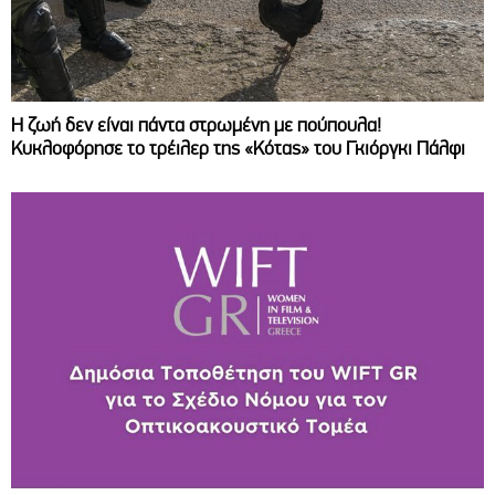
Η ζωή δεν είναι πάντα στρωμένη με πούπουλα!
Κυκλοφόρησε το τρέιλερ της «Κότας» του Γκιόργκι Πάλφι