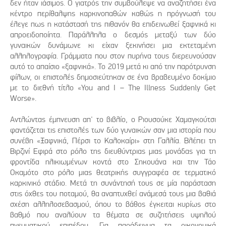
δεν ήταν ιάσιμος. Ο γιατρός την συμβούλεψε να αναζητήσει ένα
κέντρο περίθαλψης καρκινοπαθών καθώς η πρόγνωσή του
έλεγε πως η κατάστασή της πιθανόν θα επιδεινωθεί ξαφνικά κι
απροειδοποίητα. Παράλληλα ο δεσμός μεταξύ των δύο
γυναικών δυνάμωνε κι είχαν ξεκινήσει μια εκτεταμένη
αλληλογραφία. Γράμματα που στον πυρήνα τους διερευνούσαν
αυτό το απαίσιο «ξαφνικά». Το 2019 μετά κι από την παρότρυνση
φίλων, οι επιστολές δημοσιεύτηκαν σε ένα βραβευμένο δοκίμιο
με το διεθνή τίτλο «You and I – The Illness Suddenly Get
Worse».
Αντλώντας έμπνευση απ' το βιβλίο, ο Ριουσούκε Χαμαγκούτσι
φαντάζεται τις επιστολές των δύο γυναικών σαν μια ιστορία που
συνέβη «Ξαφνικά, Πέρσι το Καλοκαίρι» στη Γαλλία. Βλέπει τη
Βιρζινί Εφιρά στο ρόλο της διευθύντριας μιας μονάδας για τη
φροντίδα ηλικιωμένων κοντά στο Σηκουάνα και την Τάο
Οκαμότο στο ρόλο μιας θεατρικής συγγραφέα σε τερματικό
καρκινικό στάδιο. Μετά τη συνάντησή τους σε μία παράσταση
στις όχθες του ποταμού, θα αναπτυχθεί ανάμεσά τους μια βαθιά
σχέση αλληλοσεβασμού, όπου το βάθος έγκειται κυρίως στο
βαθμό που αναλύουν τα θέματα σε συζητήσεις υψηλού
πνευματικού επιπέδου. Για παράδειγμα τα οικονομικά