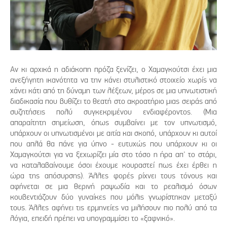
Αν κι αρχικά η αδιάκοπη πρόζα ξενίζει, ο Χαμαγκούτσι έχει μια
ανεξήγητη ικανότητα να την κάνει στυλιστικό στοιχείο χωρίς να
χάνει κάτι από τη δύναμη των λέξεων, μέρος σε μια υπνωτιστική
διαδικασία που βυθίζει το θεατή στο ακροατήριο μιας σειράς από
συζητήσεις πολύ συγκεκριμένου ενδιαφέροντος. (Μια
απαραίτητη σημείωση, όπως συμβαίνει με τον υπνωτισμό,
υπάρχουν οι υπνωτισμένοι με αιτία και σκοπό, υπάρχουν κι αυτοί
που απλά θα πάνε για ύπνο - ευτυχώς που υπάρχουν κι οι
Χαμαγκούτσι για να ξεχωρίζει μία στο τόσο η ήρα απ' το στάρι,
να καταλαβαίνουμε όσοι έχουμε κουραστεί πως έχει έρθει η
ώρα της απόσυρσης). Άλλες φορές ρίχνει τους τόνους και
αφήνεται σε μια θερινή ραψωδία και το ρεαλισμό όσων
κουβεντιάζουν δύο γυναίκες που μόλις γνωρίστηκαν μεταξύ
τους. Άλλες αφήνει τις ερμηνείες να μιλήσουν πιο πολύ από τα
λόγια, επειδή πρέπει να υπογραμμίσει το «ξαφνικό».