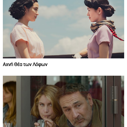
Αχνή Θέα των Λόφων