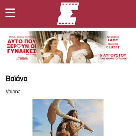
Βαϊάνα
Vaiana