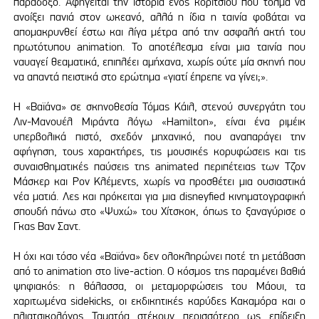
παράδοξο. Αφηγείται την ιστορία ενός κοριτσιού που τολμά να
ανοίξει πανιά στον ωκεανό, αλλά η ίδια η ταινία φοβάται να
απομακρυνθεί έστω και λίγα μέτρα από την ασφαλή ακτή του
πρωτότυπου animation. Το αποτέλεσμα είναι μια ταινία που
ναυαγεί θεαματικά, επιπλέει αμήχανα, χωρίς ούτε μία σκηνή που
να απαντά πειστικά στο ερώτημα «γιατί έπρεπε να γίνει;».
Η «Βαϊάνα» σε σκηνοθεσία Τόμας Κάιλ, στενού συνεργάτη του
Λιν-Μανουέλ Μιράντα λόγω «Hamilton», είναι ένα ριμέικ
υπερβολικά πιστό, σχεδόν μηχανικό, που αναπαράγει την
αφήγηση, τους χαρακτήρες, τις μουσικές κορυφώσεις και τις
συναισθηματικές παύσεις της animated περιπέτειας των Τζον
Μάσκερ και Ρον Κλέμεντς, χωρίς να προσθέτει μια ουσιαστικά
νέα ματιά. Λες και πρόκειται για μια disneyfied κινηματογραφική
σπουδή πάνω στο «Ψυχώ» του Χίτσκοκ, όπως το ξαναγύρισε ο
Γκας Βαν Σαντ.
Η όχι και τόσο νέα «Βαϊάνα» δεν ολοκληρώνει ποτέ τη μετάβαση
από το animation στο live-action. Ο κόσμος της παραμένει βαθιά
ψηφιακός: η θάλασσα, οι μεταμορφώσεις του Μάουι, τα
χαριτωμένα sidekicks, οι εκδικητικές καρύδες Κακαμόρα και ο
πλιατσικολόγος Ταματόα στέκουν περισσότερο ως επίδειξη