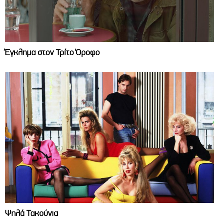
Έγκλημα στον Τρίτο Όροφο
Ψηλά Τακούνια