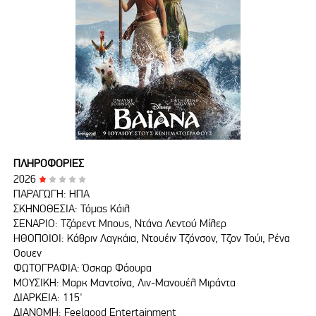
ΠΛΗΡΟΦΟΡΙΕΣ
2026
ΠΑΡΑΓΩΓΗ: ΗΠΑ
ΣΚΗΝΟΘΕΣΙΑ: Τόμας Κάιλ
ΣΕΝΑΡΙΟ: Τζάρεντ Μπους, Ντάνα Λεντού Μίλερ
ΗΘΟΠΟΙΟΙ: Κάθριν Λαγκάια, Ντουέιν Τζόνσον, Τζον Τούι, Ρένα
Όουεν
ΦΩΤΟΓΡΑΦΙΑ: Όσκαρ Φάουρα
ΜΟΥΣΙΚΗ: Μαρκ Μαντσίνα, Λιν-Μανουέλ Μιράντα
ΔΙΑΡΚΕΙΑ: 115'
ΔΙΑΝΟΜΗ: Feelgood Entertainment