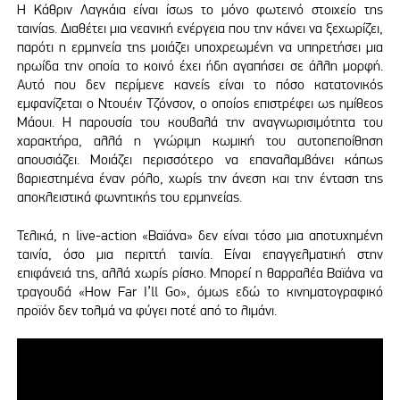
Η Κάθριν Λαγκάια είναι ίσως το μόνο φωτεινό στοιχείο της
ταινίας. Διαθέτει μια νεανική ενέργεια που την κάνει να ξεχωρίζει,
παρότι η ερμηνεία της μοιάζει υποχρεωμένη να υπηρετήσει μια
ηρωίδα την οποία το κοινό έχει ήδη αγαπήσει σε άλλη μορφή.
Αυτό που δεν περίμενε κανείς είναι το πόσο κατατονικός
εμφανίζεται ο Ντουέιν Τζόνσον, ο οποίος επιστρέφει ως ημίθεος
Μάουι. Η παρουσία του κουβαλά την αναγνωρισιμότητα του
χαρακτήρα, αλλά η γνώριμη κωμική του αυτοπεποίθηση
απουσιάζει. Μοιάζει περισσότερο να επαναλαμβάνει κάπως
βαριεστημένα έναν ρόλο, χωρίς την άνεση και την ένταση της
αποκλειστικά φωνητικής του ερμηνείας.
Τελικά, η live-action «Βαϊάνα» δεν είναι τόσο μια αποτυχημένη
ταινία, όσο μια περιττή ταινία. Είναι επαγγελματική στην
επιφάνειά της, αλλά χωρίς ρίσκο. Μπορεί η θαρραλέα Βαϊάνα να
τραγουδά «How Far I’ll Go», όμως εδώ το κινηματογραφικό
προϊόν δεν τολμά να φύγει ποτέ από το λιμάνι.