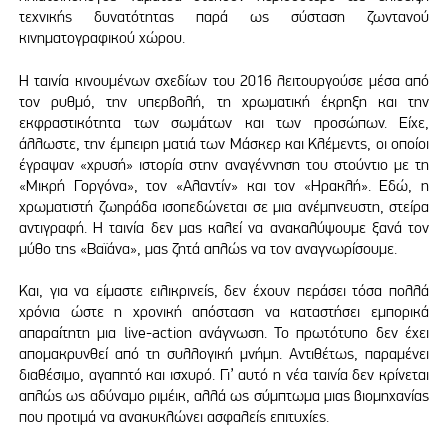
τεχνικής δυνατότητας παρά ως σύσταση ζωντανού
κινηματογραφικού χώρου.
Η ταινία κινουμένων σχεδίων του 2016 λειτουργούσε μέσα από
τον ρυθμό, την υπερβολή, τη χρωματική έκρηξη και την
εκφραστικότητα των σωμάτων και των προσώπων. Είχε,
άλλωστε, την έμπειρη ματιά των Μάσκερ και Κλέμεντς, οι οποίοι
έγραψαν «χρυσή» ιστορία στην αναγέννηση του στούντιο με τη
«Μικρή Γοργόνα», τον «Αλαντίν» και τον «Ηρακλή». Εδώ, η
χρωματιστή ζωηράδα ισοπεδώνεται σε μια ανέμπνευστη, στείρα
αντιγραφή. Η ταινία δεν μας καλεί να ανακαλύψουμε ξανά τον
μύθο της «Βαϊάνα», μας ζητά απλώς να τον αναγνωρίσουμε.
Και, για να είμαστε ειλικρινείς, δεν έχουν περάσει τόσα πολλά
χρόνια ώστε η χρονική απόσταση να καταστήσει εμπορικά
απαραίτητη μια live-action ανάγνωση. Το πρωτότυπο δεν έχει
απομακρυνθεί από τη συλλογική μνήμη. Αντιθέτως, παραμένει
διαθέσιμο, αγαπητό και ισχυρό. Γι’ αυτό η νέα ταινία δεν κρίνεται
απλώς ως αδύναμο ριμέικ, αλλά ως σύμπτωμα μιας βιομηχανίας
που προτιμά να ανακυκλώνει ασφαλείς επιτυχίες.