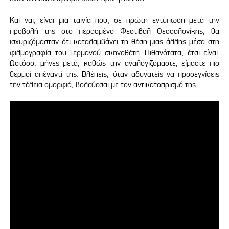
Και ναι, είναι μια ταινία που, σε πρώτη εντύπωση μετά την
προβολή της στο περασμένο Φεστιβάλ Θεσσαλονίκης, θα
ισχυριζόμασταν ότι καταλαμβάνει τη θέση μιας άλλης μέσα στη
φιλμογραφία του Γερμανού σκηνοθέτη. Πιθανότατα, έτσι είναι.
Ωστόσο, μήνες μετά, καθώς την αναλογιζόμαστε, είμαστε πιο
θερμοί απέναντί της. Βλέπεις, όταν αδυνατείς να προσεγγίσεις
την τέλεια ομορφιά, βολεύεσαι με τον αντικατοπρισμό της.