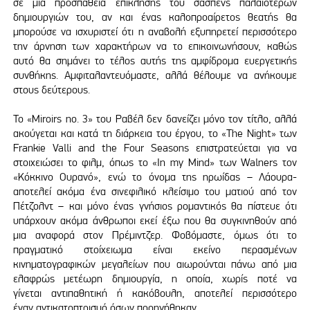
σε μια προσπάθεια επίκλησης του σασπένς παλαιότερων
δημιουργιών του, αν και ένας καλοπροαίρετος θεατής θα
μπορούσε να ισχυριστεί ότι η αναβολή εξυπηρετεί περισσότερο
την άρνηση των χαρακτήρων να το επικοινωνήσουν, καθώς
αυτό θα σημάνει το τέλος αυτής της αμφίδρομα ευεργετικής
συνθήκης. Αμφιταλαντευόμαστε, αλλά θέλουμε να ανήκουμε
στους δεύτερους.
Το «Miroirs no. 3» του Ραβέλ δεν δανείζει μόνο τον τίτλο, αλλά
ακούγεται και κατά τη διάρκεια του έργου, το «The Night» των
Frankie Valli and the Four Seasons επιστρατεύεται για να
στοιχειώσει το φιλμ, όπως το «In my Mind» των Walners τον
«Κόκκινο Ουρανό», ενώ το όνομα της ηρωίδας – Λάουρα-
αποτελεί ακόμα ένα σινεφιλικό κλείσιμο του ματιού από τον
Πέτζολντ – και μόνο ένας γνήσιος ρομαντικός θα πίστευε ότι
υπάρχουν ακόμα άνθρωποι εκεί έξω που θα συγκινηθούν από
μια αναφορά στον Πρέμιντζερ. Φοβόμαστε, όμως ότι το
πραγματικό στοίχειωμα είναι εκείνο περασμένων
κινηματογραφικών μεγαλείων που αιωρούνται πάνω από μια
ελαφρώς μετέωρη δημιουργία, η οποία, χωρίς ποτέ να
γίνεται αντιπαθητική ή κακόβουλη, αποτελεί περισσότερο
έναν αντικατοπτρισμό όσων προηγήθηκαν.