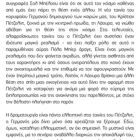
συγγραφέα Σολ Μπέλοου είναι ότι σε αυτό τον κόσμο καθένας
από εμάς έχει πάρει τη θέση ενός άλλου. Η νέα ταινία του
κορυφαίου Γερμανού δημιουργού των καιρών μας, του Κρίστιαν
Πέτζολντ, ξεκινά με την κεντρική ηρωίδα, τη Λάουρα, να νιώθει
αβέβαιη για τη θέση της στον κόσμο. Στις τελευταίες,
αλαφροΐσκιωτες ταινίες του ο Πέτζολντ έχει συστήσει έναν
ιδιότυπο μαγικό ρεαλισμό - να έχει παίξει ρόλο σε αυτό η
παραμυθένιας αύρας Πόλα Μπίερ άραγε; Είναι ένας μαγικός
ρεαλισμός που δεν φαίνεται ακριβώς, αλλά γίνεται αισθητός από
τους χαρακτήρες κι από όσους ονειροπόλους στο κοινό έχουν
την ανοιχτομυαλιά και την επιθυμία να τον αφουγκραστούν. Με
έναν (περίπου) μαγικό τρόπο, λοιπόν, η Λάουρα βρίσκει μια άλλη
θέση στο σπίτι μιας οικογένειας και αυτό δίνει την αφορμή στον
Πέτζολντ να καταφύγει για ακόμα μια φορά στο εύρημα της
διπλοπροσωπίας και της ανακίνησης του παρελθόντος, με στόχο
την βέλτιστη πλοήγηση στο παρόν.
Η δραματουργία είναι πάντα ελλειπτική στις ταινίες του Πέτζολντ,
ο Γερμανός μάς δίνει μόνο όσα χρειάζεται να ξέρουμε. Εδώ,
όμως, καταλήγει ελλειμματική, αν όχι σημειακή. Το μυστικό είναι
εμφανές, μα το σενάριο αναβάλλει διαρκώς την αποκάλυψή του,