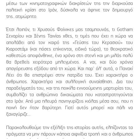
μέσω των κινηματογραφικών διακρίσεών της την διαρκούσα
πολιτική κρίση στο Ιράν, δύσκολα να άφηνε τον δημιουργό
της...ατιμώρητο.
Έτσι λοιπόν, τι Χρυσούς Φοίνικες μας τσαμπουνάς, τι Gotham
Σεναρίου και Ξένης Ταινίας χθες, τι τιμές που έχει η χώρα να
απολάβει από τον καιρό της «Γεύσης του Κερασιού» του
Κιαροστάμι (και πόσες επίκεινται, ειδικά τώρα), το θεοκρατικό
καθεστώς αποφάνθηκε, ένα χρόνο στη στενή και μη μιλάς πολύ
θα βρεθείς χειρότερα μπλεγμένος. Α ναι, και δύο χρόνια
απαγόρευσης εξόδου από τη χώρα. Και παρ' όλ' αυτά, ο Παναχί
λέει ότι θα επιστρέψει στην πατρίδα του. Έχει χαρακτήρα ο
άνθρωπος. Χαρακτήρα και συλλογική συναίσθηση. Δια του
παραδείγματός του, και της ποικίλα εννοούμενης μαρτυρίας του,
συμβολίζει τα ανθρώπινα δικαιώματα που καταστρατηγούνται
στο Ιράν. Από μια πλευρά πανηγυρίζεις κιόλας μέσα σου, που η
ποινή δεν ήταν βαρύτερη. Γιατί αυτός μπορεί και πάλι να
ξαναγύριζε...
Παρακολουθούμε την εξέλιξη της ιστορίας αυτής, ελπίζοντας τα
πράγματα να μην πάρουν κάποια αιφνίδια τροπή και ο άνθρωπος