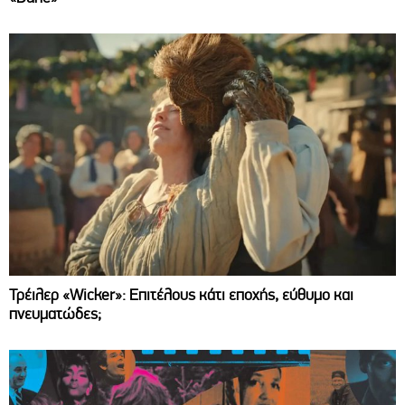
Τρέιλερ «Wicker»: Επιτέλους κάτι εποχής, εύθυμο και
πνευματώδες;