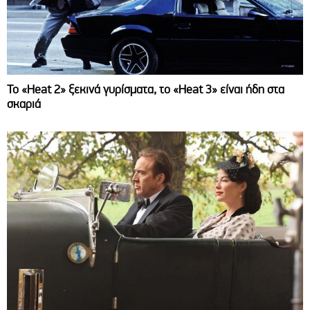
Το «Heat 2» ξεκινά γυρίσματα, το «Heat 3» είναι ήδη στα
σκαριά