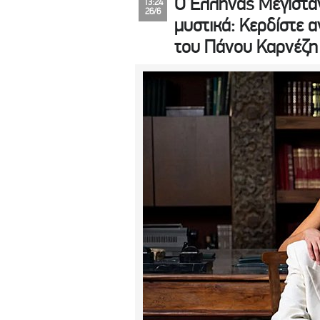
Ο Έλληνας Μεγιστάν
13:24
26/6
μυστικά: Κερδίστε α
του Πάνου Καρνέζη