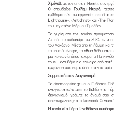
Χιμένεθ
, με τον οποίο η Heretic συνε
Ο σπουδαίος
Γουίλεμ Νταφό
, τέσσ
εμβληματικές του ερμηνείες σε πλείστε
Lighthouse», «Antichrist» και «The Flo
του μεγιστάνα Μάρκου Τιμολέον.
Τα γυρίσματα της ταινίας πραγματοπ
Αττικής το καλοκαίρι του 2024, ενώ η
του Λοκάρνο. Μέσα από τη λάμψη και τ
τα κρυφά κίνητρα, τα ηθικά διλήμματα κ
μια κοινωνία όπου ισχυροί αλλά κενό
τους - ένα θέμα πιο επίκαιρο από ποτέ
εμφάνιση όσο καμία άλλη στην ιστορία.
Συμμετοχή στον Διαγωνισμό
Το cinemagazine.gr και οι Εκδόσεις Π
αναγνώστες/-στριες το βιβλίο «Το Πάρ
διαγωνισμό, γράψτε το όνομά σας στ
cinemagazine.gr στο facebook. Οι νικη
Η ταινία «Το Πάρτι Γενεθλίων» κυκλοφο