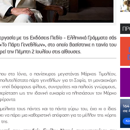
ΠΡ
ργασία με τις Εκδόσεις Πεδίο - Ελληνικά Γράμματα σάς
Το Πάρτι Γενεθλίων», στο οποίο βασίστηκε η ταινία του
ί την Πέμπτη 2 Ιουλίου στις αίθουσες.
που στο Ιόνιο, ο πανίσχυρος μεγιστάνας Μάρκος Τιμολέoν,
 πολυτελέστατο πάρτι γενεθλίων για τη Σοφία, τη μοναχοκόρη
ο νησί διάφορους φίλους, συνεργάτες και παλιούς γνώριμους,
περίσταση ως την ιδανική ευκαιρία να πλησιάσουν τον Μάρκο
φέροντα.
είλικτα τους πάντες και τα πάντα γύρω του, έχει κι ο ίδιος
ι να πάρει μια καθοριστική απόφαση για το μέλλον της κόρης
 της.