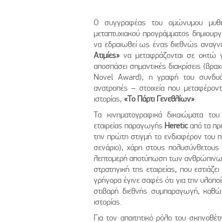
Ο συγγραφέας του ομώνυμου μυθι
μεταπτυχιακού προγράμματος δημιουργι
να εδραιωθεί ως ένας διεθνώς αναγν
Ατιμίες»
να μεταφράζονται σε οκτώ 
αποσπάσει σημαντικές διακρίσεις (βραχ
Novel Award), η γραφή του συνδυά
ανατροπές – στοιχεία που μεταφέροντ
ιστορίας,
«Το Πάρτι Γενεθλίων»
.
Τα κινηματογραφικά δικαιώματα του
εταιρείας παραγωγής
Heretic
από τα πρ
την πρώτη στιγμή το ενδιαφέρον του
σενάριο), χάρη στους πολυσύνθετους 
λεπτομερή αποτύπωση των ανθρώπινων 
στρατηγική της εταιρείας, που εστιάζει
γρήγορα έγινε σαφές ότι για την υλοποί
στιβαρή διεθνής συμπαραγωγή, καθώς
ιστορίας.
Για τον απαιτητικό ρόλο του σκηνοθέτ