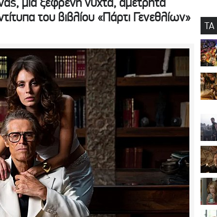
ας, μία ξέφρενη νύχτα, αμέτρητα
ντίτυπα του βιβλίου «Πάρτι Γενεθλίων»
ΤΑ