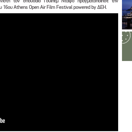
ιστή τον σπουδαίο Γουίλεμ Νταφό πραγματοποίησε την
ου 16ου Athens Open Air Film Festival powered by ΔΕΗ.