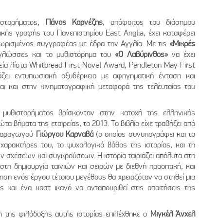
στορήματος,
Πάνος Καρνέζης
, απόφοιτος του διάσημου
κής γραφής του Πανεπιστημίου East Anglia, έχει καταφέρει
ωρισμένος συγγραφέας με έδρα την Αγγλία. Με τις
«Μικρές
γλώσσες και το μυθιστόρημα του
«Ο Λαβύρινθος»
να έχει
εία λίστα Whitbread First Novel Award, Pendleton May First
ζει εντυπωσιακή οξυδέρκεια με αφηγηματική ένταση και
αι και στην κινηματογραφική μεταφορά της τελευταίας του
 μυθιστορήματος βρίσκονταν στην κατοχή της ελληνικής
ώτα βήματα της εταιρείας, το 2013. Το βιβλίο είχε τραβήξει από
 παραγωγού
Γιώργου Καρναβά
(ο οποίος συνυπογράφει και το
χαρακτήρες του, το ψυχολογικό βάθος της ιστορίας, και τη
σχέσεων και συγκρούσεων. Η ιστορία ταιριάζει απόλυτα στη
 στη δημιουργία ταινιών και σειρών με διεθνή προοπτική, και
ηση ενός έργου τέτοιου μεγέθους θα χρειαζόταν να στηθεί μια
 και ένα καστ ικανό να ανταποκριθεί στις απαιτήσεις της
η της φιλόδοξης αυτής ιστορίας επιλέχθηκε ο
Μιγκέλ Άνχελ