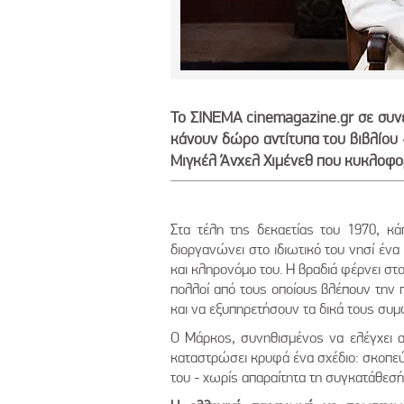
Το ΣΙΝΕΜΑ cinemagazine.gr σε συνε
κάνουν δώρο αντίτυπα του βιβλίου «
Μιγκέλ Άνχελ Χιμένεθ που κυκλοφορε
Στα τέλη της δεκαετίας του 1970, κά
διοργανώνει στο ιδιωτικό του νησί ένα
και κληρονόμο του. Η βραδιά φέρνει στ
πολλοί από τους οποίους βλέπουν την 
και να εξυπηρετήσουν τα δικά τους συμ
Ο Μάρκος, συνηθισμένος να ελέγχει αμ
καταστρώσει κρυφά ένα σχέδιο: σκοπεύε
του - χωρίς απαραίτητα τη συγκατάθεσή