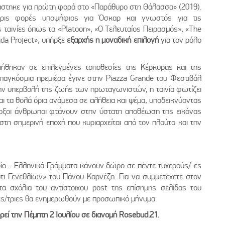
ργάστηκε για πρώτη φορά στο «Παράθυρο στη Θάλασσα» (2019).
ερις φορές υποψήφιος για Όσκαρ και γνωστός για τις
ς ταινίες όπως τα «Platoon», «Ο Τελευταίος Πειρασμός», «The
rida Project», υπήρξε
εξαρχής η μοναδική επιλογή
για τον ρόλο
οιήθηκαν σε επιλεγμένες τοποθεσίες της Κέρκυρας και της
 παγκόσμια πρεμιέρα έγινε στην Piazza Grande του Φεστιβάλ
ην υπερβολή της ζωής των πρωταγωνιστών, η ταινία φωτίζει
αι τα θολά όρια ανάμεσα σε αλήθεια και ψέμα, υποδεικνύοντας
δοξοι άνθρωποι φτάνουν στην ύστατη αποθέωση της εικόνας
 στη σημερινή εποχή που κυριαρχείται από τον πλούτο και την
εδίο - Ελληνικά Γράμματα κάνουν δώρο σε πέντε τυχερούς/-ες
τι Γενεθλίων» του Πάνου Καρνέζη. Για να συμμετέχετε στον
α σχόλια του αντίστοιχου post της επίσημης σελίδας του
τές/τριες θα ενημερωθούν με προσωπικό μήνυμα.
ρεί την Πέμπτη 2 Ιουλίου σε διανομή Rosebud.21.