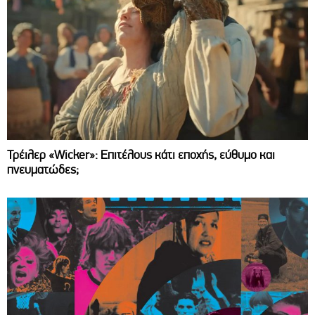
Τρέιλερ «Wicker»: Επιτέλους κάτι εποχής, εύθυμο και
πνευματώδες;