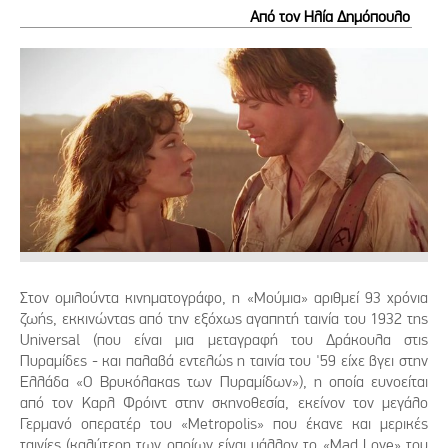
Από τον Ηλία Δημόπουλο
Στον ομιλούντα κινηματογράφο, η «Μούμια» αριθμεί 93 χρόνια
ζωής, εκκινώντας από την εξόχως αγαπητή ταινία του 1932 της
Universal (που είναι μια μεταγραφή του Δράκουλα στις
Πυραμίδες - και παλαβά εντελώς η ταινία του '59 είχε βγει στην
Ελλάδα «Ο Βρυκόλακας των Πυραμίδων»), η οποία ευνοείται
από τον Καρλ Φρόιντ στην σκηνοθεσία, εκείνον τον μεγάλο
Γερμανό οπερατέρ του «Metropolis» που έκανε και μερικές
ταινίες (καλύτερη των οποίων είναι μάλλον το «Mad Love» του