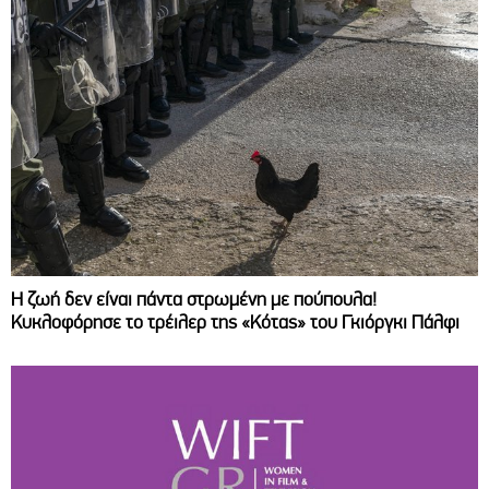
Η ζωή δεν είναι πάντα στρωμένη με πούπουλα!
Κυκλοφόρησε το τρέιλερ της «Κότας» του Γκιόργκι Πάλφι