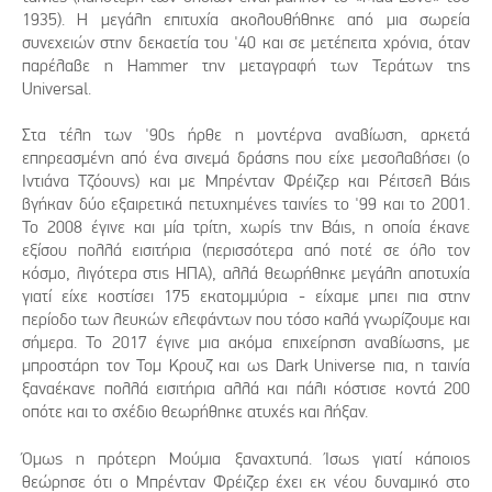
1935). Η μεγάλη επιτυχία ακολουθήθηκε από μια σωρεία
συνεχειών στην δεκαετία του '40 και σε μετέπειτα χρόνια, όταν
παρέλαβε η Hammer την μεταγραφή των Τεράτων της
Universal.
Στα τέλη των '90ς ήρθε η μοντέρνα αναβίωση, αρκετά
επηρεασμένη από ένα σινεμά δράσης που είχε μεσολαβήσει (ο
Ιντιάνα Τζόουνς) και με Μπρένταν Φρέιζερ και Ρέιτσελ Βάις
βγήκαν δύο εξαιρετικά πετυχημένες ταινίες το '99 και το 2001.
Το 2008 έγινε και μία τρίτη, χωρίς την Βάις, η οποία έκανε
εξίσου πολλά εισιτήρια (περισσότερα από ποτέ σε όλο τον
κόσμο, λιγότερα στις ΗΠΑ), αλλά θεωρήθηκε μεγάλη αποτυχία
γιατί είχε κοστίσει 175 εκατομμύρια - είχαμε μπει πια στην
περίοδο των λευκών ελεφάντων που τόσο καλά γνωρίζουμε και
σήμερα. Το 2017 έγινε μια ακόμα επιχείρηση αναβίωσης, με
μπροστάρη τον Τομ Κρουζ και ως Dark Universe πια, η ταινία
ξαναέκανε πολλά εισιτήρια αλλά και πάλι κόστισε κοντά 200
οπότε και το σχέδιο θεωρήθηκε ατυχές και λήξαν.
Όμως η πρότερη Μούμια ξαναχτυπά. Ίσως γιατί κάποιος
θεώρησε ότι ο Μπρένταν Φρέιζερ έχει εκ νέου δυναμικό στο