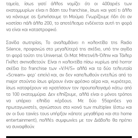
ταμεία, ίσως γιατί άλλος νομίζει ότι οι 400αριές των
εκατομμυρίων είναι η βάση του franchise, ίσως και γιατί τι άλλο
να κάνουμε ας ξυπνήσουμε τη Μούμια. Γνωρίζουμε ήδη ότι αν
κοστίσει πάλι άλλα 200, το αποτέλεσμα ενδέχεται αυτή τη φορά
να είναι και καταστροφικό.
Σανίδα σωτηρίας; Το αναλαμβάνει η κολεκτίβα της Radio
Silence, προφανώς στο μεγαλύτερό της σχέδιο, υπό την αιγίδα
τη φορά τούτη της Universal. Οι Ματ Μπετινέλι-Όλπιν και Τάιλερ
Γκίλετ σκηνοθετούν. Είναι η κολεκτίβα πίσω κυρίως από horror
σχέδια (το franchise των «V/H/S» αλλά και τα δύο τελευταία
«Scream» φερ' ειπείν) και, αν δεν καπελωθούν εντελώς από το
major στούντιο ίσως φέρουν έναν φρέσκο αέρα και, κυριότερα,
ίσως καταφέρουν να κρατήσουν τον προυπολογισμό κάτω από
τα 100 εκατομμύρια. Δεν ελπίζουμε, αλλά είναι ο μόνος τρόπος
να υπάρχει ελπίδα κέρδους. Με δύο 55αρηδες για
πρωταγωνιστές, αγνώστους στο κοινό των multiplex (έστω και
αν οι δυο ταινίες τους υπήρξαν κάποτε μεγαθήρια και στο home
entertainment), πολλές συμφωνίες με τον Διάβολο θα πρέπει
να συναφθούν.