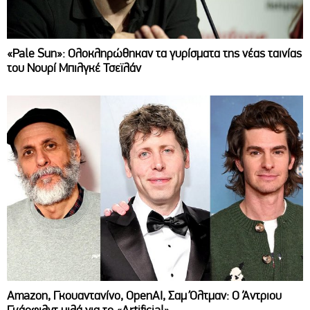
«Pale Sun»: Ολοκληρώθηκαν τα γυρίσματα της νέας ταινίας
του Νουρί Μπιλγκέ Τσεϊλάν
Amazon, Γκουαντανίνο, OpenAI, Σαμ Όλτμαν: Ο Άντριου
Γκάρφιλντ μιλά για το «Artificial»