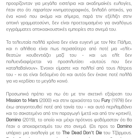
προορίζονταν για μεγάλα εισιτήρια και ακαδημαίκές ευλογίες,
ήταν στο ότι
παραήταν
κινηματογραφικός, δηλαδή οπτικός, για
ένα κοινό που ακόμα και σήμερα, παρά την εξέλιξη στην
οπτική γραμματοσύνη, δεν είναι προετοιμασμένο για αναλόγως
εγγράμματες οπτικοακουστικές εμπειρίες στο σινεμά του.
Τα τελευταία πολλά χρόνια δεν είναι ευγενή με τον Ντε Πάλμα,
και η αλήθεια είναι πως περισσότερο από ποτέ μια «ελίτ»
θεατών κουβεντιάζει μαζί του - και ως ελίτ δεν
πολυενδιαφέρεται να προσηλυτίσει «αυτούς που δεν
καταλαβαίνουν». Ένοχοι είμαστε και πολλοί από τους λάτρεις
του - κι ας είναι δεδομένο ότι και αυτός δεν έκανε ποτέ πολλά
για να κερδίσει το μεγάλο κοινό.
Προσωπικά πρέπει να πω ότι με την σχετική εξαίρεση του
Mission to Mars
(2000) και στην αρχαιότητα του
Fury
(1978) δεν
έχω απογοητευθεί ποτέ από ταινία του - και αυτό περιλαμβάνει
και το σακατεμένο από την παραγωγή (μετά και από την κριτική),
Domino
(2019), το οποίο και μέχρι πρότινος φοβόμασταν ότι θα
ήταν ο αποχαιρετισμός του στο σινεμά. (Ως προς το
Domino
υπάρχει μια αναλογία με το
The Dead Don't Die
του Τζάρμους.