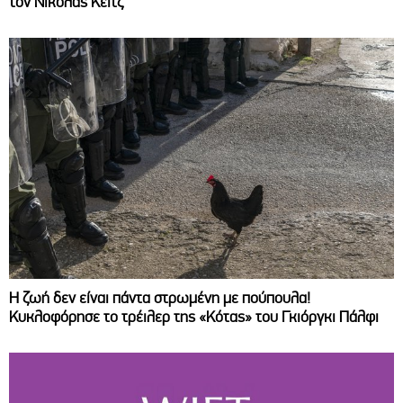
τον Νίκολας Κέιτζ
Η ζωή δεν είναι πάντα στρωμένη με πούπουλα!
Κυκλοφόρησε το τρέιλερ της «Κότας» του Γκιόργκι Πάλφι