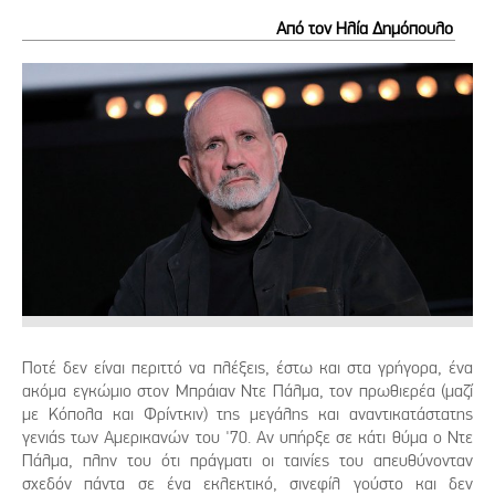
Από τον Ηλία Δημόπουλο
Ποτέ δεν είναι περιττό να πλέξεις, έστω και στα γρήγορα, ένα
ακόμα εγκώμιο στον Μπράιαν Ντε Πάλμα, τον πρωθιερέα (μαζί
με Κόπολα και Φρίντκιν) της μεγάλης και αναντικατάστατης
γενιάς των Αμερικανών του '70. Αν υπήρξε σε κάτι θύμα ο Ντε
Πάλμα, πλην του ότι πράγματι οι ταινίες του απευθύνονταν
σχεδόν πάντα σε ένα εκλεκτικό, σινεφίλ γούστο και δεν