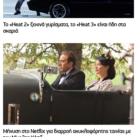
Το «Heat 2» ξεκινά γυρίσματα, το «Heat 3» είναι ήδη στα
σκαριά
Μήνυση στο Netflix για διαρροή ακυκλοφόρητης ταινίας με