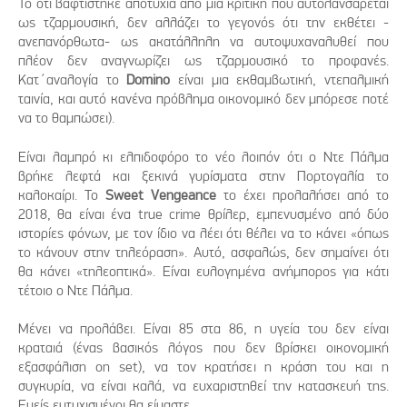
Το ότι βαφτίστηκε αποτυχία από μια κριτική που αυτολανσάρεται
ως τζαρμουσική, δεν αλλάζει το γεγονός ότι την εκθέτει -
ανεπανόρθωτα- ως ακατάλληλη να αυτοψυχαναλυθεί που
πλέον δεν αναγνωρίζει ως τζαρμουσικό το προφανές.
Κατ΄αναλογία το
Domino
είναι μια εκθαμβωτική, ντεπαλμική
ταινία, και αυτό κανένα πρόβλημα οικονομικό δεν μπόρεσε ποτέ
να το θαμπώσει).
Είναι λαμπρό κι ελπιδοφόρο το νέο λοιπόν ότι ο Ντε Πάλμα
βρήκε λεφτά και ξεκινά γυρίσματα στην Πορτογαλία το
καλοκαίρι. Το
Sweet Vengeance
το έχει προλαλήσει από το
2018, θα είναι ένα true crime θρίλερ, εμπενυσμένο από δύο
ιστορίες φόνων, με τον ίδιο να λέει ότι θέλει να το κάνει «όπως
το κάνουν στην τηλεόραση». Αυτό, ασφαλώς, δεν σημαίνει ότι
θα κάνει «τηλεοπτικά». Είναι ευλογημένα ανήμπορος για κάτι
τέτοιο ο Ντε Πάλμα.
Μένει να προλάβει. Είναι 85 στα 86, η υγεία του δεν είναι
κραταιά (ένας βασικός λόγος που δεν βρίσκει οικονομική
εξασφάλιση on set), να τον κρατήσει η κράση του και η
συγκυρία, να είναι καλά, να ευχαριστηθεί την κατασκευή της.
Εμείς ευτυχισμένοι θα είμαστε.