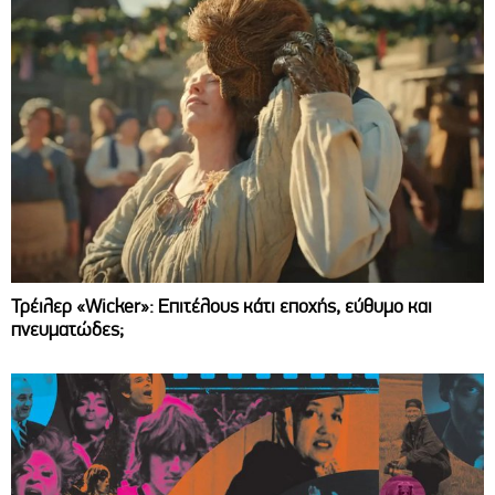
Τρέιλερ «Wicker»: Επιτέλους κάτι εποχής, εύθυμο και
πνευματώδες;