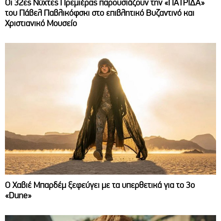
Οι 32ες Νύχτες Πρεμιέρας παρουσιάζουν την «ΠΑΤΡΙΔΑ»
του Πάβελ Παβλικόφσκι στο επιβλητικό Βυζαντινό και
Χριστιανικό Μουσείο
O Χαβιέ Μπαρδέμ ξεφεύγει με τα υπερθετικά για το 3ο
«Dune»