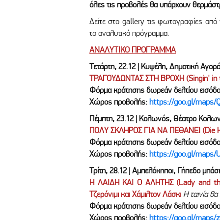
όλες τις προβολές θα υπάρχουν θερμάσ
Δείτε στο gallery τις φωτογραφίες από
το αναλυτικό πρόγραμμα.
ΑΝΑΛΥΤΙΚΟ ΠΡΟΓΡΑΜΜΑ
Τετάρτη, 22.12 | Κυψέλη, Δημοτική Αγορά
ΤΡΑΓΟΥΔΩΝΤΑΣ ΣΤΗ ΒΡΟΧΗ (Singin' in th
Φόρμα κράτησης δωρεάν δελτίου εισόδ
Χώρος προβολής:
https://goo.gl/maps
Πέμπτη, 23.12 | Κολωνός, Θέατρο Κολων
ΠΟΛΥ ΣΚΛΗΡΟΣ ΓΙΑ ΝΑ ΠΕΘΑΝΕΙ (Die Ha
Φόρμα κράτησης δωρεάν δελτίου εισόδ
Χώρος προβολής:
https://goo.gl/map
Τρίτη, 28.12 | Αμπελόκηποι, Γήπεδο μπάσ
Η ΛΑΙΔΗ ΚΑΙ Ο ΑΛΗΤΗΣ (Lady and the
Τζερόνιμι και Χάμιλτον Λάσκι
Η ταινία θ
Φόρμα κράτησης δωρεάν δελτίου εισόδ
Χώρος προβολής:
https://goo.gl/map