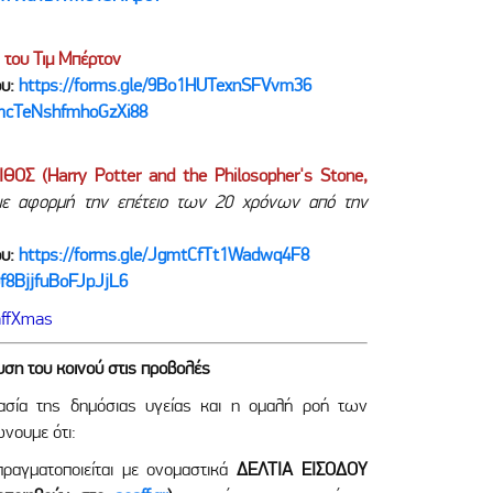
του Τιμ Μπέρτον
ου:
https://forms.gle/9Bo1HUTexnSFVvm36
/mcTeNshfmhoGzXi88
Σ (Harry Potter and the Philosopher's Stone,
ε αφορμή την επέτειο των 20 χρόνων από την
ου:
https://forms.gle/JgmtCfTt1Wadwq4F8
9f8BjjfuBoFJpJjL6
affXmas
η του κοινού στις προβολές
ασία της δημόσιας υγείας και η ομαλή ροή των
νουμε ότι:
ραγματοποιείται με ονομαστικά
ΔΕΛΤΙΑ ΕΙΣΟΔΟΥ