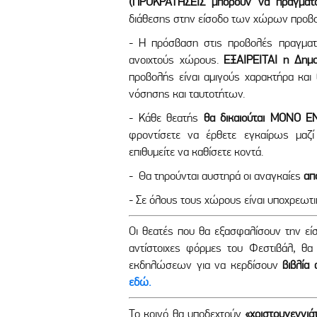
(ΠΡΟΚΡΑΤΗΣΕΙΣ μπορούν να πραγματ
διάθεσης στην είσοδο των χώρων προβολ
- Η πρόσβαση στις προβολές πραγματο
ανοιχτούς χώρους.
ΕΞΑΙΡΕΙΤΑΙ η Δημ
προβολής είναι αμιγούς χαρακτήρα και 
νόσησης και ταυτοτήτων.
- Κάθε θεατής
θα δικαιούται ΜΟΝΟ ΕΝ
φροντίσετε να έρθετε εγκαίρως μαζ
επιθυμείτε να καθίσετε κοντά.
- Θα τηρούνται αυστηρά οι αναγκαίες
απ
- Σε όλους τους χώρους είναι υποχρεωτ
Oι θεατές που θα εξασφαλίσουν την ε
αντίστοιχες φόρμες του Φεστιβάλ, θ
εκδηλώσεων για να κερδίσουν
βιβλία
εδώ.
Το κοινό θα υποδεχτούν
«χριστουγεννιά