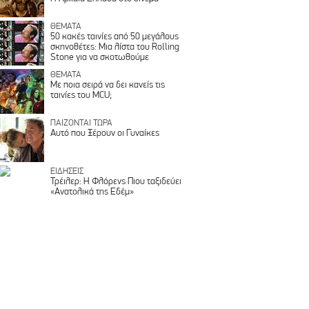
ΘΕΜΑΤΑ
50 κακές ταινίες από 50 μεγάλους
σκηνοθέτες: Μια λίστα του Rolling
Stone για να σκοτωθούμε
ΘΕΜΑΤΑ
Με ποια σειρά να δει κανείς τις
ταινίες του MCU;
ΠΑΙΖΟΝΤΑΙ ΤΩΡΑ
Αυτό που Ξέρουν οι Γυναίκες
ΕΙΔΗΣΕΙΣ
Τρέιλερ: Η Φλόρενς Πιου ταξιδεύει
«Ανατολικά της Εδέμ»