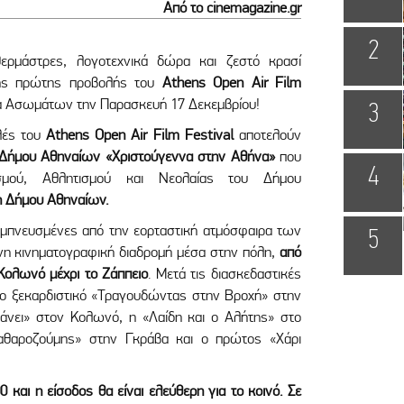
Από το cinemagazine.gr
2
θερμάστρες, λογοτεχνικά δώρα και ζεστό κρασί
της πρώτης προβολής του
Athens Open Air Film
α Ασωμάτων την Παρασκευή 17 Δεκεμβρίου!
3
ολές του
Athens Open Air Film Festival
αποτελούν
Δήμου Αθηναίων «Χριστούγεννα στην Αθήνα»
που
4
σμού, Αθλητισμού και Νεολαίας του Δήμου
 Δήμου Αθηναίων.
εμπνευσμένες από την εορταστική ατμόσφαιρα των
5
νη κινηματογραφική διαδρομή μέσα στην πόλη,
από
Κολωνό μέχρι το Ζάππειο
. Μετά τις διασκεδαστικές
 το ξεκαρδιστικό «Τραγουδώντας στην Βροχή» στην
άνει» στον Κολωνό, η «Λαίδη και ο Αλήτης» στο
αθαροζούμης» στην Γκράβα και o πρώτος «Χάρι
 και η είσοδος θα είναι ελεύθερη για το κοινό. Σε