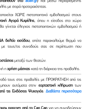
οποιηθούν στο
aoaff.gr
)
και μέσω περιορισμένης
ής με σειρά προτεραιότητας.
ποιείται ΧΩΡΙΣ πιστοποιητικό εμβολιασμού στους
οτική Αγορά Κυψέλης
, όπου η είσοδος στο χώρο
θα γίνεται έλεγχος πιστοποιητικών εμβολιασμού ή
Α δελτίο εισόδου
, οπότε παρακαλούμε θερμά να
ί με τους/τις συνοδούς σας σε περίπτωση που
οστάσεις
μεταξύ των θεατών.
ική η
χρήση μάσκας
κατά τη διάρκεια της προβολής.
ίσοδό τους στις προβολές με ΠΡΟΚΡΑΤΗΣΗ από τις
α μπουν αυτόματα στην
εορταστική κλήρωση
των
 από τις Εκδόσεις Ψυχογιός
.
Διαβάστε περισσότερα
τικα» popcorn από το Cap Cap
για να συνοδεύσουν