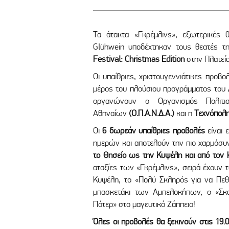
Τα άτακτα «Γκρέμλινς», εξωτερικές 
Glühwein υποδέχτηκαν τους θεατές 
Festival: Christmas Edition
στην Πλατεί
Οι υπαίθριες, χριστουγεννιάτικες προβ
μέρος του πλούσιου προγράμματος του
οργανώνουν ο Οργανισμός Πολιτι
Αθηναίων
(Ο.Π.Α.Ν.Δ.Α.)
και η
Τεχνόπολη
Οι
6 δωρεάν υπαίθριες προβολές
είναι 
ημερών και αποτελούν την πιο χαρμόσυ
το Θησείο ως την Κυψέλη και από τον 
αταξίες των «Γκρέμλινς», σειρά έχουν
Κυψέλη, το «Πολύ Σκληρός για να Πεθ
μπασκετάκι των Αμπελοκήπων, ο «Σκ
Πότερ» στο μαγευτικό Ζάππειο!
Όλες οι προβολές θα ξεκινούν στις 19.00