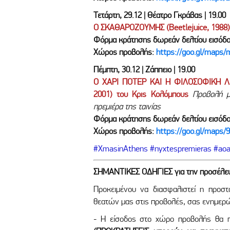
Τετάρτη, 29.12 | Θέατρο Γκράβας | 19.00
Ο ΣΚΑΘΑΡΟΖΟΥΜΗΣ (Beetlejuice, 1988) 
Φόρμα κράτησης δωρεάν δελτίου εισόδ
Χώρος προβολής:
https://goo.gl/maps
Πέμπτη, 30.12 | Ζάππειο | 19.00
Ο ΧΑΡΙ ΠΟΤΕΡ ΚΑΙ Η ΦΙΛΟΣΟΦΙΚΗ ΛΙΘΟ
2001) του Κρις Κολόμπους
Προβολή μ
πρεμιέρα της ταινίας
Φόρμα κράτησης δωρεάν δελτίου εισόδ
Χώρος προβολής:
https://goo.gl/maps/
#XmasinAthens #nyxtespremieras #ao
ΣΗΜΑΝΤΙΚΕΣ ΟΔΗΓΙΕΣ για την προσέλευσ
Προκειμένου να διασφαλιστεί η προστ
θεατών μας στις προβολές, σας ενημερώ
- Η είσοδος στο χώρο προβολής θα π