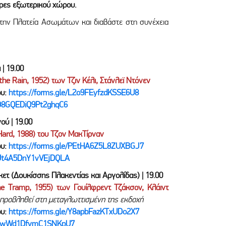
τρες εξωτερικού χώρου.
 την Πλατεία Ασωμάτων και διαβάστε στη συνέχεια
 | 19.00
e Rain, 1952) των Τζιν Κέλι, Στάνλεϊ Ντόνεν
ου:
https://forms.gle/L2o9FEyfzdKSSE6U8
/Q8GQEDiQ9Pt2ghqC6
ού | 19.00
rd, 1988) του Τζον ΜακΤίρναν
ου:
https://forms.gle/PEtHA6Z5L8ZUXBGJ7
s/Ut4A5DnY1vVEjDQLA
κετ (Δουκίσσης Πλακεντίας και Αργολίδας) | 19.00
 Tramp, 1955) των Γουίλφρεντ Τζάκσον, Κλάιντ
α προβληθεί στη μεταγλωττισμένη της εκδοχή
ου:
https://forms.gle/Y8apbFazKTxUDo2X7
s/zwWd1DfvmC1SNKpU7