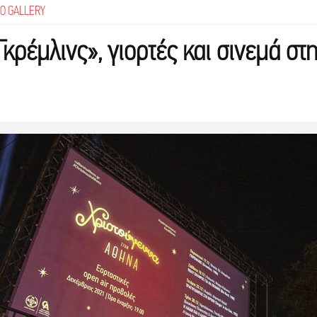
O GALLERY
ρέμλινς», γιορτές και σινεμά στ