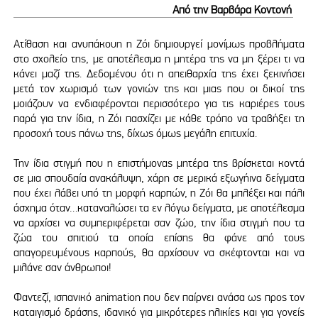
Από την Βαρβάρα Κοντονή
Ατίθαση και ανυπάκουη η Ζόι δημιουργεί μονίμως προβλήματα
στο σχολείο της, με αποτέλεσμα η μητέρα της να μη ξέρει τι να
κάνει μαζί της. Δεδομένου ότι η απειθαρχία της έχει ξεκινήσει
μετά τον χωρισμό των γονιών της και μιας που οι δικοί της
μοιάζουν να ενδιαφέρονται περισσότερο για τις καριέρες τους
παρά για την ίδια, η Ζόι πασχίζει με κάθε τρόπο να τραβήξει τη
προσοχή τους πάνω της, δίχως όμως μεγάλη επιτυχία.
Την ίδια στιγμή που η επιστήμονας μητέρα της βρίσκεται κοντά
σε μια σπουδαία ανακάλυψη, χάρη σε μερικά εξωγήινα δείγματα
που έχει λάβει υπό τη μορφή καρπών, η Ζόι θα μπλέξει και πάλι
άσχημα όταν…καταναλώσει τα εν λόγω δείγματα, με αποτέλεσμα
να αρχίσει να συμπεριφέρεται σαν ζώο, την ίδια στιγμή που τα
ζώα του σπιτιού τα οποία επίσης θα φάνε από τους
απαγορευμένους καρπούς, θα αρχίσουν να σκέφτονται και να
μιλάνε σαν άνθρωποι!
Φαντεζί, ισπανικό animation που δεν παίρνει ανάσα ως προς τον
καταιγισμό δράσης, ιδανικό για μικρότερες ηλικίες και για γονείς