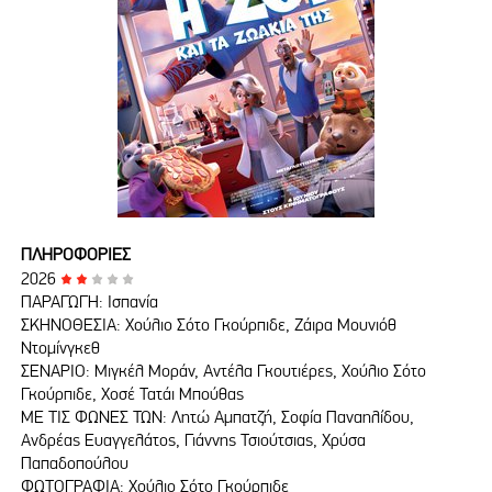
ΠΛΗΡΟΦΟΡΙΕΣ
2026
ΠΑΡΑΓΩΓΗ: Ισπανία
ΣΚΗΝΟΘΕΣΙΑ: Χούλιο Σότο Γκούρπιδε, Ζάιρα Μουνιόθ
Ντομίνγκεθ
ΣΕΝΑΡΙΟ: Μιγκέλ Μοράν, Αντέλα Γκουτιέρες, Χούλιο Σότο
Γκούρπιδε, Χοσέ Τατάι Μπούθας
ΜΕ ΤΙΣ ΦΩΝΕΣ ΤΩΝ: Λητώ Αμπατζή, Σοφία Παναηλίδου,
Ανδρέας Ευαγγελάτος, Γιάννης Τσιούτσιας, Χρύσα
Παπαδοπούλου
ΦΩΤΟΓΡΑΦΙΑ: Χούλιο Σότο Γκούρπιδε