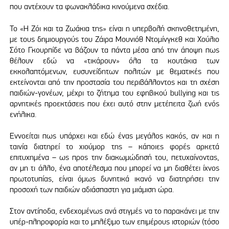
που αντέχουν τα φωνακλάδικα κινούμενα σχέδια.
Το «Η Ζόι και τα Ζωάκια της» είναι η υπερβολή σκηνοθετημένη,
με τους δημιουργούς του Ζάιρα Μουνιόθ Ντομίνγκεθ και Χούλιο
Σότο Γκουρπίδε να βάζουν τα πάντα μέσα από την άποψη πως
θέλουν εδώ να «τικάρουν» όλα τα κουτάκια των
εκκολαπτόμενων, ευσυνείδητων πολιτών με θεματικές που
εκτείνονται από την προστασία του περιβάλλοντος και τη σχέση
παιδιών-γονέων, μέχρι το ζήτημα του εφηβικού bullying και τις
αρνητικές προεκτάσεις που έχει αυτό στην μετέπειτα ζωή ενός
ενήλικα.
Εννοείται πως υπάρχει και εδώ ένας μεγάλος κακός, αν και η
ταινία διατηρεί το χιούμορ της – κάποιες φορές αρκετά
επιτυχημένα – ως προς την διακωμώδησή του, πετυχαίνοντας,
αν μη τι άλλο, ένα αποτέλεσμα που μπορεί να μη διαθέτει ίχνος
πρωτοτυπίας, είναι όμως δυνητικά ικανό να διατηρήσει την
προσοχή των παιδιών αδιάσπαστη για μιάμιση ώρα.
Στον αντίποδα, ενδεχομένως ανά στιγμές να το παρακάνει με την
υπέρ-πληροφορία και το μπλέξιμο των επιμέρους ιστοριών (τόσο