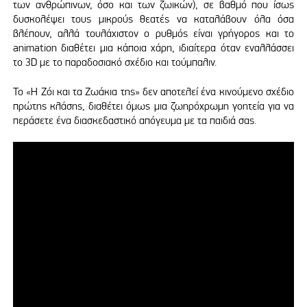
των ανθρώπινων, όσο και των ζωικών), σε βαθμό που ίσως
δυσκολέψει τους μικρούς θεατές να καταλάβουν όλα όσα
βλέπουν, αλλά τουλάχιστον ο ρυθμός είναι γρήγορος και το
animation διαθέτει μια κάποια χάρη, ιδιαίτερα όταν εναλλάσσει
το 3D με το παραδοσιακό σχέδιο και τούμπαλιν.
Το «Η Ζόι και τα Ζωάκια της» δεν αποτελεί ένα κινούμενο σχέδιο
πρώτης κλάσης, διαθέτει όμως μια ζωηρόχρωμη γοητεία για να
περάσετε ένα διασκεδαστικό απόγευμα με τα παιδιά σας.