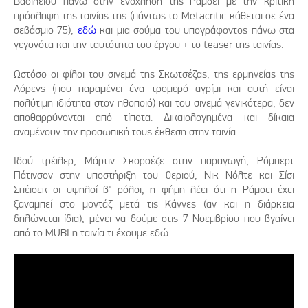
Βασιλείου πάνω στην ενόχληση της Ράμσεϊ με την κριτική
πρόσληψη της ταινίας της (πάντως το Metacritic κάθεται σε ένα
σεβάσμιο 75),
εδώ
και μια σούμα του υπογράφοντος πάνω στα
γεγονότα και την ταυτότητα του έργου + το teaser της ταινίας.
Ωστόσο οι φίλοι του σινεμά της Σκωτσέζας, της ερμηνείας της
Λόρενς (που παραμένει ένα τρομερό αγρίμι και αυτή είναι
πολύτιμη ιδιότητα στον ηθοποιό) και του σινεμά γενικότερα, δεν
αποθαρρύνονται από τίποτα. Δικαιολογημένα και δίκαια
αναμένουν την προσωπική τους έκθεση στην ταινία.
Ιδού τρέιλερ, Μάρτιν Σκορσέζε στην παραγωγή, Ρόμπερτ
Πάτινσον στην υποστήριξη του θεριού, Νικ Νόλτε και Σίσι
Σπέισεκ οι υψηλοί β' ρόλοι, η φήμη λέει ότι η Ράμσεϊ έχει
ξαναμπεί στο μοντάζ μετά τις Κάννες (αν και η διάρκεια
δηλώνεται ίδια), μένει να δούμε στις 7 Νοεμβρίου που βγαίνει
από το MUBI η ταινία τι έχουμε εδώ.