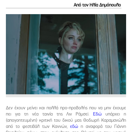
Από τον Ηλία Δημόπουλο
Δεν έχουν μείνει και πολλά προ-προβολής που να μην έχουμε
πει για τη νέα ταινία της Λιν Ράμσεϊ.
Εδώ
υπάρχει η
(απογοητευμένη) κριτική του δικού μας Θοδωρή Καραμανώλη
από το φεστιβάλ των Καννών,
εδώ
η αναφορά του Γιάννη