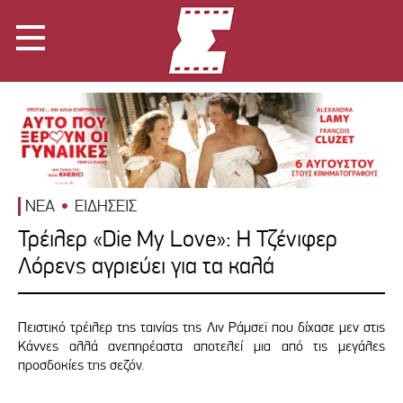
ΝΕΑ
ΕΙΔΗΣΕΙΣ
Τρέιλερ «Die My Love»: Η Τζένιφερ
Λόρενς αγριεύει για τα καλά
Πειστικό τρέιλερ της ταινίας της Λιν Ράμσεϊ που δίχασε μεν στις
Κάννες αλλά ανεπηρέαστα αποτελεί μια από τις μεγάλες
προσδοκίες της σεζόν.