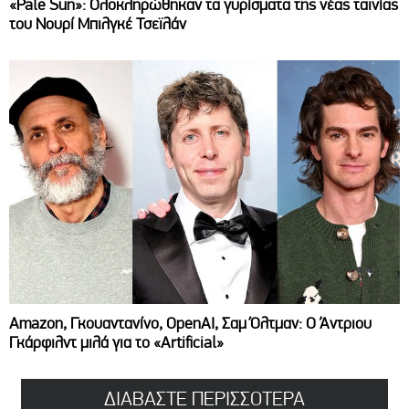
«Pale Sun»: Ολοκληρώθηκαν τα γυρίσματα της νέας ταινίας
του Νουρί Μπιλγκέ Τσεϊλάν
Amazon, Γκουαντανίνο, OpenAI, Σαμ Όλτμαν: Ο Άντριου
Γκάρφιλντ μιλά για το «Artificial»
ΔΙΑΒΑΣΤΕ ΠΕΡΙΣΣΟΤΕΡΑ