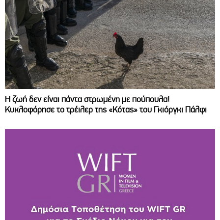
Η ζωή δεν είναι πάντα στρωμένη με πούπουλα!
Κυκλοφόρησε το τρέιλερ της «Κότας» του Γκιόργκι Πάλφι