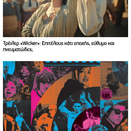
Τρέιλερ «Wicker»: Επιτέλους κάτι εποχής, εύθυμο και
πνευματώδες;