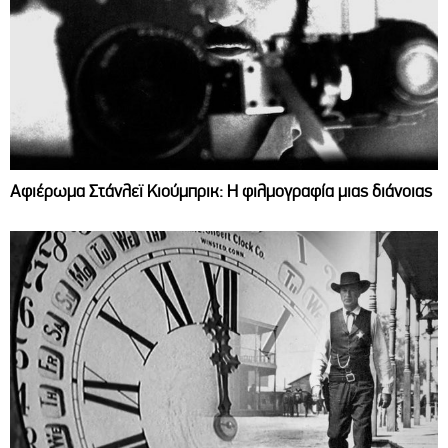
Αφιέρωμα Στάνλεϊ Κιούμπρικ: Η φιλμογραφία μιας διάνοιας