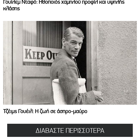
Γουίλεμ Νταφό: Ηθοποιός χαμηλού προφίλ και υψηλής
κλάσης
Τζέιμς Γουέιλ: Η ζωή σε άσπρο-μαύρο
ΔΙΑΒΑΣΤΕ ΠΕΡΙΣΣΟΤΕΡΑ