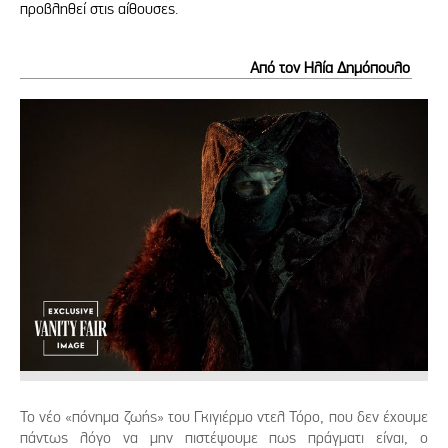
προβληθεί στις αίθουσες.
Από τον Ηλία Δημόπουλο
Το νέο «πόνημα ζωής» του Γκιγιέρμο ντελ Τόρο, που δεν έχουμε
πάντως λόγο να μην πιστέψουμε πως πράγματι είναι, ο