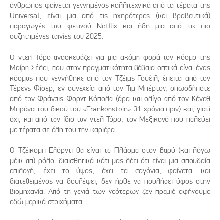
άνθρωπος φαίνεται γεννημένος καλλιτεχνικά από τα τέρατα της
Universal, είναι μια από τις ηχηρότερες (και βραβευτικά)
παραγωγές του φετινού Netflix και ήδη μια από τις πιο
συζητημένες ταινίες του 2025.
Ο ντελ Τόρο ανασκευάζει για μια ακόμη φορά τον κόσμο της
Μαίρη Σέλεϊ, που στην πραγματικότητα βέβαια οπτικά είναι ένας
κόσμος που γεννήθηκε από τον Τζέιμς Γουέιλ, έπειτα από τον
Τέρενς Φίσερ, εν συνεχεία από τον Τιμ Μπέρτον, οπωσδήποτε
από τον Φράνσις Φορντ Κόπολα (άρα και ολίγο από τον Κένεθ
Μπράνα του δικού του «Frankenstein» 31 χρόνια πριν) και, γιατί
όχι, και από τον ίδιο τον ντελ Τόρο, τον Μεξικανό που παλεύει
με τέρατα σε όλη του την καριέρα.
Ο Τζέικομπ Ελόρντι θα είναι το Πλάσμα στον βαρύ (και λόγω
μέικ απ) ρόλο, διαισθητικά κάτι μας λέει ότι είναι μια σπουδαία
επιλογή, έχει το ύψος, έχει τα σαγόνια, φαίνεται και
διατεθειμένος να δουλέψει, δεν ήρθε να πουλήσει ύφος στην
βιομηχανία. Από τη γενιά των νεότερων ζεν πρεμιέ αφήνουμε
εδώ μερικά στοιχήματα.