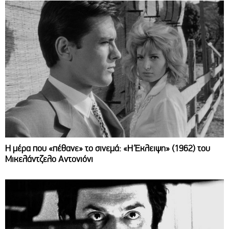
Η μέρα που «πέθανε» το σινεμά: «Η Έκλειψη» (1962) του
Μικελάντζελο Αντονιόνι