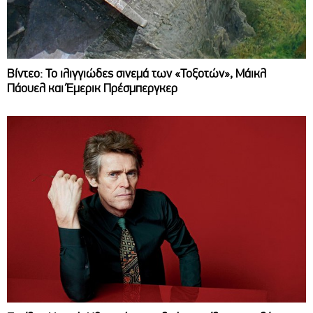
Βίντεο: Το ιλιγγιώδες σινεμά των «Τοξοτών», Μάικλ
Πάουελ και Έμερικ Πρέσμπεργκερ