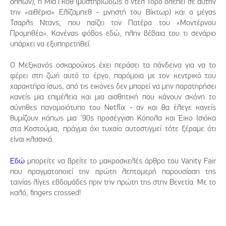
όπλων), η Μία Γκοθ (μυστηριωδώς ο ντελ Τόρο βλέπει σε αυτήν
την «αιθέρια» Ελίζαμπεθ - μνηστή του Βίκτωρ) και ο μέγας
Τσαρλς Ντανς, που παίζει τον Πατέρα του «Μοντέρνου
Προμηθέα». Κανένας φόβος εδώ, πλην βέβαια του τι σενάριο
υπάρχει να εξυπηρετηθεί.
Ο Μεξικανός οσκαρούχος έχει περάσει τα πάνδεινα για να το
φέρει στη ζωή αυτό το έργο, παρόμοια με τον κεντρικό του
χαρακτήρα ίσως, από τις εικόνες δεν μπορεί να μην παρατηρήσει
κανείς μια επιμέλεια και μια αισθητική που κάνουν σκόνη το
σύνηθες πανομοιότυπο του Netflix - αν και θα έλεγε κανείς
θυμίζουν κάπως μια '90ς προσέγγιση Κόπολα και Έικο Ισιόκα
στα Κοστούμια, πράγμα όχι τυχαίο αυτοστιγμεί τότε ξέραμε ότι
είναι κλασικά.
Εδώ
μπορείτε να βρείτε το μακροσκελές άρθρο του Vanity Fair
που πραγματοποιεί την πρώτη λεπτομερή παρουσίαση της
ταινίας λίγες εβδομάδες πριν την πρώτη της στην Βενετία. Με το
καλό, fingers crossed!