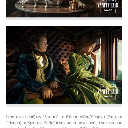
Στην ταινία παίζουν έξω από το δίδυμο Άιζακ/Ελόρντι (Βίκτωρ/
Πλάσμα) οι Κρίστοφ Βαλτζ (έναν κακό κάνει πάλι, έναν έμπορο