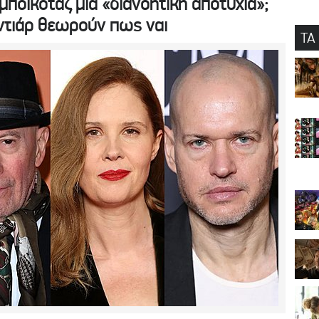
 μποϊκοτάζ μια «διανοητική αποτυχία»;
Οντιάρ θεωρούν πως ναι
ΤΑ