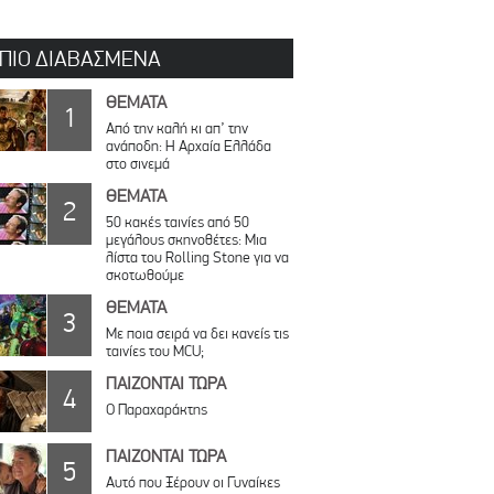
 ΠΙΟ ΔΙΑΒΑΣΜΕΝΑ
ΘΕΜΑΤΑ
1
Από την καλή κι απ’ την
ανάποδη: Η Αρχαία Ελλάδα
στο σινεμά
ΘΕΜΑΤΑ
2
50 κακές ταινίες από 50
μεγάλους σκηνοθέτες: Μια
λίστα του Rolling Stone για να
σκοτωθούμε
ΘΕΜΑΤΑ
3
Με ποια σειρά να δει κανείς τις
ταινίες του MCU;
ΠΑΙΖΟΝΤΑΙ ΤΩΡΑ
4
Ο Παραχαράκτης
ΠΑΙΖΟΝΤΑΙ ΤΩΡΑ
5
Αυτό που Ξέρουν οι Γυναίκες