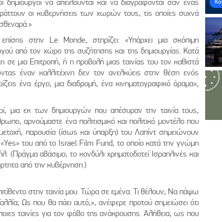
νοί δημιουργοί να απειλούνται και να διαγράφονται σαν ένας
πράττουν οι κυβερνήσεις των χωρών τους, τις οποίες συχνά
 σθεναρά.»
 επίσης στην Le Monde, στηρίζει: «Υπάρχει μια σκόπιμη
γού από τον χώρο της συζήτησης και της δημιουργίας. Κατά
 σε μια Επιτροπή, ή η προβολή μιας ταινίας του τον καθιστά
τας έναν καλλιτέχνη δεν τον ανελκύεις στην θέση ενός
ίζεις ένα έργο, μια διαδρομή, ένα κινηματογραφικό όραμα»,
ί, μια εκ των δημιουργών που απέσυραν την ταινία τους,
ρωπο, αρνούμαστε ένα πολιτισμικό και πολιτικό μοντέλο που
μμετοχή, παρουσία (ίσως και ύπαρξη) του Λαπίντ σημειώνουν
 «Yes» του από το Israel Film Fund, το οποίο κατά την γνώμη
ήλ. (Πράγμα αβάσιμο, το κονδύλι χρηματοδοτεί Ισραηλινές και
ξάρτητα από την κυβέρνηση.)
πιτίθεντο στην ταινία μου. Τώρα σε εμένα. Τι θέλουν; Να πάψω
αλλία; Ως που θα πάει αυτό;», ανέφερε προτού σημειώσει ότι
ιες ταινίες για τον φόβο της ανάκρουσης. Αλήθεια, ως που