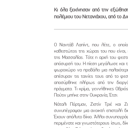
Κι όλα ξεκίνησαν από την εξώθησ
πολέμιου του Νετανιάχου, από το Δ
Ο Ναντάβ Λαπίντ, που λέτε, ο οποίο
καθεστώτος της χώρας του που είναι,
της Μασσαλίας. Τότε η αρχή του φεστ
απόσυρσή του. Η πίεση μεγάλωσε και τ
ψωροχώρο να προβάλει μια παλαιότερη 
απέσυραν τις ταινίες τους από το φεσ
αποσύρθηκε πλήρως από την διοργάνω
πράγματα. Τι κρίμα, γεννήθηκες Οβριός
Πούτιν μπήκε στην Ουκρανία; Έτσι.
Νάταλι Πόρτμαν, Ζιστίν Τριέ και Ζ
συνυπέγραψαν μια ανοικτή επιστολή δι
Έχουν απόλυτο δίκιο. Άλλοι συνυπογράφ
περιμένατε και γνωστότερους ίσως, δίκι