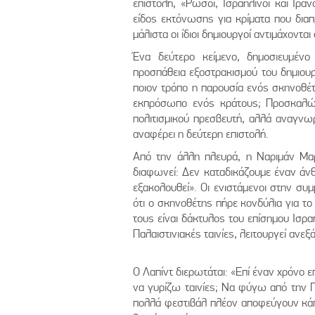
επιστολή, «Ρώσοι, Ισραηλινοί και Ιρα
είδος εκτόνωσης για κρίματα που δια
μάλιστα οι ίδιοι δημιουργοί αντιμάχονται
Ένα δεύτερο κείμενο, δημοσιευμένο
προσπάθεια εξοστρακισμού του δημιουρ
ποιον τρόπο η παρουσία ενός σκηνοθέτη
εκπρόσωπο ενός κράτους; Προσκαλών
πολιτισμικού πρεσβευτή, αλλά αναγνωρ
αναφέρει η δεύτερη επιστολή.
Από την άλλη πλευρά, η Ναριμάν Μαρ
διαφωνεί: Δεν καταδικάζουμε έναν άνθ
εξακολουθεί». Οι ενιστάμενοι στην συ
ότι ο σκηνοθέτης πήρε κονδύλια για το
τους είναι δάκτυλος του επίσημου Ισρα
Παλαιστινιακές ταινίες, λειτουργεί ανε
Ο Λαπίντ διερωτάται: «Επί έναν χρόνο ε
να γυρίζω ταινίες; Να φύγω από την Γ
πολλά φεστιβάλ πλέον αποφεύγουν κάπο