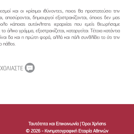
μοί και οι κρίσιμοι ιθύνοντες, ποιος θα προστατεύσει την
αι, αποσύρονται, δημιουργοί εξοστρακίζονται, όποιος δεν μας
βολο κάποιας αυτόκλητης ιεραρχίας που εμείς θεωρήσαμε
το άλικο γράμμα, εξοστρακίζεται, καταργείται. Τέτοια κατάντια
ίναι δα και η πρώτη φορά, αλλά και πάλι συνθλίβει το ότι την
ο πάθος.
Ταυτότητα και Επικοινωνία
|
Όροι Χρήσης
© 2026 - Κινηματογραφική Εταιρία Αθηνών