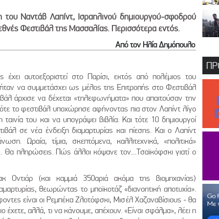
η του Ναντάβ Λαπίντ, Ισραηλινού δημιουργού-σφοδρού
ιεθνές Φεστιβάλ της Μασσαλίας. Περισσότερα εντός.
Από τον Ηλία Δημόπουλο
ΠΡ
ς έχει αυτοεξοριστεί στο Παρίσι, εκτός από πολέμιος του
 ήταν να συμμετάσχει ως μέλος της Επιτροπής στο Φεστιβάλ
ιβάλ άρχισε να δέχεται «τηλεφωνήματα» που απαιτούσαν την
ότε το φεστιβάλ υποχώρησε αφήνοντας πια στον Λαπίντ λίγο
ταινία του και να υπογράψει βιβλία. Και τότε 10 δημιουργοί
τιβάλ σε νέα ένδειξη διαμαρτυρίας και πίεσης. Και ο Λαπίντ
ση. Ωραία, τίμια, σκεπτόμενα, καλλιτεχνικά, «πολιτικά»
. Θα πληρώσεις. Πώς άλλοι κόψανε τον....Τσαϊκόφσκι γιατί ο
ακ Οντιάρ (και καμμιά 350αριά ακόμα της βιομηχανίας)
αμαρτυρίας, θεωρώντας το μποϊκοτάζ «διανοητική αποτυχία».
οντες είναι οι Ρεμπέκα Ζλοτόφσκι, Μισέλ Χαζαναβίσιους - θα
ο έχετε, αλλά, τι να κάνουμε, απέχουν. «Είναι σφάλμα», λέει η