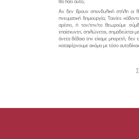
θα πάει αυτό;
Αν δεν βρουν σπονδυλική στήλη οι θεσ
πνευματική δημιουργία; Ταινίες κόβοντ
αρέσει, ή τον/την/το θεωρούμε σύμ
επαίσχυντη, σπιλώνεται, σημαδεύεται με 
άνετα βέβαια την είχαμε μπορετή, δεν ε
καταφέρνουμε ακόμα με τόσο αυτοδίκαι