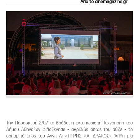
Από το cinemagazine.gr
Την Παρασκευή 2/07 το βράδυ, η εντυπωσιακή Τεχνόπολη του
Δήμου Αθηναίων φιλοξένησε - ακριβώς όπως του άξιζε - το
oσκαρικό έπος του Ανγκ Λι «ΤΙΓΡΗΣ ΚΑΙ ΔΡΑΚΟΣ». Άλλη μια