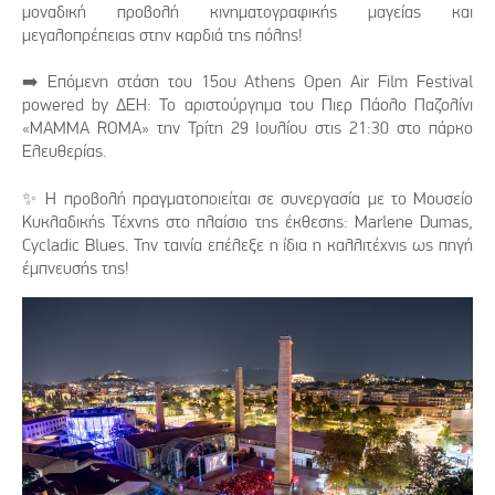
μοναδική προβολή κινηματογραφικής μαγείας και
μεγαλοπρέπειας στην καρδιά της πόλης!
➡️ Επόμενη στάση του 15ου Athens Open Air Film Festival
powered by ΔΕΗ: Το αριστούργημα του Πιερ Πάολο Παζολίνι
«MAΜMA ROMA» την Τρίτη 29 Ιουλίου στις 21:30 στο πάρκο
Ελευθερίας.
✨ Η προβολή πραγματοποιείται σε συνεργασία με το Μουσείο
Κυκλαδικής Τέχνης στο πλαίσιο της έκθεσης: Marlene Dumas,
Cycladic Blues. Την ταινία επέλεξε η ίδια η καλλιτέχνις ως πηγή
έμπνευσής της!