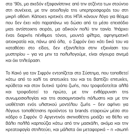
στα ‘90s, μα σχεδόν εξαφανίστηκε από την ατζέντα των στούντιο
στη συνέχεια, με την αιτιολογία της υπερπροσφοράς του στη
μικρή οθόνη. Κάποιες κριτικές στις ΗΠΑ κάνουν λόγο για θέαμα
που δεν έχει κάτι παραπάνω να δώσει από το μέσο επεισόδιο
μιας αντίστοιχης σειράς, μα αδικούν πολύ την ταινία. Υπάρχει
ένας διαρκής πένθιμος τόνος, μουντά φίλτρα, αφηγηματική
αιτιοκρατία και, πάνω από όλα, ο Σιφρόν έχει κάτι δικό του να
καταθέσει στο είδος, δεν εξαντλείται στην εξιχνίαση του
μυστηρίου – για να μην τα πολυλογούμε, είναι σίγουρα σινεμά
και όχι τηλεόραση.
Το Κακό για τον Σιφρόν εντοπίζεται στο Σύστημα, που τοποθετεί
κάτω από το χαλί τις αποτυχίες του και τις βαπτίζει επιτυχίες,
κρύβεται και στον δυτικό τρόπο ζωής, που τροφοδοτείται αλλά
και τροφοδοτεί το πρώτο, με την ενθάρρυνση της
συνωμοσιολογίας και της σοσιομιντιακής πόλωσης και με την
υιοθέτηση ενός υλιστικού μοντέλου ζωής – δεν αφήνει για
λόγους τοποθέτησης προϊόντος τα brands εταιρειών μέσα στο
κάδρο ο Σιφρόν. Ο Αργεντινός σκηνοθέτης μοιάζει να θέλει να
βάλει πολλά καρπούζια κάτω από την μασχάλη, ακόμα και την
κρεατοφαγία στηλιτεύει, και μάλιστα όχι μεταφορικά – η «σιωπή