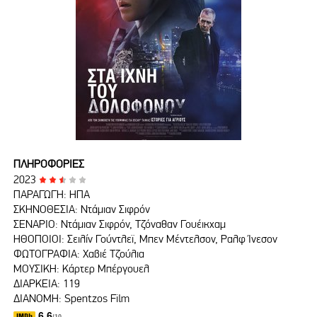
ΠΛΗΡΟΦΟΡΙΕΣ
2023
ΠΑΡΑΓΩΓΗ: ΗΠΑ
ΣΚΗΝΟΘΕΣΙΑ: Ντάμιαν Σιφρόν
ΣΕΝΑΡΙΟ: Ντάμιαν Σιφρόν, Τζόναθαν Γουέικχαμ
ΗΘΟΠΟΙΟΙ: Σειλίν Γούντλεϊ, Μπεν Μέντελσον, Ραλφ Ίνεσον
ΦΩΤΟΓΡΑΦΙΑ: Χαβιέ Τζούλια
ΜΟΥΣΙΚΗ: Κάρτερ Μπέργουελ
ΔΙΑΡΚΕΙΑ: 119
ΔΙΑΝΟΜΗ: Spentzos Film
6.6