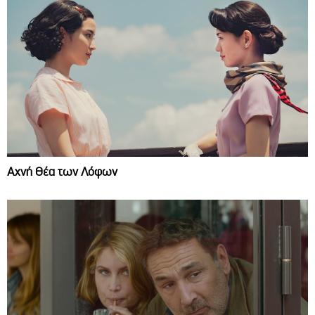
Αχνή Θέα των Λόφων