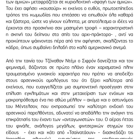
των αμνών» μεταφράζεται σε κυριολεκτική «σφαγή των αμνών».
Του έχει αφήσει «κουσούρι» κι εκείνος ο ευθύς, πρωτοεπίπεδος
τρόπος της κωμωδίας που επιτάσσει να ειπωθούν όλα καθαρά
και ξάστερα, ώστε να γίνουν εύληπτα, με αποτέλεσμα οι ιδέες να
έρχονται στο προσκήνιο σαν μασημένη τροφή – χαρακτηριστική
η σκηνή του δείπνου στο σπίτι του αρχι-πράκτορα- , αντί να
προκύπτουν ψάχνοντας πέρα από την αφήγηση, σκαλίζοντας το
κάδρο, όπως συμβαίνει δηλαδή στο καλό αμερικανικό σινεμά.
Από την ταινία του Τζόναθαν Ντέμι ο Σιφρόν δανείζεται και τον
φεμινισμό, βάζοντας σε πρώτο πλάνο έναν χαρισματικό πλην
τραυματισμένο γυναικείο χαρακτήρα που πρέπει να αποδείξει
στους αρσενικούς ομολόγους του ότι ξέρει καλύτερα από
εκείνους, που ευαγγελίζεται μια συμπονετική προσέγγιση στην
επίλυση εγκλημάτων και στην μεταχείριση των ενόχων και
μακροπρόθεσμα ένα πιο αθώο μέλλον – ακόμα και ο αστυνόμος
του Μέντελσον, που εκπροσωπεί την καλύτερη εκδοχή του
αρσενικού παρελθόντος, αδυνατεί να αποβάλλει την ανάγκη της
επικράτησής του έναντι των «ανταγωνιστών» του. Ο αέρας ήττας
του φινάλε, ανάλογος μεγάλων, φιντσερικών στιγμών του
είδους - έχει και κάτι από «Τσαϊνατάουν» - διασκεδάζει τις
(παραλίγο αλγεινές) εντυπώσεις της επεξηγηματικής