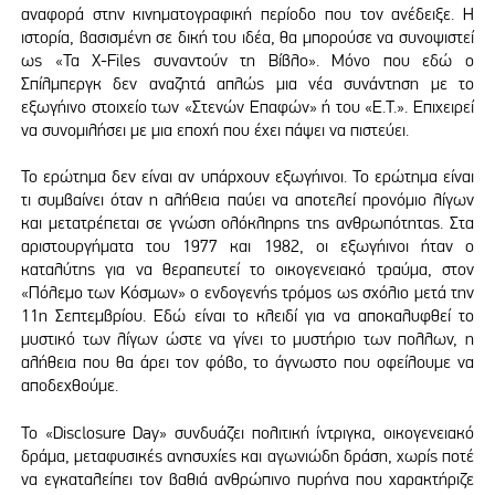
αναφορά στην κινηματογραφική περίοδο που τον ανέδειξε. Η
ιστορία, βασισμένη σε δική του ιδέα, θα μπορούσε να συνοψιστεί
ως «Τα X-Files συναντούν τη Βίβλο». Μόνο που εδώ ο
Σπίλμπεργκ δεν αναζητά απλώς μια νέα συνάντηση με το
εξωγήινο στοιχείο των «Στενών Επαφών» ή του «E.T.». Επιχειρεί
να συνομιλήσει με μια εποχή που έχει πάψει να πιστεύει.
Το ερώτημα δεν είναι αν υπάρχουν εξωγήινοι. Το ερώτημα είναι
τι συμβαίνει όταν η αλήθεια παύει να αποτελεί προνόμιο λίγων
και μετατρέπεται σε γνώση ολόκληρης της ανθρωπότητας. Στα
αριστουργήματα του 1977 και 1982, οι εξωγήινοι ήταν ο
καταλύτης για να θεραπευτεί το οικογενειακό τραύμα, στον
«Πόλεμο των Κόσμων» ο ενδογενής τρόμος ως σχόλιο μετά την
11η Σεπτεμβρίου. Εδώ είναι το κλειδί για να αποκαλυφθεί το
μυστικό των λίγων ώστε να γίνει το μυστήριο των πολλων, η
αλήθεια που θα άρει τον φόβο, το άγνωστο που οφείλουμε να
αποδεχθούμε.
Το «Disclosure Day» συνδυάζει πολιτική ίντριγκα, οικογενειακό
δράμα, μεταφυσικές ανησυχίες και αγωνιώδη δράση, χωρίς ποτέ
να εγκαταλείπει τον βαθιά ανθρώπινο πυρήνα που χαρακτήριζε