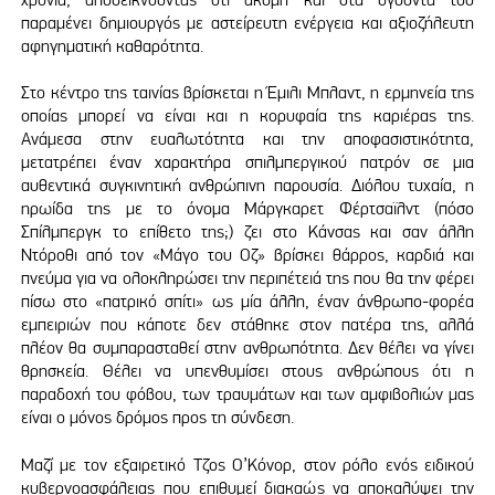
παραμένει δημιουργός με αστείρευτη ενέργεια και αξιοζήλευτη
αφηγηματική καθαρότητα.
Στο κέντρο της ταινίας βρίσκεται η Έμιλι Μπλαντ, η ερμηνεία της
οποίας μπορεί να είναι και η κορυφαία της καριέρας της.
Ανάμεσα στην ευαλωτότητα και την αποφασιστικότητα,
μετατρέπει έναν χαρακτήρα σπιλμπεργικού πατρόν σε μια
αυθεντικά συγκινητική ανθρώπινη παρουσία. Διόλου τυχαία, η
ηρωίδα της με το όνομα Μάργκαρετ Φέρτσαϊλντ (πόσο
Σπίλμπεργκ το επίθετο της;) ζει στο Κάνσας και σαν άλλη
Ντόροθι από τον «Μάγο του Οζ» βρίσκει θάρρος, καρδιά και
πνεύμα για να ολοκληρώσει την περιπέτειά της που θα την φέρει
πίσω στο «πατρικό σπίτι» ως μία άλλη, έναν άνθρωπο-φορέα
εμπειριών που κάποτε δεν στάθηκε στον πατέρα της, αλλά
πλέον θα συμπαρασταθεί στην ανθρωπότητα. Δεν θέλει να γίνει
θρησκεία. Θέλει να υπενθυμίσει στους ανθρώπους ότι η
παραδοχή του φόβου, των τραυμάτων και των αμφιβολιών μας
είναι ο μόνος δρόμος προς τη σύνδεση.
Μαζί με τον εξαιρετικό Τζος Ο’Κόνορ, στον ρόλο ενός ειδικού
κυβερνοασφάλειας που επιθυμεί διακαώς να αποκαλύψει την