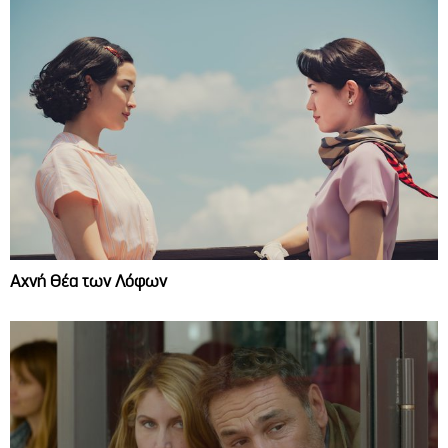
Αχνή Θέα των Λόφων