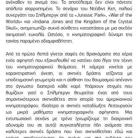
ανέκαθεν το σινεμά του. Το αποτέλεσμα δεν είναι πάντοτε
απόλυτα ισορροπημένο. Το σενάριο του Ντέιβιντ Κεπ, παλιού
συνεργάτη του Σπίλμπεργκ από τα «Jurassic Park», «War of the
Worlds» και «Indiana Jones and the Kingdom of the Crystal
Skull», αντιμετωπίζει συχνά σύνθετες καταστάσεις με μια σχεδόν
σχηματική ευκολία. Ωστόσο, η κινηματογραφική δύναμη της
ταινίας παραμένει αδιαμφισβήτητη.
Από τα πρώτα λεπτά γίνεται σαφές ότι βρισκόμαστε στα χέρια
ενός αφηγητή που εξακολουθεί να κατέχει όσο λίγοι την τέχνη
του κινηματογραφικού θεάματος. Η κάμερα κινείται με
χαρακτηριστική άνεση, οι σκηνές δράσης χτίζονται με
υποδειγματική γεωμετρία και η αίσθηση του θαυμασμού απέναντι
στο άγνωστο διαπερνά κάθε καρέ. Υπάρχουν στιγμές που
θυμίζουν γιατί ο Σπίλμπεργκ θεωρείται ένας από τους
σημαντικότερους σκηνοθέτες στην ιστορία του αμερικανικού
κινηματογράφου. Ιδιαίτερα οι σκηνές καταδίωξης λειτουργούν
ως μικρά μαθήματα κινηματογραφικής αφήγησης. Μια
εντυπωσιακή σεκάνς με τρένο (γνωρίζουμε τη διαχρονική
αδυναμία του σε αυτά) συγκαταλέγεται ήδη ανάμεσα στις
καλύτερες σκηνές δράσης που έχει σκηνοθετήσει εδώ και
χρόνια, αποδεικνύοντας ότι ακόμη και στα ογδόντα του