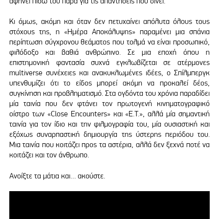
αφήνει πίσω του παρά για τις απαντήσεις που δίνει.
Κι όμως, ακόμη και όταν δεν πετυχαίνει απόλυτα όλους τους
στόχους της, η «Ημέρα Αποκάλυψης» παραμένει μια σπάνια
περίπτωση σύγχρονου θεάματος που τολμά να είναι προσωπικό,
φιλόδοξο και βαθιά ανθρώπινο. Σε μια εποχή όπου η
επιστημονική φαντασία συχνά εγκλωβίζεται σε ατέρμονες
multiverse συνέχειες και ανακυκλωμένες ιδέες, ο Σπίλμπεργκ
υπενθυμίζει ότι το είδος μπορεί ακόμη να προκαλεί δέος,
συγκίνηση και προβληματισμό. Στα ογδόντα του χρόνια παραδίδει
μία ταινία που δεν φτάνει τον πρωτογενή κινηματογραφικό
οίστρο των «Close Encounters» και «E.T.», αλλά μία σημαντική
ταινία για τον ίδιο και την φιλμογραφία του, μία ουσιαστική και
εξόχως συναρπαστική δημιουργία της ύστερης περιόδου του.
Μια ταινία που κοιτάζει προς τα αστέρια, αλλά δεν ξεχνά ποτέ να
κοιτάζει και τον άνθρωπο.
Ανοίξτε τα μάτια και… ακούστε.