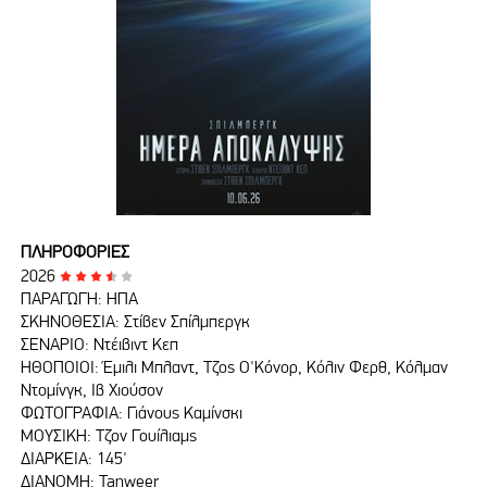
ΠΛΗΡΟΦΟΡΙΕΣ
2026
ΠΑΡΑΓΩΓΗ: HΠΑ
ΣΚΗΝΟΘΕΣΙΑ: Στίβεν Σπίλμπεργκ
ΣΕΝΑΡΙΟ: Ντέιβιντ Κεπ
ΗΘΟΠΟΙΟΙ: Έμιλι Μπλαντ, Τζος Ο'Κόνορ, Κόλιν Φερθ, Κόλμαν
Ντομίνγκ, Ιβ Χιούσον
ΦΩΤΟΓΡΑΦΙΑ: Γιάνους Καμίνσκι
ΜΟΥΣΙΚΗ: Τζον Γουίλιαμς
ΔΙΑΡΚΕΙΑ: 145'
ΔΙΑΝΟΜΗ: Tanweer