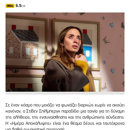
6.5
/10
Σε έναν κόσμο που μοιάζει να φωνάζει διαρκώς χωρίς να ακούει
κανέναν, ο Στίβεν Σπίλμπεργκ παραδίδει μια ταινία για τη δύναμη
της αλήθειας, της ενσυναίσθησης και της ανθρώπινης σύνδεσης.
Η «Ημέρα Αποκάλυψης» είναι ένα θέαμα δέους και ταυτόχρονα
μια βαθιά ουμανιστική προτροπή.