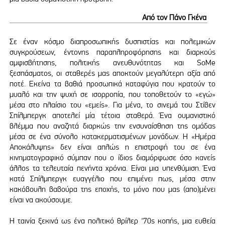
Από τον Πάνο Γκένα
Σε έναν κόσμο διαπροσωπικής δυσπιστίας και πολεμικών
συγκρούσεων, έντονης παραπληροφόρησης και διαρκούς
αμφισβήτησης, πολιτικής ανευθυνότητας και SoMe
ξεσπάσματος, οι σταθερές μας αποκτούν μεγαλύτερη αξία από
ποτέ. Εκείνα τα βαθιά προσωπικά καταφύγια που κρατούν το
μυαλό και την ψυχή σε ισορροπία, που τοποθετούν το «εγώ»
μέσα στο πλαίσιο του «εμείς». Για μένα, το σινεμά του Στίβεν
Σπίλμπεργκ αποτελεί μία τέτοια σταθερά. Ένα ουμανιστικό
βλέμμα που αναζητά διαρκώς την ενσυναίσθηση της ομάδας
μέσα σε ένα σύνολο κατακερματισμένων μονάδων. Η «Ημέρα
Αποκάλυψης» δεν είναι απλώς η επιστροφή του σε ένα
κινηματογραφικό σύμπαν που ο ίδιος διαμόρφωσε όσο κανείς
άλλος τα τελευταία πενήντα χρόνια. Είναι μια υπενθύμιση. Ένα
κατά Σπίλμπεργκ ευαγγέλιο που επιμένει πως, μέσα στην
κακόβουλη βαβούρα της εποχής, το μόνο που μας (απο)μένει
είναι να ακούσουμε.
Η ταινία ξεκινά ως ένα πολιτικό θρίλερ ‘70s κοπής, μια ευθεία