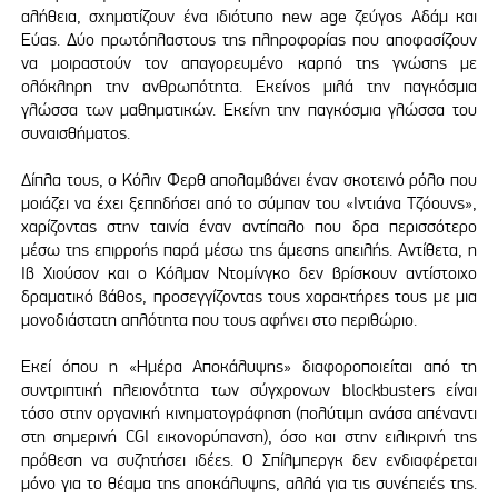
αλήθεια, σχηματίζουν ένα ιδιότυπο new age ζεύγος Αδάμ και
Εύας. Δύο πρωτόπλαστους της πληροφορίας που αποφασίζουν
να μοιραστούν τον απαγορευμένο καρπό της γνώσης με
ολόκληρη την ανθρωπότητα. Εκείνος μιλά την παγκόσμια
γλώσσα των μαθηματικών. Εκείνη την παγκόσμια γλώσσα του
συναισθήματος.
Δίπλα τους, ο Κόλιν Φερθ απολαμβάνει έναν σκοτεινό ρόλο που
μοιάζει να έχει ξεπηδήσει από το σύμπαν του «Ιντιάνα Τζόουνς»,
χαρίζοντας στην ταινία έναν αντίπαλο που δρα περισσότερο
μέσω της επιρροής παρά μέσω της άμεσης απειλής. Αντίθετα, η
Ιβ Χιούσον και ο Κόλμαν Ντομίνγκο δεν βρίσκουν αντίστοιχο
δραματικό βάθος, προσεγγίζοντας τους χαρακτήρες τους με μια
μονοδιάστατη απλότητα που τους αφήνει στο περιθώριο.
Εκεί όπου η «Ημέρα Αποκάλυψης» διαφοροποιείται από τη
συντριπτική πλειονότητα των σύγχρονων blockbusters είναι
τόσο στην οργανική κινηματογράφηση (πολύτιμη ανάσα απέναντι
στη σημερινή CGI εικονορύπανση), όσο και στην ειλικρινή της
πρόθεση να συζητήσει ιδέες. Ο Σπίλμπεργκ δεν ενδιαφέρεται
μόνο για το θέαμα της αποκάλυψης, αλλά για τις συνέπειές της.