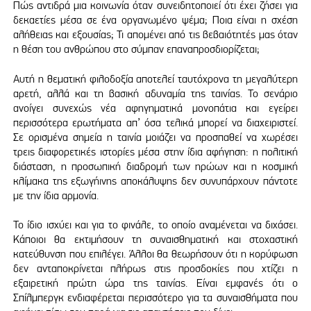
Πώς αντιδρά μια κοινωνία όταν συνειδητοποιεί ότι έχει ζήσει για
δεκαετίες μέσα σε ένα οργανωμένο ψέμα; Ποια είναι η σχέση
αλήθειας και εξουσίας; Τι απομένει από τις βεβαιότητές μας όταν
η θέση του ανθρώπου στο σύμπαν επαναπροσδιορίζεται;
Αυτή η θεματική φιλοδοξία αποτελεί ταυτόχρονα τη μεγαλύτερη
αρετή, αλλά και τη βασική αδυναμία της ταινίας. Το σενάριο
ανοίγει συνεχώς νέα αφηγηματικά μονοπάτια και εγείρει
περισσότερα ερωτήματα απ’ όσα τελικά μπορεί να διαχειριστεί.
Σε ορισμένα σημεία η ταινία μοιάζει να προσπαθεί να χωρέσει
τρεις διαφορετικές ιστορίες μέσα στην ίδια αφήγηση: η πολιτική
διάσταση, η προσωπική διαδρομή των ηρώων και η κοσμική
κλίμακα της εξωγήινης αποκάλυψης δεν συνυπάρχουν πάντοτε
με την ίδια αρμονία.
Το ίδιο ισχύει και για το φινάλε, το οποίο αναμένεται να διχάσει.
Κάποιοι θα εκτιμήσουν τη συναισθηματική και στοχαστική
κατεύθυνση που επιλέγει. Άλλοι θα θεωρήσουν ότι η κορύφωση
δεν ανταποκρίνεται πλήρως στις προσδοκίες που χτίζει η
εξαιρετική πρώτη ώρα της ταινίας. Είναι εμφανές ότι ο
Σπίλμπεργκ ενδιαφέρεται περισσότερο για τα συναισθήματα που