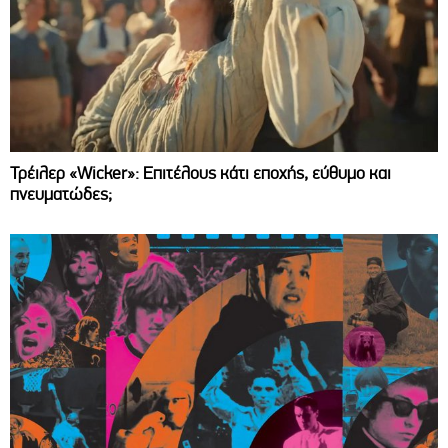
Τρέιλερ «Wicker»: Επιτέλους κάτι εποχής, εύθυμο και
πνευματώδες;