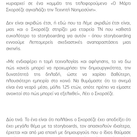
κυριαρχεί σε ένα κομμάτι της τιτλοφορούμενο «Ο Μάρτι
Σκορσέζε αγκαλιάζει την Τεχνητή Νοημοσύνη».
Δεν είναι ακριβώς έτσι, ή εδώ που τα λέμε
ακριβώς
έτσι είναι,
μιας και ο Σκορσέζε στηρίζει μια εταιρεία ΤΝ που καθιστά
ευκολότερο το storyboarding για αυτόν - όπου storyboarding
εννοούμε λεπτομερείς σχεδιαστικές αναπαραστάσεις μιας
σκηνής.
«Με ενδιαφέρει η τομή τεχνολογίας και αφήγησης, το να δω
πώς κανείς μπορεί να προχωρήσει την δημιουργικότητα, την
δυνατότητά της δηλαδή, ώστε να χαρίσει βαθύτερη,
πλουσιότερη εμπειρία στο κοινό. Να θυμόμαστε ότι το σινεμά
είναι ένα νεαρό μέσο, μόλις 125 ετών, οπότε πρέπει να είμαστε
ανοικτοί στο πώς μπορεί να εξελιχθεί», λέει ο Σκορσέζε.
Δύο τινά. Το ένα είναι ότι πολλάκις ο Σκορσέζε έχει αποδείξει ότι
έχει μεγάλο θέμα με τα storyboards, τον απασχολούν ιδιαίτερα,
έρχεται και από μια εποχή με δημιουργούς που ο ίδιος θαύμασε