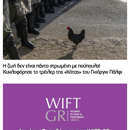
Η ζωή δεν είναι πάντα στρωμένη με πούπουλα!
Κυκλοφόρησε το τρέιλερ της «Κότας» του Γκιόργκι Πάλφι