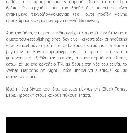
πολύ και τα χρησιμοποιούσαν λαμπρά. Οπότε το ότι τώρα
βρίσκει ένα εργαλείο που τον βοηθά δεν μπορεί να είναι
αντικείμενο τεχνο(λογικο)μανίας (sic), ούτε προϊόν κοινής
προσχώρησης σε μια μοντέρνα λογική filmmaking.
Από την άλλη, να είμαστε ειλικρινείς, ο Σκορσέζε δεν ήταν ποτέ
ο μετρ του establishing shot, δεν είναι «εικαστικός» σκηνοθέτης
- ας εξαιρεθούν σημεία της φιλμογραφίας του με την αρωγή
μεγάλων διευθυντών φωτογραφίας - το φόρτε του είναι η
ψυχογραφική εξέλιξη της σκηνής, η χαρακτηρολογία. Οπότε,
έστω και με ένα εργαλείο ΤΝ, ας δούμε στη νέα του ταινία, το
«What Happens At Night», πώς μπορεί να εξελιχθεί και σε
αυτόν τον τομέα.
Ιδού κι ένα βίντεο του ίδιου με τους μάγκες της Black Forest
Labs. Προσοχή στους κακούς λύκους, Μάρτι.