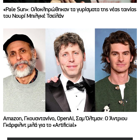
«Pale Sun»: Ολοκληρώθηκαν τα γυρίσματα της νέας ταινίας
του Νουρί Μπιλγκέ Τσεϊλάν
Amazon, Γκουαντανίνο, OpenAI, Σαμ Όλτμαν: Ο Άντριου
Γκάρφιλντ μιλά για το «Artificial»