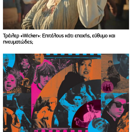
Τρέιλερ «Wicker»: Επιτέλους κάτι εποχής, εύθυμο και
πνευματώδες;