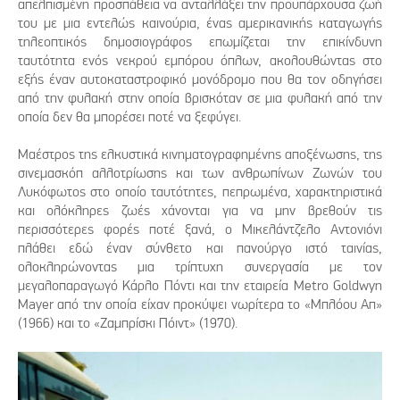
απελπισμένη προσπάθεια να ανταλλάξει την προϋπάρχουσα ζωή
του με μια εντελώς καινούρια, ένας αμερικανικής καταγωγής
τηλεοπτικός δημοσιογράφος επωμίζεται την επικίνδυνη
ταυτότητα ενός νεκρού εμπόρου όπλων, ακολουθώντας στο
εξής έναν αυτοκαταστροφικό μονόδρομο που θα τον οδηγήσει
από την φυλακή στην οποία βρισκόταν σε μια φυλακή από την
οποία δεν θα μπορέσει ποτέ να ξεφύγει.
Μαέστρος της ελκυστικά κινηματογραφημένης αποξένωσης, της
σινεμασκόπ αλλοτρίωσης και των ανθρωπίνων Ζωνών του
Λυκόφωτος στο οποίο ταυτότητες, πεπρωμένα, χαρακτηριστικά
και ολόκληρες ζωές χάνονται για να μην βρεθούν τις
περισσότερες φορές ποτέ ξανά, ο Μικελάντζελο Αντονιόνι
πλάθει εδώ έναν σύνθετο και πανούργο ιστό ταινίας,
ολοκληρώνοντας μια τρίπτυχη συνεργασία με τον
μεγαλοπαραγωγό Κάρλο Πόντι και την εταιρεία Metro Goldwyn
Mayer από την οποία είχαν προκύψει νωρίτερα το «Μπλόου Απ»
(1966) και το «Ζαμπρίσκι Πόιντ» (1970).