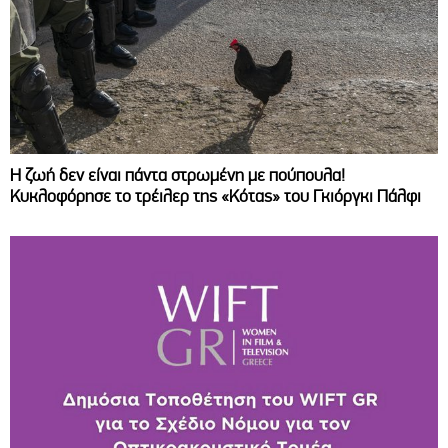
Η ζωή δεν είναι πάντα στρωμένη με πούπουλα!
Κυκλοφόρησε το τρέιλερ της «Κότας» του Γκιόργκι Πάλφι