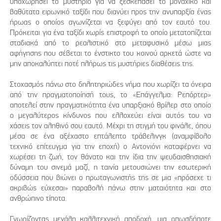
υποχωρήσει το μυστήριο για να ξεσκεπάσει το μοναχικό και
βαθύτατα ειρωνικό ταξίδι που διανύει προς την ανυπαρξία ένας
ήρωας ο οποίος αγωνίζεται να ξεφύγει από τον εαυτό του.
Πρόκειται για ένα ταξίδι χωρίς επιστροφή το οποίο μετατοπίζεται
σταδιακά από το ρεαλιστικό στο μεταφυσικό μέσω μιας
αφήγησης που σέβεται το ένστικτο του κοινού αρκετά ώστε να
μην αποκαλύπτει ποτέ πλήρως τις μυστήριες διαθέσεις της.
Στοχασμός πάνω στο δηλητηριώδες νήμα που χωρίζει τα όνειρα
από την πραγματοποίησή τους, το «Επάγγελμα: Ρεπόρτερ»
αποτελεί στην πραγματικότητα ένα υπαρξιακό θρίλερ στο οποίο
ο μεγαλύτερος κίνδυνος που ελλοχεύει είναι αυτός του να
χάσεις τον αληθινό σου εαυτό. Μέχρι τη στιγμή του φινάλε, όπου
μέσα σε ένα αξέχαστο επτάλεπτο τράβελινγκ (αναμφίβολο
τεχνικό επίτευγμα για την εποχή) ο Αντονιόνι καταφέρνει να
χωρέσει τη ζωή, τον θάνατο και την ίδια την ψευδαισθησιακή
δύναμη του σινεμά μαζί, η ταινία μετουσιώνει την εσωτερική
οδύσσεια που βιώνει ο πρωταγωνιστής της σε μια «πρόσεχε τι
ακριβώς εύχεσαι» παραβολή πάνω στην ματαιότητα και στο
ανθρώπινο τίποτα.
Γνωρίζοντας μεγάλη καλλιτεχνική αποδοχή, μια οπωσδήποτε