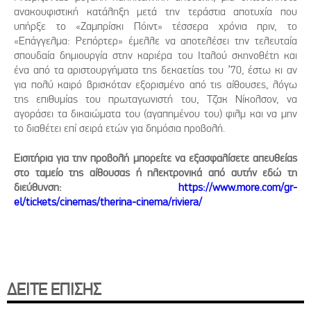
ανακουφιστική κατάληξη μετά την τεράστια αποτυχία που
υπήρξε το «Ζαμπρίσκι Πόιντ» τέσσερα χρόνια πριν, το
«Επάγγελμα: Ρεπόρτερ» έμελλε να αποτελέσει την τελευταία
σπουδαία δημιουργία στην καριέρα του Ιταλού σκηνοθέτη και
ένα από τα αριστουργήματα της δεκαετίας του ’70, έστω κι αν
για πολύ καιρό βρισκόταν εξορισμένο από τις αίθουσες, λόγω
της επιθυμίας του πρωταγωνιστή του, Τζακ Νίκολσον, να
αγοράσει τα δικαιώματα του (αγαπημένου του) φιλμ και να μην
το διαθέτει επί σειρά ετών για δημόσια προβολή.
Εισιτήρια για την προβολή μπορείτε να εξασφαλίσετε απευθείας
στο ταμείο της αίθουσας ή ηλεκτρονικά από αυτήν εδώ τη
διεύθυνση:
https://www.more.com/gr-
el/tickets/cinemas/therina-cinema/riviera/
ΔΕΙΤΕ ΕΠΙΣΗΣ