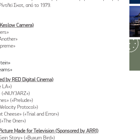
Ρίντλεϊ Σκοτ, από το 1979.
y Keslow Camera)
ers»
Another»
upreme»
tein»
reams»
red by RED Digital Cinema)
e LA»)
l» («NUY3ARZ»)
nes» («Prelude»)
Velocity Protocol»)
 Cheese» («Trial and Error»)
(«The Oner»)
Picture Made for Television (Sponsored by ARRI)
Gein Story» («Buxum Bird»)