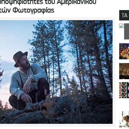
υποψηφιότητες του Αμερικανικού
ντών Φωτογραφίας
ΤΑ