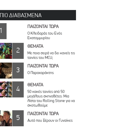
 ΠΙΟ ΔΙΑΒΑΣΜΕΝΑ
ΠΑΙΖΟΝΤΑΙ ΤΩΡΑ
1
Ο Κλειδαράς του Ενός
Εκατομμυρίου
ΘΕΜΑΤΑ
2
Με ποια σειρά να δει κανείς τις
ταινίες του MCU;
ΠΑΙΖΟΝΤΑΙ ΤΩΡΑ
3
Ο Παραχαράκτης
ΘΕΜΑΤΑ
4
50 κακές ταινίες από 50
μεγάλους σκηνοθέτες: Μια
λίστα του Rolling Stone για να
σκοτωθούμε
ΠΑΙΖΟΝΤΑΙ ΤΩΡΑ
5
Αυτό που Ξέρουν οι Γυναίκες