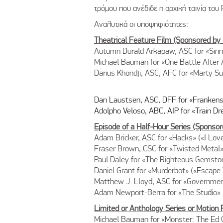
τρόμου που ανέδιδε η αρχική ταινία του 
Αναλυτικά οι υποψηφιότητες:
Theatrical Feature Film (Sponsored b
Autumn Durald Arkapaw, ASC for «Sinn
Michael Bauman for «One Battle After 
Darius Khondji, ASC, AFC for «Marty S
Dan Laustsen, ASC, DFF for «Frankens
Adolpho Veloso, ABC, AIP for «Train D
Episode of a Half-Hour Series (Sponso
Adam Bricker, ASC for «Hacks» («I Lov
Fraser Brown, CSC for «Twisted Meta
Paul Daley for «The Righteous Gemsto
Daniel Grant for «Murderbot» («Escape 
Matthew J. Lloyd, ASC for «Government
Adam Newport-Berra for «The Studio» 
Limited or Anthology Series or Motion 
Michael Bauman for «Monster: The Ed 