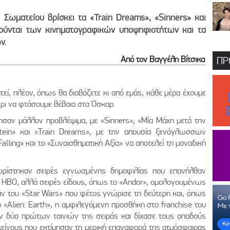
Σωματείου βρίσκει τα «Train Dreams», «Sinners» και
ούνται των κινηματογραφικών υποψηφιοτήτων και τα
ν.
Από τον Βαγγέλη Βίτσικα
ΠΡ
ί, πλέον, όπως θα διαβάζετε κι από εμάς, κάθε μέρα έχουμε
ρι να φτάσουμε βέβαια στα Όσκαρ.
ησαν μάλλον προβλέψιμα, με «Sinners», «Μία Μάχη μετά την
tein» και «Train Dreams», με την απουσία ξενόγλωσσων
Falling» και το «Συναισθηματική Αξία» να αποτελεί τη μοναδική
ωρίστηκαν σειρές εγνωσμένης δημοφιλίας που επανήλθαν
 HBO, αλλά σειρές είδους, όπως το «Andor», ομολογουμένως
αν του «Star Wars» που φέτος γνώρισε τη δεύτερη και, όπως
ο «Alien: Earth», η αμφιλεγόμενη προσθήκη στο franchise του
ων δύο πρώτων ταινιών της σειράς και δίχασε τους οπαδούς
κείνους που εκτίμησαν τη μερική επαναφορά της ατμόσφαιρας