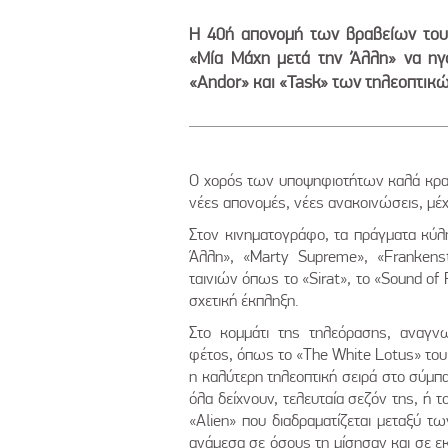
Η 40ή απονομή των βραβείων του 
«Μία Μάχη μετά την Άλλη» να ηγ
«Andor» και «Task» των τηλεοπτικώ
Ο χορός των υποψηφιοτήτων καλά κρατε
νέες απονομές, νέες ανακοινώσεις, μέχ
Στον κινηματογράφο, τα πράγματα κύλ
Άλλη», «Marty Supreme», «Frankens
ταινιών όπως το «Sirat», το «Sound of 
σχετική έκπληξη.
Στο κομμάτι της τηλεόρασης, αναγν
φέτος, όπως το «The White Lotus» του
η καλύτερη τηλεοπτική σειρά στο σύμπ
όλα δείχνουν, τελευταία σεζόν της, ή τ
«Alien» που διαδραματίζεται μεταξύ τ
ανάμεσα σε όσους τη μίσησαν και σε ε