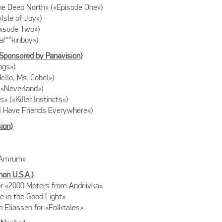
he Deep North» («Episode One»)
Isle of Joy»)
pisode Two»)
taf**kinboy»)
(Sponsored by Panavision)
ngs»)
ello, Ms. Cobel»)
(«Neverland»)
 («Killer Instincts»)
I Have Friends Everywhere»)
ion)
 «Amrum»
on U.S.A.)
r «2000 Meters from Andriivka»
 in the Good Light»
 Eliassen for «Folktales»