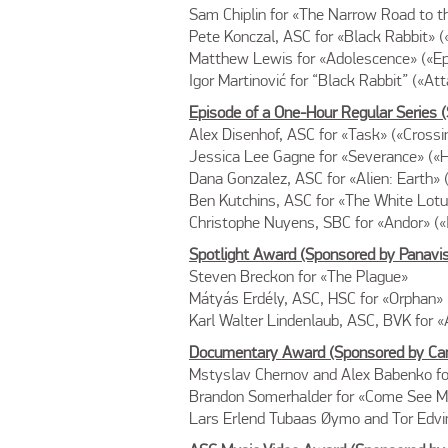
Sam Chiplin for «The Narrow Road to t
Pete Konczal, ASC for «Black Rabbit» («
Matthew Lewis for «Adolescence» («E
Igor Martinović for “Black Rabbit” («At
Episode of a One-Hour Regular Series 
Alex Disenhof, ASC for «Task» («Crossi
Jessica Lee Gagne for «Severance» («H
Dana Gonzalez, ASC for «Alien: Earth» 
Ben Kutchins, ASC for «The White Lotus»
Christophe Nuyens, SBC for «Andor» («
Spotlight Award (Sponsored by Panavis
Steven Breckon for «The Plague»
Mátyás Erdély, ASC, HSC for «Orphan»
Karl Walter Lindenlaub, ASC, BVK for
Documentary Award (Sponsored by Can
Mstyslav Chernov and Alex Babenko fo
Brandon Somerhalder for «Come See Me
Lars Erlend Tubaas Øymo and Tor Edvin