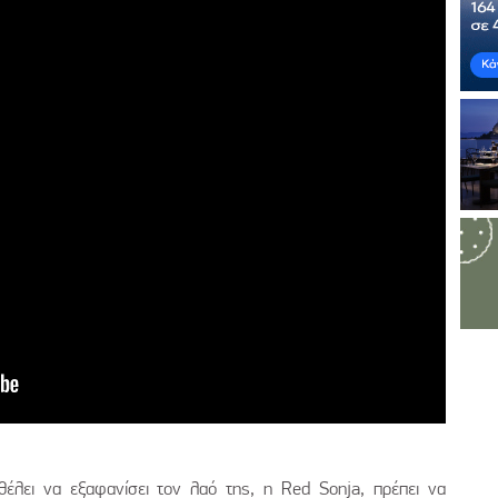
λει να εξαφανίσει τον λαό της, η Red Sonja, πρέπει να