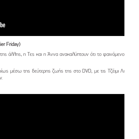
ier
Friday)
της άλλης, η Τες και η Άννα ανακαλύπτουν ότι το φαινόμενο
ρίως μέσω της δεύτερης ζωής της στο DVD, με τις Τζέιμι Λι
ν.