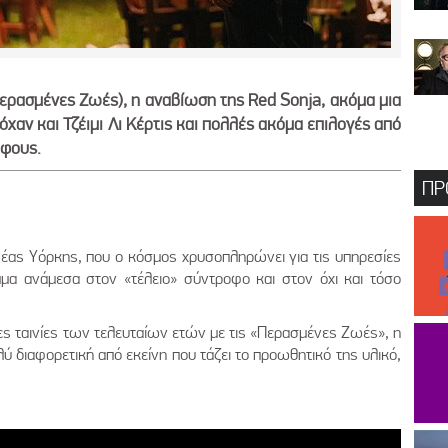
Περασμένες Ζωές), η αναβίωση της Red Sonja, ακόμα μια
χαν και Τζέιμι Λι Κέρτις και πολλές ακόμα επιλογές από
άφους.
ΠΡ
έας Υόρκης, που ο κόσμος χρυσοπληρώνει για τις υπηρεσίες
ημμα ανάμεσα στον «τέλειο» σύντροφο και στον όχι και τόσο
ες ταινίες των τελευταίων ετών με τις «Περασμένες Ζωές», η
ολύ διαφορετική από εκείνη που τάζει το προωθητικό της υλικό,