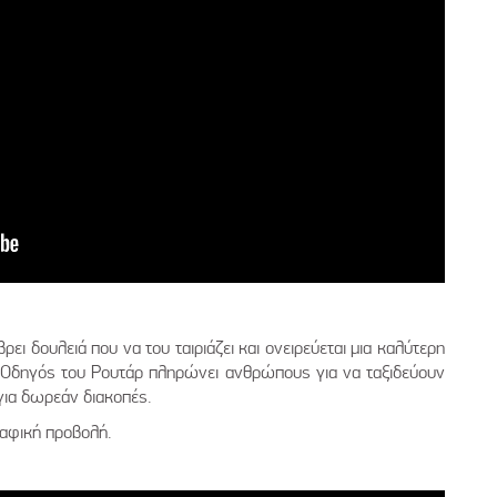
ρει δουλειά που να του ταιριάζει και ονειρεύεται μια καλύτερη
ς Οδηγός του Ρουτάρ πληρώνει ανθρώπους για να ταξιδεύουν
 για δωρεάν διακοπές.
ραφική προβολή.