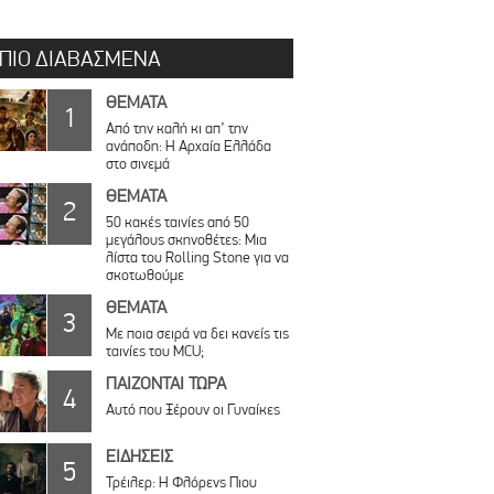
 ΠΙΟ ΔΙΑΒΑΣΜΕΝΑ
ΘΕΜΑΤΑ
1
Από την καλή κι απ’ την
ανάποδη: Η Αρχαία Ελλάδα
στο σινεμά
ΘΕΜΑΤΑ
2
50 κακές ταινίες από 50
μεγάλους σκηνοθέτες: Μια
λίστα του Rolling Stone για να
σκοτωθούμε
ΘΕΜΑΤΑ
3
Με ποια σειρά να δει κανείς τις
ταινίες του MCU;
ΠΑΙΖΟΝΤΑΙ ΤΩΡΑ
4
Αυτό που Ξέρουν οι Γυναίκες
ΕΙΔΗΣΕΙΣ
5
Τρέιλερ: Η Φλόρενς Πιου