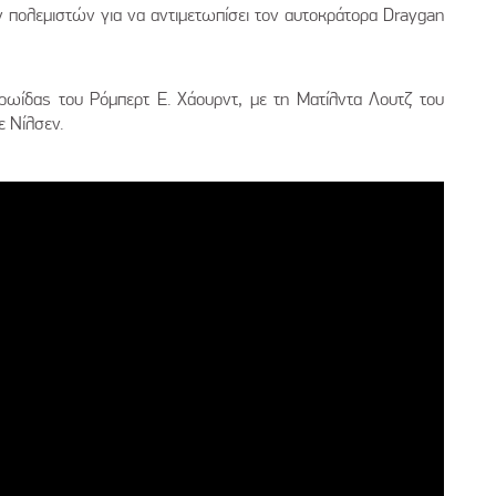
 πολεμιστών για να αντιμετωπίσει τον αυτοκράτορα Draygan
ρωίδας του Ρόμπερτ Ε. Χάουρντ, με τη Ματίλντα Λουτζ του
ε Νίλσεν.