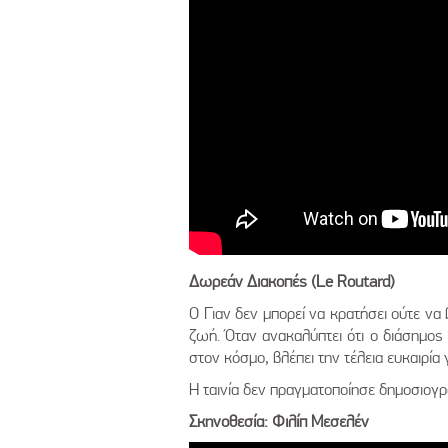
Δωρεάν Διακοπές (
Le Routard)
Ο Γιαν δεν μπορεί να κρατήσει ούτε να β
ζωή. Όταν ανακαλύπτει ότι ο διάσημο
στον κόσμο, βλέπει την τέλεια ευκαιρία
Η ταινία δεν πραγματοποίησε δημοσιογ
Σκηνοθεσία: Φιλίπ Μεσελέν