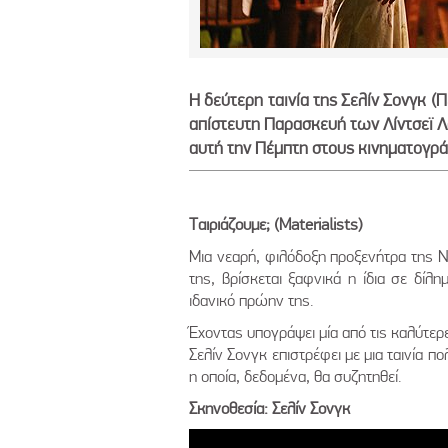
Η δεύτερη ταινία της Σελίν Σονγκ (
απίστευτη Παρασκευή των Λίντσεϊ Λό
αυτή την Πέμπτη στους κινηματογρ
Tαιριάζουμε; (
Materialists)
Μια νεαρή, φιλόδοξη προξενήτρα της Ν
της, βρίσκεται ξαφνικά η ίδια σε δίλ
ιδανικό πρώην της.
Έχοντας υπογράψει μία από τις καλύτερ
Σελίν Σονγκ επιστρέφει με μια ταινία π
η οποία, δεδομένα, θα συζητηθεί.
Σκηνοθεσία: Σελίν Σονγκ