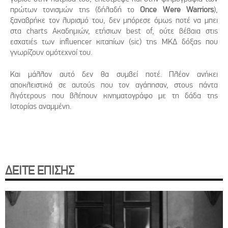
πρώτων τονισμών της (δήλαδή το
Once Were Warriors
),
ξαναβρήκε τον λυρισμό του, δεν μπόρεσε όμως ποτέ να μπει
στα charts Ακαδημιών, ετήσιων best of, ούτε βέβαια στις
εσχατιές των influencer κιταπίων (sic) της ΜΚΔ δόξας που
γνωρίζουν ομότεχνοί του.
Και μάλλον αυτό δεν θα συμβεί ποτέ. Πλέον ανήκει
αποκλειστικά σε αυτούς που τον αγάπησαν, στους πάντα
λιγότερους που βλέπουν κινηματογράφο με τη δάδα της
Ιστορίας αναμμένη.
ΔΕΙΤΕ ΕΠΙΣΗΣ