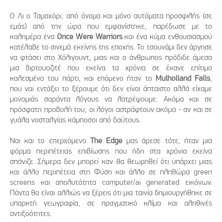
Ο Λι ο Ταμαχόρι, από όνομα και μόνο αυτόματα προσφιλής (σε
εμάς) από την ώρα που εμφανίστηκε, παρέδωσε με το
καλημέρα ένα
Once Were Warriors
και ένα κύμα ενθουσιασμού
κατέλαβε το σινεμά εκείνης της εποχής. Το τσουνάμι δεν άργησε
να φτάσει στο Χόλιγουντ, μιας και ο άνθρωπος πρόδιδε άμεσα
μια βιρτουοζιτέ που εκείνα τα χρόνια σε έκανε επίτιμο
καλεσμένο του πάρτι, και επόμενο ήταν το
Mulholland Falls
,
που ναι εντάξει το ξέρουμε ότι δεν είναι άπταιστο αλλά είχαμε
μονομιάς σαράντα λόγους να λατρέψουμε. Ακόμα και σε
πρόσφατη προβολή του, οι λόγοι αστράφτουν ακόμα - αν και σε
γυάλα νοσταλγίας κάμποσοι από δαύτους.
Ναι και το επερχόμενο
The Edge
μας άρεσε τότε, ήταν μια
φόρμα περιπέτειας επιβίωσης που ήδη στα χρόνια εκείνα
σπάνιζε. Σήμερα δεν μπορεί καν θα θεωρηθεί ότι υπάρχει μιας
και άλλο περιπέτεια στη Φύση και άλλο σε πληθώρα green
screens και απολυτότητα computer/ai generated εικόνων.
Πάντα θα είναι αλλιώς να ξέρεις ότι μια ταινία δημιουργήθηκε σε
υπαρκτή γεωγραφία, σε πραγματικό κλίμα και αληθινές
αντιξοότητες.