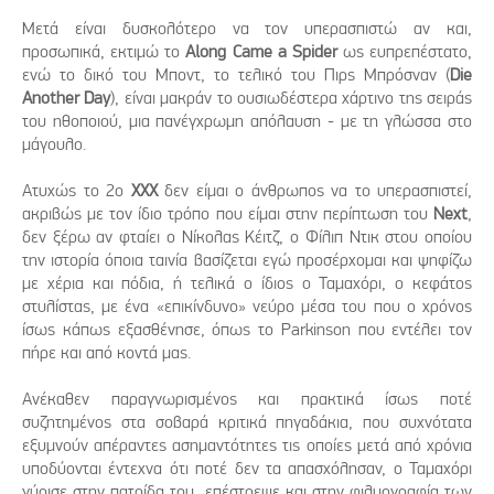
Μετά είναι δυσκολότερο να τον υπερασπιστώ αν και,
προσωπικά, εκτιμώ το
Along Came a Spider
ως ευπρεπέστατο,
ενώ το δικό του Μποντ, το τελικό του Πιρς Μπρόσναν (
Die
Another Day
), είναι μακράν το ουσιωδέστερα χάρτινο της σειράς
του ηθοποιού, μια πανέγχρωμη απόλαυση - με τη γλώσσα στο
μάγουλο.
Ατυχώς το 2ο
XXX
δεν είμαι ο άνθρωπος να το υπερασπιστεί,
ακριβώς με τον ίδιο τρόπο που είμαι στην περίπτωση του
Next
,
δεν ξέρω αν φταίει ο Νίκολας Κέιτζ, ο Φίλιπ Ντικ στου οποίου
την ιστορία όποια ταινία βασίζεται εγώ προσέρχομαι και ψηφίζω
με χέρια και πόδια, ή τελικά ο ίδιος ο Ταμαχόρι, ο κεφάτος
στυλίστας, με ένα «επικίνδυνο» νεύρο μέσα του που ο χρόνος
ίσως κάπως εξασθένησε, όπως το Parkinson που εντέλει τον
πήρε και από κοντά μας.
Ανέκαθεν παραγνωρισμένος και πρακτικά ίσως ποτέ
συζητημένος στα σοβαρά κριτικά πηγαδάκια, που συχνότατα
εξυμνούν απέραντες ασημαντότητες τις οποίες μετά από χρόνια
υποδύονται έντεχνα ότι ποτέ δεν τα απασχόλησαν, ο Ταμαχόρι
γύρισε στην πατρίδα του, επέστρεψε και στην φιλμογραφία των