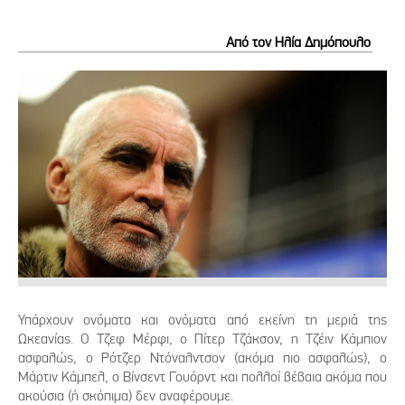
Από τον Ηλία Δημόπουλο
Υπάρχουν ονόματα και ονόματα από εκείνη τη μεριά της
Ωκεανίας. Ο Τζεφ Μέρφι, ο Πίτερ Τζάκσον, η Τζέιν Κάμπιον
ασφαλώς, ο Ρότζερ Ντόναλντσον (ακόμα πιο ασφαλώς), o
Μάρτιν Κάμπελ, ο Βίνσεντ Γουόρντ και πολλοί βέβαια ακόμα που
ακούσια (ή σκόπιμα) δεν αναφέρουμε.