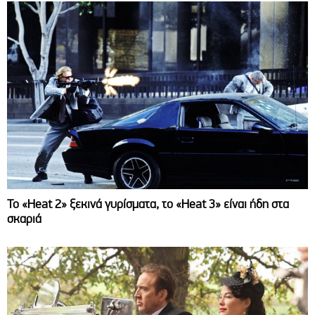
Το «Heat 2» ξεκινά γυρίσματα, το «Heat 3» είναι ήδη στα
σκαριά