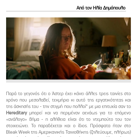
Από τον Ηλία Δημόπουλο
Παρά το γεγονός ότι ο Άστερ έχει κάνει άλλες τρεις ταινίες στο
χρόνο που μεσολαβεί, τεκμήριο κι αυτό της εργατικότητας και
της άσκησής του - την στιγμή που πολλοί* με μια επιτυχία σαν το
Hereditary
μπορεί και να περιμέναν αενάως για το επόμενο
«ανάλογο» βήμα - η αλήθεια είναι ότι το ντεμπούτο του τον
στοιχειώνει. Το παραδέχεται και ο ίδιος. Πρόσφατα ήταν στο
Bleak Week της Αμερικανικής Ταινιοθήκης (ζηλεύουμε, πλήρως)