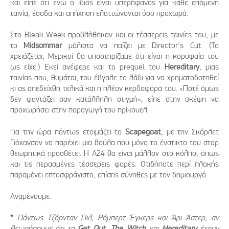
και είπε ότι ενώ ο ίδιος είναι υπερήφανος για κάθε επόμενη
ταινία, έσοδα και απήχηση ελαττώνονται όσο προχωρά.
Στο Bleak Week προβλήθηκαν και οι τέσσερεις ταινίες του, με
το
Midsommar
μάλιστα να παίζει με Director's Cut. (Το
χρειάζεται; Μερικοί θα υποστηρίζαμε ότι είναι η κορυφαία του
ως είχε.) Εκεί ανέφερε και το prequel του
Hereditary
, μιας
ταινίας που, θυμάται, του έβγαλε το λάδι για να χρηματοδοτηθεί
κι ας απεδείχθη τελικά και η πλέον κερδοφόρα του. «Ποτέ όμως
δεν φαντάζει σαν κατάλληλη στιγμή», είπε στην σκέψη να
προχωρήσει στην παραγωγή του πρίκουελ.
Για την ώρα πάντως ετοιμάζει το
Scapegoat
, με την Σκάρλετ
Γιόχανσον να παρέχει μια βούλα που μόνο το ένστικτο του σταρ
θεωρητικά προσθέτει. Η Α24 θα είναι μάλλον στο κόλπο, όπως
και τις περασμένες τέσσερεις φορές. Οτιδήποτε περί πλοκής
παραμένει επτασφράγιστο, επίσης σύνηθες με τον δημιουργό.
Αναμένουμε.
*
Πάντως Τζόρνταν Πιλ, Ρόμπερτ Έγκερς και Άρι Άστερ, αν
θεωρήσουμε ότι τα
Get Out
,
The Witch
και
Hereditary
έχουν