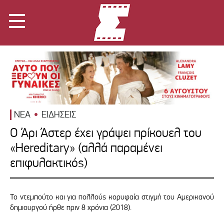
ΝΕΑ
ΕΙΔΗΣΕΙΣ
Ο Άρι Άστερ έχει γράψει πρίκουελ του
«Hereditary» (αλλά παραμένει
επιφυλακτικός)
Το ντεμπούτο και για πολλούς κορυφαία στιγμή του Αμερικανού
δημιουργού ήρθε πριν 8 χρόνια (2018).