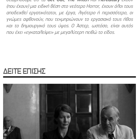
(που έχουν) μια ειδική θέση στο νεότερο Horror, έχουν όλοι τους
αποδειχθεί εργατικότατοι, με έργα, λιγότερο ή περισσότερο, οι
γνώμες αφθονούν, που τεκμηριώνουν το εργασιακό τους ήθος
και το δημιουργικό τους ύψος. Ο Άστερ, ωστόσο, είναι αυτός
που έχει «εγκαταλείψει» με μεγαλύτερη πειθώ το είδος.
ΔΕΙΤΕ ΕΠΙΣΗΣ