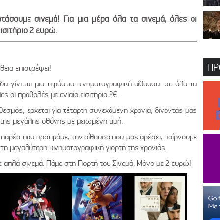
άσουμε σινεμά! Για μια μέρα όλα τα σινεμά, όλες οι
εισιτήριο 2 ευρώ.
ΠΡ
εια επιστρέφει!
α γίνεται μια τεράστια κινηματογραφική αίθουσα: σε όλα τα
ες οι προβολές με ενιαίο εισιτήριο 2€.
ε θεσμός, έρχεται για τέταρτη συνεχόμενη χρονιά, δίνοντάς μας
 της μεγάλης οθόνης με μειωμένη τιμή.
 παρέα που προτιμάμε, την αίθουσα που μας αρέσει, παίρνουμε
στη μεγαλύτερη κινηματογραφική γιορτή της χρονιάς.
ε απλά σινεμά. Πάμε στη Γιορτή του Σινεμά. Μόνο με 2 ευρώ!