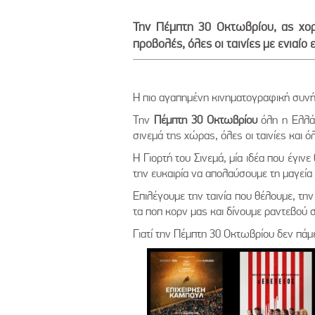
Την Πέμπτη 30 Οκτωβρίου, ας χορτ
προβολές, όλες οι ταινίες με ενιαίο 
Η πιο αγαπημένη κινηματογραφική συνήθ
Την
Πέμπτη 30 Οκτωβρίου
όλη η Ελλάδ
σινεμά της χώρας, όλες οι ταινίες και όλ
Η Γιορτή του Σινεμά, μία ιδέα που έγιν
την ευκαιρία να απολαύσουμε τη μαγεία
Επιλέγουμε την ταινία που θέλουμε, την
τα ποπ κορν μας και δίνουμε ραντεβού 
Γιατί την Πέμπτη 30 Οκτωβρίου δεν πάμ