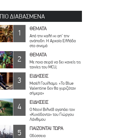
 ΠΙΟ ΔΙΑΒΑΣΜΕΝΑ
ΘΕΜΑΤΑ
1
Από την καλή κι απ’ την
ανάποδη: Η Αρχαία Ελλάδα
στο σινεμά
ΘΕΜΑΤΑ
2
Με ποια σειρά να δει κανείς τις
ταινίες του MCU;
ΕΙΔΗΣΕΙΣ
3
Μισέλ Γουίλιαμς: «Το Blue
Valentine δεν θα γυριζόταν
σήμερα»
ΕΙΔΗΣΕΙΣ
4
Ο Ντενί Βιλνέβ αγαπάει τον
«Κυνόδοντα» του Γιώργου
Λάνθιμου
ΠΑΙΖΟΝΤΑΙ ΤΩΡΑ
5
Οδύσσεια