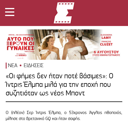
ΝΕΑ
ΕΙΔΗΣΕΙΣ
«Οι φήμες δεν ήταν ποτέ βάσιμες»: Ο
Ίντρις Έλμπα μιλά για την εποχή που
συζητιόταν ως νέος Μποντ
O (πλέον) Σερ Ίντρις Έλμπα, ο 53χρονος Άγγλος ηθοποιός,
μίλησε στο βρετανικό GQ και ήταν σαφής.