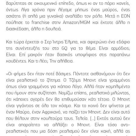
βαρύτητας σε οικουμενικό επίπεδο, όπως κι αν το πάρει κανείς,
όντως λίγα χρόνια πριν λέγαμε μήπως ένας μαύρος, ένας
ασιάτης (ή απλά μια γυναίκα) αναλάβει τον ρόλο. Μετά η ΕΟΝ
πούλησε το franchise στην Amazon/MGM και έκτοτε άλλο η
διασκέδαση, άλλο η δουλειά.
Και τώρα έρχεται ο Σερ Ίντρις Έλμπα, και αφιερώνει ένα εδάφιο
της συνέντευξής του στο GQ για το θέμα. Είναι αρμόδιος;
Είναι. Επί μακρόν ήταν βασικός υποψήφιος στις παραπάνω
κουβέντες. Και τι λέει; Την αλήθεια.
«Οι φήμες δεν ήταν ποτέ βάσιμες. Πάντοτε αισθανόμουν ότι δεν
είναι ρεαλιστικό το ζήτημα. Ο Τζέιμς Μποντ είναι γραμμένος
όπως είναι γραμμένος για κάποιο λόγο. Αλλά ήταν κομπλιμέντο
που ήμουν στην συζήτηση. Νομίζω επίσης, ρεαλιστικά μιλώντας,
ότι κάποιες αγορές δεν θα επιθυμούσαν κάτι τέτοιο. Ο Μποντ
είναι γιγάντιος σε όλο τον κόσμο. Και το κοινό δεν ψήνεται με
έναν Μαύρο, έναν Αφρικανό, να παίζει τον Μποντ. Δεν είναι αυτό
που θέλουν στην κουλτούρα τους. Τελεία. [...] Εκτός αυτού δεν
είναι απαραίτητο να αλλάξει ο Μποντ. Είναι τόσο αντι-
ρεαλιστικός που μια δόση ρεαλισμού δεν είναι κακή, αλλά ας