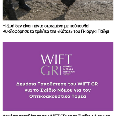
Η ζωή δεν είναι πάντα στρωμένη με πούπουλα!
Κυκλοφόρησε το τρέιλερ της «Κότας» του Γκιόργκι Πάλφι