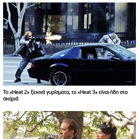
Το «Heat 2» ξεκινά γυρίσματα, το «Heat 3» είναι ήδη στα
σκαριά