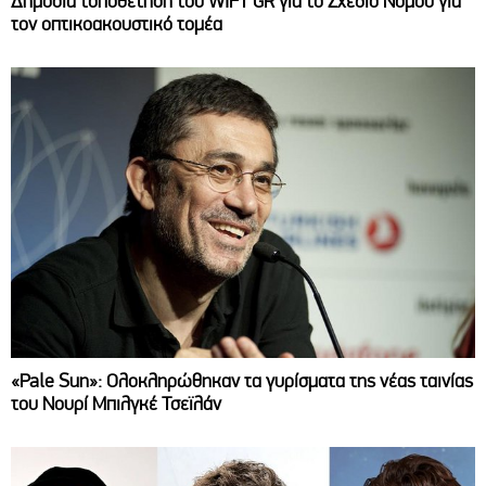
Δημόσια τοποθέτηση του WIFT GR για το Σχέδιο Νόμου για
τον οπτικοακουστικό τομέα
«Pale Sun»: Ολοκληρώθηκαν τα γυρίσματα της νέας ταινίας
του Νουρί Μπιλγκέ Τσεϊλάν