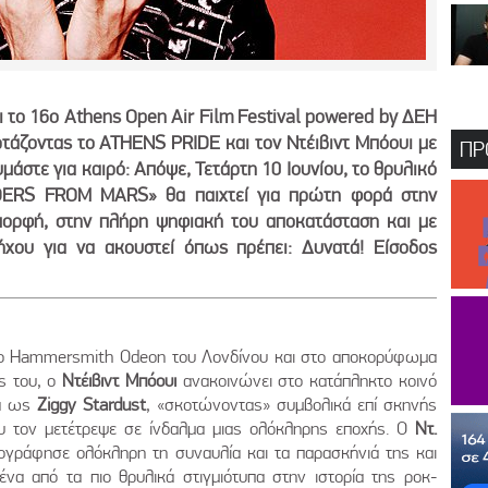
ι το 16ο Athens Open Air Film Festival powered by ΔΕΗ
ορτάζοντας το ATHENS PRIDE και τον Ντέιβιντ Μπόουι με
ΠΡ
άστε για καιρό: Απόψε, Τετάρτη 10 Ιουνίου, το θρυλικό
ERS FROM MARS» θα παιχτεί για πρώτη φορά στην
ορφή, στην πλήρη ψηφιακή του αποκατάσταση και με
ήχου για να ακουστεί όπως πρέπει: Δυνατά! Είσοδος
εστο Hammersmith Odeon του Λονδίνου και στο αποκορύφωμα
ες του, ο
Ντέιβιντ Μπόουι
ανακοινώνει στο κατάπληκτο κοινό
ρά ως
Ziggy Stardust
, «σκοτώνοντας» συμβολικά επί σκηνής
υ τον μετέτρεψε σε ίνδαλμα μιας ολόκληρης εποχής. Ο
Ντ.
τογράφησε ολόκληρη τη συναυλία και τα παρασκήνιά της και
να από τα πιο θρυλικά στιγμιότυπα στην ιστορία της ροκ-