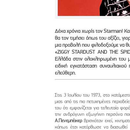
Δέκα χρόνια χωρίς τον Starman! Κα
θα τον τιμήσει όπως του αξίζει, γι
μια προβολή που φιλοδοξούμε να θυμ
«ZIGGY STARDUST AND THE SPID
Ελλάδα στην ολοκληρωμένη του μ
ειδική εγκατάσταση συναυλιακού 
ελεύθερη.
Στις 3 Ιουλίου του 1973, στο κατάμ
μιας από τις πιο πετυχημένες περιοδεί
του ότι εμφανίζεται για τελευταία φο
την ανδρόγυνη εξωγήινη περσόνα πο
Α.Πενεμπέικερ
βρισκόταν εκεί, κινημα
κάπως έτσι κατόρθωσε να διασωθεί έ