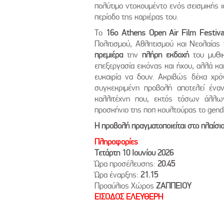
πολύτιμο ντοκουμέντο ενός σεισμικής 
περίοδο της καριέρας του.
Το
16o Athens Open Air Film Festiv
Πολιτισμού, Αθλητισμού και Νεολαία
πρεμιέρα
την
πλήρη εκδοχή
του μυθι
επεξεργασία εικόνας και ήχου, αλλά κα
ευκαιρία να δουν. Ακριβώς δέκα χρόν
συγκεκριμένη προβολή αποτελεί ένα
καλλιτέχνη που, εκτός τόσων άλλω
προσκήνιο της ποπ κουλτούρας το gender 
Η προβολή πραγματοποιείται στο πλαίσ
Πληροφορίες
Τετάρτη 10 Ιουνίου 2026
Ώρα προσέλευσης:
20.45
Ώρα έναρξης:
21.15
Προαύλιος Χώρος
ΖΑΠΠΕΙΟΥ
ΕΙΣΟΔΟΣ ΕΛΕΥΘΕΡΗ