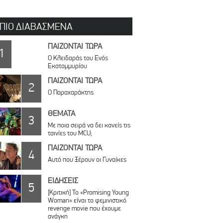
 ΠΙΟ ΔΙΑΒΑΣΜΕΝΑ
ΠΑΙΖΟΝΤΑΙ ΤΩΡΑ
1
Ο Κλειδαράς του Ενός
Εκατομμυρίου
ΠΑΙΖΟΝΤΑΙ ΤΩΡΑ
2
Ο Παραχαράκτης
ΘΕΜΑΤΑ
3
Με ποια σειρά να δει κανείς τις
ταινίες του MCU;
ΠΑΙΖΟΝΤΑΙ ΤΩΡΑ
4
Αυτό που Ξέρουν οι Γυναίκες
ΕΙΔΗΣΕΙΣ
5
[Κριτική] Το «Promising Young
Woman» είναι το φεμινιστικό
revenge movie που έχουμε
ανάγκη