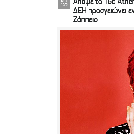
Απόψε το 16ο Athen
9:11
10/6
ΔΕΗ προσγειώνει ε
Ζάππειο