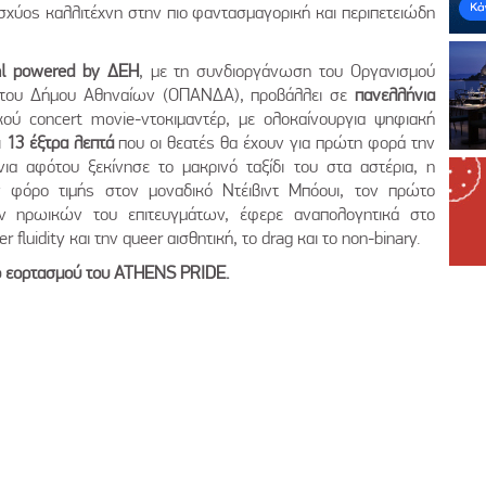
ισχύος καλλιτέχνη στην πιο φαντασμαγορική και περιπετειώδη
al powered by ΔΕΗ
, με τη συνδιοργάνωση του Οργανισμού
ς του Δήμου Αθηναίων (ΟΠΑΝΔΑ), προβάλλει σε
πανελλήνια
κού concert movie-ντοκιμαντέρ, με ολοκαίνουργια ψηφιακή
ι
13 έξτρα λεπτά
που οι θεατές θα έχουν για πρώτη φορά την
ια αφότου ξεκίνησε το μακρινό ταξίδι του στα αστέρια, η
ν φόρο τιμής στον μοναδικό Ντέιβιντ Μπόουι, τον πρώτο
ν ηρωικών του επιτευγμάτων, έφερε αναπολογητικά στο
fluidity και την queer αισθητική, το drag και το non-binary.
ιο εορτασμού του ATHENS PRIDE.