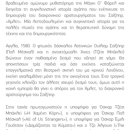
βραβευμένο ομώνυμο μυθιστόρημα της Μάγκι Ο’ Φάρελ και
διηγείται τη συγκλονιστική ιστορία αγάπης που ενέπνευσε τη
δημιουργία του διαχρονικού αριστουργήματος του Σαίξπηρ,
«Άμλετ». Μία λεπτοδουλεμένη και συγκινητική ιστορία για τις
πολλές πτυχές της αγάπης και τη θεραπευτική δύναμη της
τέχνης και της δημιουργικότητας.
Αγγλία, 1580. Ο φτωχός δάσκαλος λατινικών Ουίλιαμ Σαίξπηρ
(Πολ Μέσκαλ) και η ανοιχτόμυαλη Άνιες (Τζέσι Μπάκλεϊ)
βιώνουν έναν παθιασμένο δεσμό που οδηγεί σε γάμο. Θα
αποκτήσουν τρία παιδιά και όσο εκείνος καταξιώνεται
επαγγελματικά στη θεατρική σκηνή του μα κρινού Λονδίνου,
εκείνη αναλαμβάνει μόνη της την οικογένεια τους. Ένα τραγικό
γεγονός κλονίζει τον άλλοτε ισχυρό δεσμό τους, όμως αυτή η
κοινή εμπειρία θα γίνει ο σπόρος για τον Άμλετ, το διαχρονικό
αριστούργημα του Σαίξπηρ.
Στην ταινία πρωταγωνιστούν η υποψήφια για Όσκαρ Τζέσι
Μπάκλεϊ («Η Χαμένη Κόρη»), ο υποψήφιος για Όσκαρ Πολ
Μέσκαλ («All of Us Strangers»), η υποψήφια για Όσκαρ Έμιλι
Γουάτσον («Δαμάζοντας τα Κύματα») και ο Τζο Άλγουιν («The