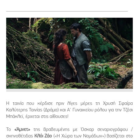
Η ταινία που κέρδισε πριν λίγες μέρες τη Χρυσή Σφαίρα
Καλύτερης Ταινίας (Δράμα) και Α' Γυναικείου ρόλου για την Τζέσι
Μπάκλεϊ, έρχεται στις αίθουσες!
Το
«Άμνετ»
της βραβευμένης με Όσκαρ σεναριογράφου /
σκηνοθέτιδας
Κλόι Ζάο
(«Η Χώρα των Νομάδων») βασίζεται στο