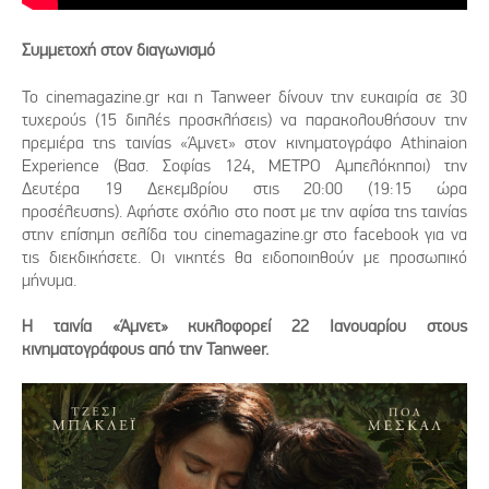
Συμμετοχή στον διαγωνισμό
Το cinemagazine.gr και η Tanweer δίνουν την ευκαιρία σε 30
τυχερούς (15 διπλές προσκλήσεις) να παρακολουθήσουν την
πρεμιέρα της ταινίας «Άμνετ» στον κινηματογράφο Athinaion
Experience (Βασ. Σοφίας 124, ΜΕΤΡΟ Αμπελόκηποι) την
Δευτέρα 19 Δεκεμβρίου στις 20:00 (19:15 ώρα
προσέλευσης). Αφήστε σχόλιο στο ποστ με την αφίσα της ταινίας
στην επίσημη σελίδα του cinemagazine.gr στο facebook για να
τις διεκδικήσετε. Οι νικητές θα ειδοποιηθούν με προσωπικό
μήνυμα.
Η ταινία «Άμνετ» κυκλοφορεί 22 Ιανουαρίου στους
κινηματογράφους από την Tanweer.