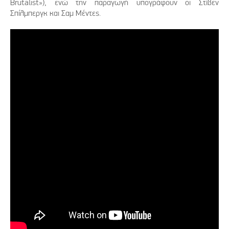
Brutalist»), ενώ την παραγωγή υπογράφουν οι Στίβεν
Σπίλμπεργκ και Σαμ Μέντες.