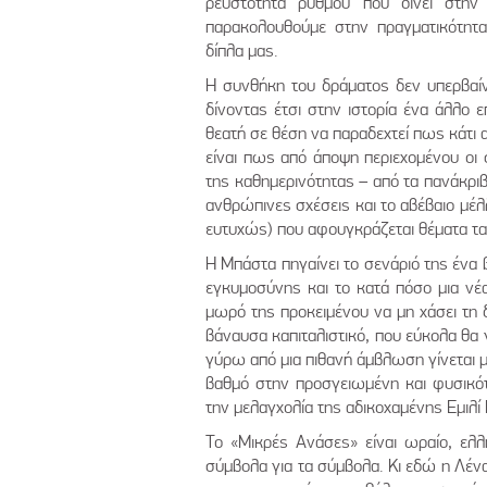
ρευστότητα ρυθμού που δίνει στην 
παρακολουθούμε στην πραγματικότητα
δίπλα μας.
Η συνθήκη του δράματος δεν υπερβαίνε
δίνοντας έτσι στην ιστορία ένα άλλο 
θεατή σε θέση να παραδεχτεί πως κάτι α
είναι πως από άποψη περιεχομένου οι 
της καθημερινότητας – από τα πανάκριβα
ανθρώπινες σχέσεις και το αβέβαιο μέλ
ευτυχώς) που αφουγκράζεται θέματα τα
Η Μπάστα πηγαίνει το σενάριό της ένα
εγκυμοσύνης και το κατά πόσο μια νέα
μωρό της προκειμένου να μη χάσει τη δ
βάναυσα καπιταλιστικό, που εύκολα θα
γύρω από μια πιθανή άμβλωση γίνεται με
βαθμό στην προσγειωμένη και φυσικότα
την μελαγχολία της αδικοχαμένης Εμιλί
Το «Μικρές Ανάσες» είναι ωραίο, ελλη
σύμβολα για τα σύμβολα. Κι εδώ η Λένα