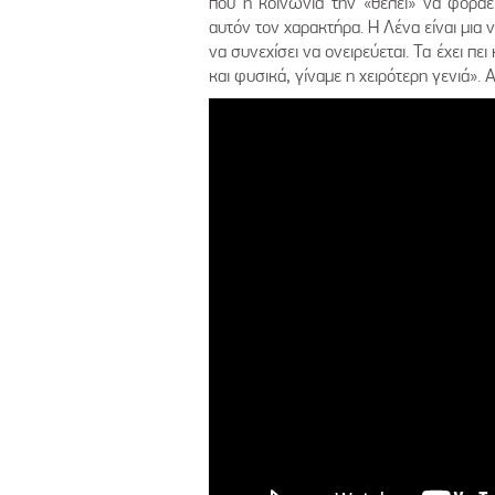
που η κοινωνία την «θέλει» να φοράει
αυτόν τον χαρακτήρα. Η Λένα είναι μια 
να συνεχίσει να ονειρεύεται. Τα έχει πε
και φυσικά, γίναμε η χειρότερη γενιά». 