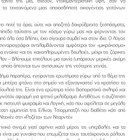
ταινία της μια, σχεδόν, ντοκιμαντερίστικη υφή, σαν να
 τα τεκταινόμενα μιας οποιασδήποτε οικογένειας γειτόνων
ι ποτέ τα όρια, ούτε και αποζητά δακρύβρεχτα ξεσπάσματα,
επίπεδο ταύτισης με τον κόσμο γύρω μας και φέρνοντας τον
πό όλα όσα βλέπει, έχει σίγουρα συμβεί και στον ίδιο. Ο λόγος
σεναριογράφοι αντιλαμβάνονται αμφότεροι τον «μικρόκοσμο»
 ενοίκια και τις κακοπληρωμένες δουλειές, μέχρι τις ζόρικες
λον – βλέπουμε επιτέλους μια ταινία (υπάρχουν μερικές ακόμη
 οποία άπτονται των ανησυχιών της νεότερης γενιάς.
 βήμα παραπέρα, εγείροντας ερωτήματα γύρω από το θέμα της
 μητέρα φτάνει στο σημείο να εξαναγκαστεί να κρατήσει το
ουλειά της. Είναι ένα ερώτημα τόσο βιοποριστικά σκληρό και
 γινόταν αφορμή για φτηνό μελόδραμα. Αντιθέτως η συζήτηση
 πιστευτή ψυχραιμία και λογική, κάτι που οφείλεται σε μεγάλο
τη ερμηνεία της Ελίνας Τσιορμπατζή που διαθέτει κάτι από
 Ντεκέν στη «Ροζέτα» των Νταρντέν.
νικό σινεμά γιατί αφήνει κατά μέρος τις υπερβολές και τα
 είναι μια γυναίκα που επωμίζεται τους ταυτόχρονους ρόλους