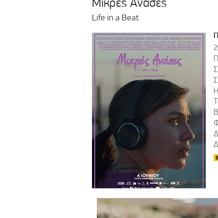
Μικρές Ανάσες
Life in a Beat
2
Π
Σ
Σ
Η
Τ
B
Φ
Δ
Δ