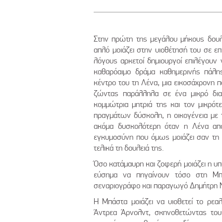
Στην πρώτη της μεγάλου μήκους δουλ
απλό μοιάζει στην υιοθέτησή του σε επ
λόγους αρκετοί δημιουργοί επιλέγουν 
καθαρόαιμο δράμα καθημερινής πάλης
κέντρο του τη Λένα, μια εικοσάχρονη π
ζώντας παράλληλα σε ένα μικρό διαμ
κομμώτρια μητριά της και τον μικρότ
πραγμάτων δύσκολη, η οικογένεια με το
ακόμα δυσκολότερη όταν η Λένα απολ
εγκυμοσύνη που όμως μοιάζει σαν τη 
τελικά τη δουλειά της.
Όσο κατάμαυρη και ζοφερή μοιάζει η υπό
εύσημα να πηγαίνουν τόσο στη Μπ
σεναριογράφο και παραγωγό Δημήτρη Νά
Η Μπάστα μοιάζει να υιοθετεί το ρε
Άντρεα Άρνολντ, σκηνοθετώντας τους