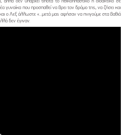
, αλλά δεν υπάρχει τίποτα το ηθικοπλαστικό ή διδακτικό σε
νέα γυναίκα που προσπαθεί να βρει τον δρόμο της, να ζήσει και
ι και ο Λεξ άλλωστε «...μετά μας αφήσαν να πνιγούμε στα βαθιά
Αλλά δεν έγιναν.