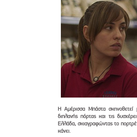
Η Αμέρισσα Μπάστα σκηνοθετεί μι
διπλανής πόρτας και τις δυσχέρε
Ελλάδα, σκιαγραφώντας το πορτρέτ
κάνει.