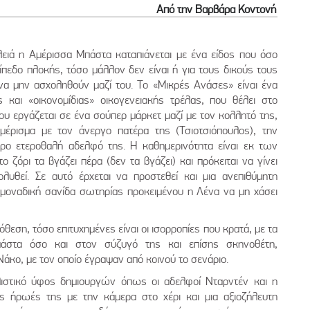
Από την Βαρβάρα Κοντονή
ειά η Αμέρισσα Μπάστα καταπιάνεται με ένα είδος που όσο
ίπεδο πλοκής, τόσο μάλλον δεν είναι ή για τους δικούς τους
να μην ασχοληθούν μαζί του. Το «Μικρές Ανάσες» είναι ένα
 και «οικονομίδιας» οικογενειακής τρέλας, που θέλει στο
ου εργάζεται σε ένα σούπερ μάρκετ μαζί με τον κολλητό της,
έρισμα με τον άνεργο πατέρα της (Τσιοτσιόπουλος), την
ερο ετεροθαλή αδελφό της. Η καθημερινότητα είναι εκ των
 ζόρι τα βγάζει πέρα (δεν τα βγάζει) και πρόκειται να γίνει
υθεί. Σε αυτό έρχεται να προστεθεί και μια ανεπιθύμητη
μοναδική σανίδα σωτηρίας προκειμένου η Λένα να μη χάσει
θεση, τόσο επιτυχημένες είναι οι ισορροπίες που κρατά, με τα
άστα όσο και στον σύζυγό της και επίσης σκηνοθέτη,
κο, με τον οποίο έγραψαν από κοινού το σενάριο.
αλιστικό ύφος δημιουργών όπως οι αδελφοί Νταρντέν και η
 ήρωές της με την κάμερα στο χέρι και μια αξιοζήλευτη