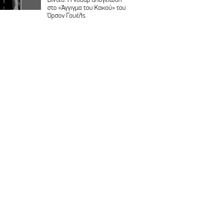
στο «Άγγιγμα του Κακού» του
Όρσον Γουέλς