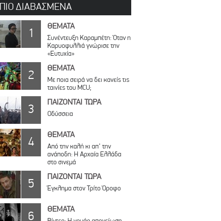
 ΠΙΟ ΔΙΑΒΑΣΜΕΝΑ
ΘΕΜΑΤΑ
1
Συνέντευξη Καραμπέτη: Όταν η
Καρυοφυλλιά γνώρισε την
«Ευτυχία»
ΘΕΜΑΤΑ
2
Με ποια σειρά να δει κανείς τις
ταινίες του MCU;
ΠΑΙΖΟΝΤΑΙ ΤΩΡΑ
3
Οδύσσεια
ΘΕΜΑΤΑ
4
Από την καλή κι απ’ την
ανάποδη: Η Αρχαία Ελλάδα
στο σινεμά
ΠΑΙΖΟΝΤΑΙ ΤΩΡΑ
5
Έγκλημα στον Τρίτο Όροφο
ΘΕΜΑΤΑ
6
Βίντεο: Η νουάρ απογείωση