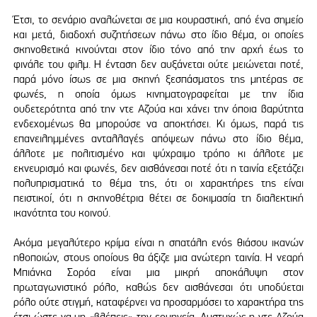
Έτσι, το σενάριο αναλώνεται σε μια κουραστική, από ένα σημείο
και μετά, διαδοχή συζητήσεων πάνω στο ίδιο θέμα, οι οποίες
σκηνοθετικά κινούνται στον ίδιο τόνο από την αρχή έως το
φινάλε του φιλμ. Η ένταση δεν αυξάνεται ούτε μειώνεται ποτέ,
παρά μόνο ίσως σε μια σκηνή ξεσπάσματος της μητέρας σε
φωνές, η οποία όμως κινηματογραφείται με την ίδια
ουδετερότητα από την ντε Αζούα και χάνει την όποια βαρύτητα
ενδεχομένως θα μπορούσε να αποκτήσει. Κι όμως, παρά τις
επανειλημμένες ανταλλαγές απόψεων πάνω στο ίδιο θέμα,
άλλοτε με πολιτισμένο και ψύχραιμο τρόπο κι άλλοτε με
εκνευρισμό και φωνές, δεν αισθάνεσαι ποτέ ότι η ταινία εξετάζει
πολυπρισματικά το θέμα της, ότι οι χαρακτήρες της είναι
πειστικοί, ότι η σκηνοθέτρια θέτει σε δοκιμασία τη διαλεκτική
ικανότητα του κοινού.
Ακόμα μεγαλύτερο κρίμα είναι η σπατάλη ενός θιάσου ικανών
ηθοποιών, στους οποίους θα άξιζε μια ανώτερη ταινία. Η νεαρή
Μπιάνκα Σορόα είναι μια μικρή αποκάλυψη στον
πρωταγωνιστικό ρόλο, καθώς δεν αισθάνεσαι ότι υποδύεται
ρόλο ούτε στιγμή, καταφέρνει να προσαρμόσει το χαρακτήρα της
έτσι ώστε να μη «βλέπεις» την ερμηνεία. Δυστυχώς η ντε Αζούα