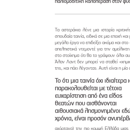
παλιομοδίτικη καλοπέραση στον φυσ
Τα αστεράκια λένε μια ιστορία κριτική
σπουδαία ταινία, ειδικά σε μια εποχή και
μεγάλα έργα να επιδείξει ακόμα και στο 
απελπιστικά ντεμοντέ για την αμείλικτη
στο στοίχημα ότι θα το γράψουν όλοι αυ
Άλαν Λαντ δεν μπορεί να σταθεί «χημι
της, και πάει λέγοντας. Αυτή είναι η μία 
Το ότι μια ταινία όχι ιδιαίτερα
παρακολουθείται με τέτοια
ευχαρίστηση από ένα είδος
θεατών που αισθάνονται
αιθουσιακά λησμονημένοι εδ
χρόνια, είναι προσόν ανυπέρ
αχόρταγα) την πιο κομψή Ελλάδα μια