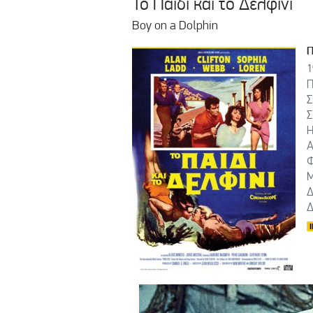
Το Παιδί και το Δελφίνι
Boy on a Dolphin
1
Π
Σ
Σ
Η
Α
Φ
Μ
Δ
Δ