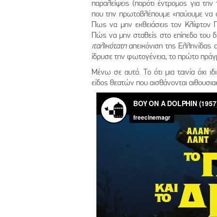
παραλείψεις (παρότι έντρομος για την 
που την πρωτοβλέπουμε «παύουμε να αν
Πως να μην εκθειάσεις τον Κλίφτον 
Πώς να μην σταθείς στο επίπεδο του δ
ιταλικότατη
απεικόνιση της Ελληνίδας 
ίδρυσε την φωτογένεια, το πρώτο πράγμ
Μένω σε αυτό. Το ότι μια ταινία όχι ι
είδος θεατών που αισθάνονται αιθουσια