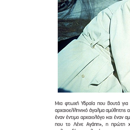
Μια φτωχή Υδραία που βουτά για 
αρχαιοελληνικό άγαλμα αμύθητης αξ
έναν έντιμο αρχαιολόγο και έναν α
που το Λένε Αγάπη», η πρώτη χο