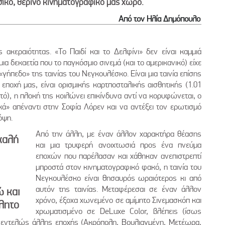
ικό, θερινό κινηματογραφικό μας χώρο.
Από τον Ηλία Δημόπουλο
ς ακεραιότητας. «Το Παιδί και το Δελφίνι» δεν είναι καμμιά
 μια δεκαετία που το παγκόσμιο σινεμά (και το αμερικανικό) είχε
«γήπεδο» της ταινίας του Νεγκουλέσκο. Είναι μια ταινία επίσης
 εποχή μας, είναι ορισμικής καρτποσταλικής αισθητικής (1.01
τό), η πλοκή της κοιλώνει επικίνδυνα αντί να κορυφώνεται, ο
κά» απέναντι στην Σοφία Λόρεν και να αντέξει τον ερωτισμό
όψη.
Από την άλλη, με έναν άλλον χαρακτήρα θέασης
 καλή
και μια τρυφερή ανοιχτωσιά προς ένα πνεύμα
εποχών που παρέλασαν και χάθηκαν ανεπιστρεπτί
μπροστά στον κινηματογραφικό φακό, η ταινία του
Νεγκουλέσκο είναι θησαυρός ωραιότερος κι από
αυτόν της ταινίας. Μεταφέρεσαι σε έναν άλλον
ώ και
χρόνο, έξοχα χωνεμένο σε αμίμητο Σινεμασκόπ και
βλητο
χρωματισμένο σε DeLuxe Color, βλέπεις (ίσως
ς εντελώς άλλης εποχής (Ακρόπολη, Βουλιαγμένη, Μετέωρα,