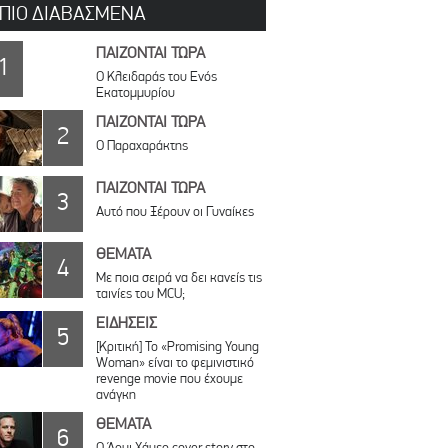
 ΠΙΟ ΔΙΑΒΑΣΜΕΝΑ
ΠΑΙΖΟΝΤΑΙ ΤΩΡΑ
1
Ο Κλειδαράς του Ενός
Εκατομμυρίου
ΠΑΙΖΟΝΤΑΙ ΤΩΡΑ
2
Ο Παραχαράκτης
ΠΑΙΖΟΝΤΑΙ ΤΩΡΑ
3
Αυτό που Ξέρουν οι Γυναίκες
ΘΕΜΑΤΑ
4
Με ποια σειρά να δει κανείς τις
ταινίες του MCU;
ΕΙΔΗΣΕΙΣ
5
[Κριτική] Το «Promising Young
Woman» είναι το φεμινιστικό
revenge movie που έχουμε
ανάγκη
ΘΕΜΑΤΑ
6
Ο Άρμι Χάμερ cover story στο