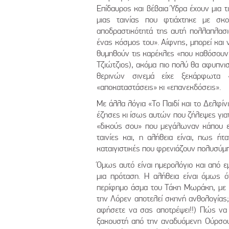
Επίδαυρος και βέβαια Ύδρα έχουν μια τ
μιας ταινίας που φτιάχτηκε με σ
αποδραστικότητά της αυτή πολλαπλασι
ένας κόσμος του». Αίφνης, μπορεί και ν
θυμηθούν τις καρέκλες «που καθόσουν 
Τζιώτζιος), ακόμα πιο πολύ θα αφυπνισ
θερινών σινεμά είχε ξεκάρφωτα «
«αποκαταστάσεις» κι «επανεκδόσεις».
Με άλλα λόγια «Το Παιδί και το Δελφί
έζησες κι ίσως αυτών που ζήλεψες για
«δικούς σου» που μεγάλωναν κάπου εκ
ταινίες και, η αλήθεια είναι, πως ήτ
καταιγιστικές που φρενιάζουν πολυσύμπ
Όμως αυτό είναι ημερολόγιο και από εμ
μια πρόταση. Η αλήθεια είναι όμως ό
περίφημο άσμα του Τάκη Μωράκη, με 
την Λόρεν αποτελεί σκηνή ανθολογίας; 
αφήσετε να σας αποτρέψει!!) Πώς να 
ξακουστή από την αναδυόμενη Ούρσου