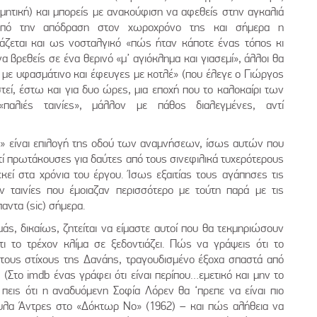
ιμητική) και μπορείς με ανακούφιση να αφεθείς στην αγκαλιά
κοπό την απόδραση στον χωροχρόνο της και σήμερα η
άζεται και ως νοσταλγικό «πώς ήταν κάποτε ένας τόπος κι
α βρεθείς σε ένα θερινό «μ’ αγιόκλημα και γιασεμί», άλλοι θα
με υφασμάτινο και έφευγες με κοτλέ» (που έλεγε ο Γιώργος
τεί, έστω και για δυο ώρες, μια εποχή που το καλοκαίρι των
παλιές ταινίες», μάλλον με πάθος διαλεγμένες, αντί
νι» είναι επιλογή της οδού των αναμνήσεων, ίσως αυτών που
τί πρωτάκουσες για δαύτες από τους σινεφιλικά τυχερότερους
εί στα χρόνια του έργου. Ίσως εξαιτίας τους αγάπησες τις
αν ταινίες που έμοιαζαν περισσότερο με τούτη παρά με τις
αντα (sic) σήμερα.
άς, δικαίως, ζητείται να είμαστε αυτοί που θα τεκμηριώσουν
τι το τρέχον κλίμα σε ξεδοντιάζει. Πώς να γράψεις ότι το
τους στίχους της Δανάης, τραγουδισμένο έξοχα σπαστά από
(Στο imdb ένας γράφει ότι είναι περίπου…εμετικό και μην το
πεις ότι η αναδυόμενη Σοφία Λόρεν θα ‘πρεπε να είναι πιο
λα Άντρες στο «Δόκτωρ Νο» (1962) – και πώς αλήθεια να