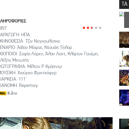
ΤΑ
ΠΛΗΡΟΦΟΡΙΕΣ
957
ΑΡΑΓΩΓΗ: ΗΠΑ
ΚΗΝΟΘΕΣΙΑ: Τζιν Νεγκουλέσκο
ΕΝΑΡΙΟ: Άιβαν Μόφατ, Ντουάιτ Τέιλορ
ΘΟΠΟΙΟΙ: Σοφία Λόρεν, Άλαν Λαντ, Κλίφτον Γουέμπ,
λέξης Μινωτής
ΩΤΟΓΡΑΦΙΑ: Μίλτον Ρ. Κράσνερ
ΟΥΣΙΚΗ: Χιούγκο Φριντχόφερ
ΙΑΡΚΕΙΑ: 111'
ΙΑΝΟΜΗ: Repertory
6.2
/10