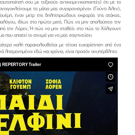
ταυτοποίησή σου με τοξικούς αντικειμενικοποιητές) ότι με το
οιγοκλείνουμε τα μάτια μας συγχρονισμένα» (Γούντι Άλεν);
Γουέμπ, έναν μετρ της δηλητηριώδους εκφοράς της ατάκας;
ιαλόγου, ιδίως στο πρώτο μισό; Πώς να μην απολαύσεις την
από την Λόρεν; Ή πώς να μην σταθείς στο πώς το Χόλιγουντ
α που απαιτεί το σινεμά για να μας σαγηνεύσει.
διαίτερα καλή παρακολουθείται με τέτοια ευχαρίστηση από ένα
κά λησμονημένοι εδώ και χρόνια, είναι προσόν ανυπέρβλητο.