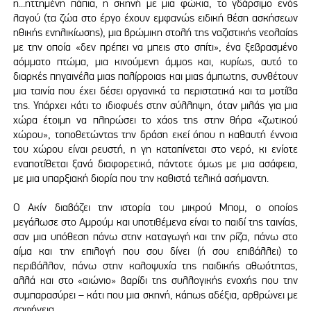
η...ηττημένη πάπια, η σκηνή με μια φώκια, το γδάρσιμο ενός
λαγού (τα ζώα στο έργο έχουν εμφανώς ειδική θέση ασκήσεων
ηθικής ενηλικίωσης), μια βρώμικη στολή της ναζιστικής νεολαίας
με την οποία «δεν πρέπει να μπεις στο σπίτι», ένα ξεβρασμένο
αόμματο πτώμα, μια κινούμενη άμμος και, κυρίως, αυτό το
διαρκές πηγαινέλα μιας παλίρροιας και μιας άμπωτης, συνθέτουν
μια ταινία που έχει δέσει οργανικά τα περιστατικά και τα μοτίβα
της. Υπάρχει κάτι το ιδιοφυές στην σύλληψη, όταν μιλάς για μια
χώρα έτοιμη να πληρώσει το χάος της στην θήρα «ζωτικού
χώρου», τοποθετώντας την δράση εκεί όπου η καθαυτή έννοια
του χώρου είναι ρευστή, η γη καταπίνεται στο νερό, κι ενίοτε
εναποτίθεται ξανά διαφορετικά, πάντοτε όμως με μια ασάφεια,
με μια υπαρξιακή διορία που την καθιστά τελικά ασήμαντη.
Ο Ακίν διαβάζει την ιστορία του μικρού Μπομ, ο οποίος
μεγάλωσε στο Αμρούμ και υποτιθέμενα είναι το παιδί της ταινίας,
σαν μια υπόθεση πάνω στην καταγωγή και την ρίζα, πάνω στο
αίμα και την επιλογή που σου δίνει (ή σου επιβάλλει) το
περιβάλλον, πάνω στην καλοψυχία της παιδικής αθωότητας,
αλλά και στο «αιώνιο» βαρίδι της συλλογικής ενοχής που την
συμπαρασύρει – κάτι που μια σκηνή, κάπως αδέξια, αρθρώνει με
σαφήνεια.