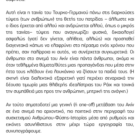
Αυτή είναι η ταινία του Τουρκο-Γερμανού πάνω στις διαρκούσες
τύψεις (των
ανθρώπων
) της θετής του πατρίδας – άλλωστε και
ο ίδιος έρχεται από αλλού και ανδρώνεται αλλού, όπως ο μικρός
της ταινίας– τύψεις που αναγνωρίζει φυσικά, δικαιολογεί
ασφαλώς (γιατί δεν γίνεται, αλήθεια, αλλιώς) και προσπαθεί
διαγενεακά κάπως να ελαφρύνει στο πέρασμα ενός χρόνου που
πρέπει, σαν παλίρροια κι αυτός, να συνέρχεται συγχωρετικά. Οι
άνθρωποι στο σινεμά του Ακίν είναι πάντα άνθρωποι, ακόμα κι
όταν τεθλιμμένα θύματα/θύτες μιας προπαγάνδας που μέσα στην
ήττα τους κλέβουν ένα λουκάνικο να ζήσουν τα παιδιά τους. (Η
σκηνή είναι διαλεκτικά εξαιρετική γιατί περιέχει σεναριακά την
δέουσα τιμωρία μιας θλιβερής ιδεαλίστριας του Ράιχ και τονικά
την συμπάθειά μας προς την ανθρώπινη, μητρική της ανάγκη.)
Αν τούτο σηματοδοτεί μια γενική (ή one-off) μετάβαση του Ακίν
σε ένα σινεμά πιο αρχοντικό, πιο ποιητικό στην περιγραφή του
συσχετισμού Ανθρώπου-Φύσης-Ιστορίας μέσα από ρυθμούς και
εικόνες ασυνήθιστους στην μέχρι τώρα εργογραφία του,
συνυπογράφουμε.