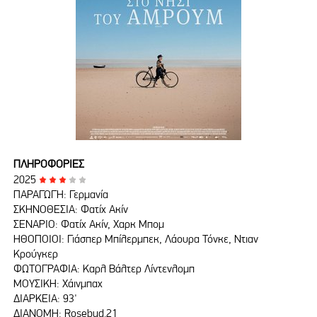
ΠΛΗΡΟΦΟΡΙΕΣ
2025
ΠΑΡΑΓΩΓΗ: Γερμανία
ΣΚΗΝΟΘΕΣΙΑ: Φατίχ Ακίν
ΣΕΝΑΡΙΟ: Φατίχ Ακίν, Χαρκ Μπομ
ΗΘΟΠΟΙΟΙ: Γιάσπερ Μπίλερμπεκ, Λάουρα Τόνκε, Ντιαν
Κρούγκερ
ΦΩΤΟΓΡΑΦΙΑ: Καρλ Βάλτερ Λίντενλομπ
ΜΟΥΣΙΚΗ: Χάινμπαχ
ΔΙΑΡΚΕΙΑ: 93'
ΔΙΑΝΟΜΗ: Rosebud.21