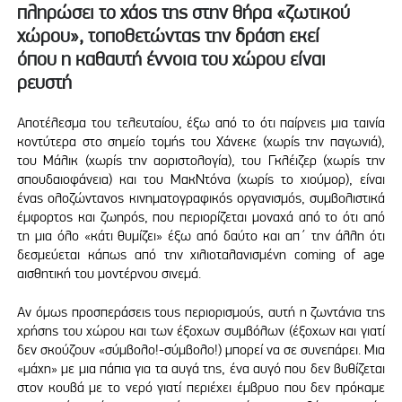
πληρώσει το χάος της στην θήρα «ζωτικού
χώρου», τοποθετώντας την δράση εκεί
όπου η καθαυτή έννοια του χώρου είναι
ρευστή
Αποτέλεσμα του τελευταίου, έξω από το ότι παίρνεις μια ταινία
κοντύτερα στο σημείο τομής του Χάνεκε (χωρίς την παγωνιά),
του Μάλικ (χωρίς την αοριστολογία), του Γκλέιζερ (χωρίς την
σπουδαιοφάνεια) και του ΜακΝτόνα (χωρίς το χιούμορ), είναι
ένας ολοζώντανος κινηματογραφικός οργανισμός, συμβολιστικά
έμφορτος και ζωηρός, που περιορίζεται μοναχά από το ότι από
τη μια όλο «κάτι θυμίζει» έξω από δαύτο και απ΄ την άλλη ότι
δεσμεύεται κάπως από την χιλιοταλανισμένη coming of age
αισθητική του μοντέρνου σινεμά.
Αν όμως προσπεράσεις τους περιορισμούς, αυτή η ζωντάνια της
χρήσης του χώρου και των έξοχων συμβόλων (έξοχων και γιατί
δεν σκούζουν «σύμβολο!-σύμβολο!) μπορεί να σε συνεπάρει. Μια
«μάχη» με μια πάπια για τα αυγά της, ένα αυγό που δεν βυθίζεται
στον κουβά με το νερό γιατί περιέχει έμβρυο που δεν πρόκαμε