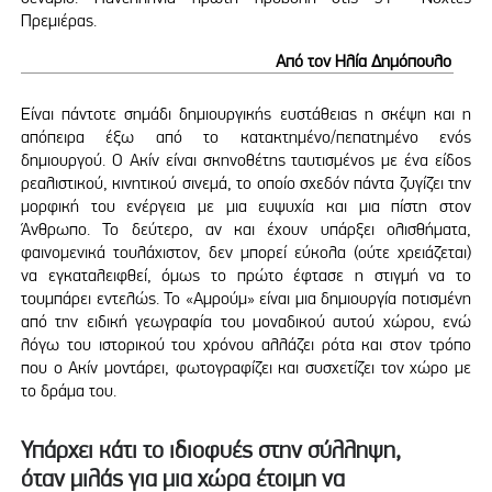
Πρεμιέρας.
Από τον Ηλία Δημόπουλο
Είναι πάντοτε σημάδι δημιουργικής ευστάθειας η σκέψη και η
απόπειρα έξω από το κατακτημένο/πεπατημένο ενός
δημιουργού. Ο Ακίν είναι σκηνοθέτης ταυτισμένος με ένα είδος
ρεαλιστικού, κινητικού σινεμά, το οποίο σχεδόν πάντα ζυγίζει την
μορφική του ενέργεια με μια ευψυχία και μια πίστη στον
Άνθρωπο. Το δεύτερο, αν και έχουν υπάρξει ολισθήματα,
φαινομενικά τουλάχιστον, δεν μπορεί εύκολα (ούτε χρειάζεται)
να εγκαταλειφθεί, όμως το πρώτο έφτασε η στιγμή να το
τουμπάρει εντελώς. Το «Αμρούμ» είναι μια δημιουργία ποτισμένη
από την ειδική γεωγραφία του μοναδικού αυτού χώρου, ενώ
λόγω του ιστορικού του χρόνου αλλάζει ρότα και στον τρόπο
που ο Ακίν μοντάρει, φωτογραφίζει και συσχετίζει τον χώρο με
το δράμα του.
Υπάρχει κάτι το ιδιοφυές στην σύλληψη,
όταν μιλάς για μια χώρα έτοιμη να