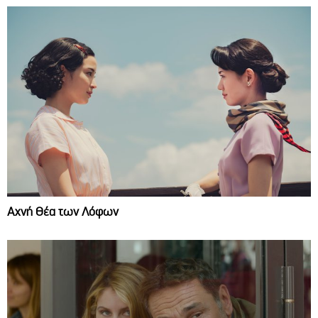
Αχνή Θέα των Λόφων