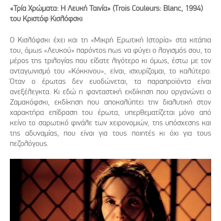
«Τρία Χρώματα: Η Λευκή Ταινία» (Trois Couleurs: Blanc, 1994)
του Κριστόφ Κισλόφσκι
Ο Κισλόφσκι έχει και τη «Μικρή Ερωτική Ιστορία» στα κιτάπια
του, όμως «Λευκού» παρόντος πως να φύγει ο λογισμός σου, το
μέρος της τριλογίας που είδατε λιγότερο κι όμως, έστω με τον
ανταγωνισμό του «Κόκκινου», είναι, ισχυρίζομαι, το καλύτερο.
Όταν ο έρωτας δεν ευοδώνεται, τα παραπροϊόντα είναι
ανεξέλεγκτα. Κι εδώ η φανταστική εκδίκηση που οργανώνει ο
Ζαμακόφσκι, εκδίκηση που αποκαλύπτει την διαλυτική στον
χαρακτήρα επίδραση του έρωτα, υπερθεματίζεται μόνο από
κείνο το σαρωτικό φινάλε των χειρονομιών, της υπόσχεσης και
της αδυναμίας, που είναι για τους ποιητές κι όχι για τους
πεζολόγους.