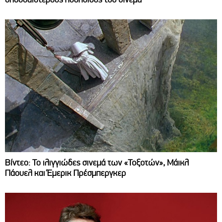
Βίντεο: Το ιλιγγιώδες σινεμά των «Τοξοτών», Μάικλ
Πάουελ και Έμερικ Πρέσμπεργκερ