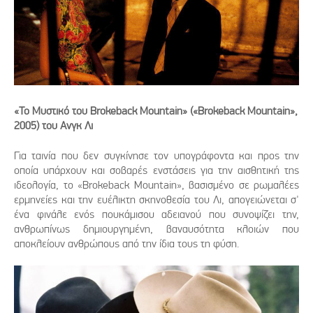
«Το Μυστικό του Brokeback Mountain» («Brokeback Mountain»,
2005) του Ανγκ Λι
Για ταινία που δεν συγκίνησε τον υπογράφοντα και προς την
οποία υπάρχουν και σοβαρές ενστάσεις για την αισθητική της
ιδεολογία, το «Brokeback Mountain», βασισμένο σε ρωμαλέες
ερμηνείες και την ευέλικτη σκηνοθεσία του Λι, απογειώνεται σ'
ένα φινάλε ενός πουκάμισου αδειανού που συνοψίζει την,
ανθρωπίνως δημιουργημένη, βαναυσότητα κλοιών που
αποκλείουν ανθρώπους από την ίδια τους τη φύση.