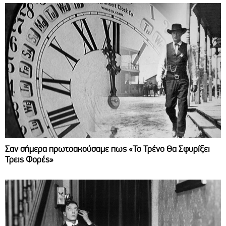
Σαν σήμερα πρωτοακούσαμε πως «Το Τρένο Θα Σφυρίξει
Τρεις Φορές»