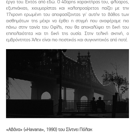
έργο του. Εκτός από εδώ. Ο 40αρης χαρακτήρας του, φλύαρος,
εξυπνάκιας, χιουμορίστας και καλοπροαίρετος παίζει με την
17χρονη ερωμένη του αποφασίζοντας γι' αυτήν το βάθος των
αισθημάτων της μέχρι να έρθει η στιγμή που αναφέραμε πιο
πάνω στην ταινία του Οφίλς, που θα αποκαλύψει τη δική του
επιπολαιότητα και τη δική της ουσία. Στην τελική σκηνή, ο
εμβρόντητος Άλεν είναι πιο πειστικός και συγκινητικός από ποτέ.
«Αβάνα» («Havana», 1990) του Σίντνει Πόλακ