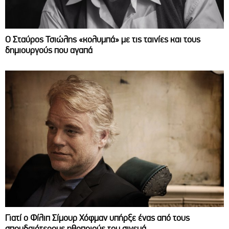
Ο Σταύρος Τσιώλης «κολυμπά» με τις ταινίες και τους
δημιουργούς που αγαπά
Γιατί ο Φίλιπ Σίμουρ Χόφμαν υπήρξε ένας από τους
σπουδαιότερους ηθοποιούς του σινεμά