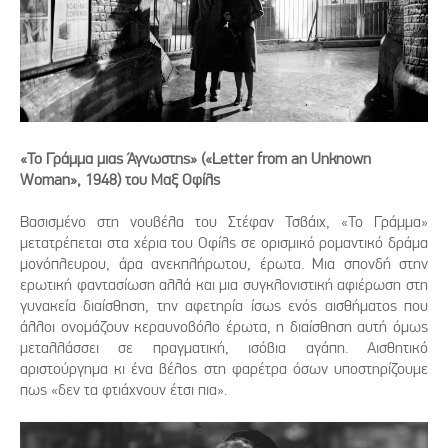
«Το Γράμμα μιας Άγνωστης» («Letter from an Unknown
Woman», 1948) του Μαξ Οφίλς
Βασισμένο στη νουβέλα του Στέφαν Τσβάιχ, «Το Γράμμα»
μετατρέπεται στα χέρια του Οφίλς σε ορισμικό ρομαντικό δράμα
μονόπλευρου, άρα ανεκπλήρωτου, έρωτα. Μια σπονδή στην
ερωτική φαντασίωση αλλά και μια συγκλονιστική αφιέρωση στη
γυνακεία διαίσθηση, την αφετηρία ίσως ενός αισθήματος που
άλλοι ονομάζουν κεραυνοβόλο έρωτα, η διαίσθηση αυτή όμως
μεταλλάσσει σε πραγματική, ισόβια αγάπη. Αισθητικό
αριστούργημα κι ένα βέλος στη φαρέτρα όσων υποστηρίζουμε
πως «δεν τα φτιάχνουν έτσι πια».