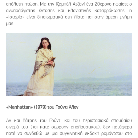
απόλυτη πτώση. Με την Ιζαμπέλ Ατζανί ένα 20χρονο ηφαίστειο
ανυπολόγιστης έντασης και κλονιστικής καταρράκωσης, η
«Ιστορία» είναι δικαιωματικά στη λίστα και στην άμεση μνήμη
μας.
«Manhattan» (1979) του Γούντι Άλεν
Αν και λάτρης του Γούντι και του περιστασιακά σπουδαίου
σινεμά του (και κατά συρροήν απολαυστικού), δεν κατάφερα
ποτέ να συνδεθώ με μια συγκινητική εκδοχή ρομάντσου στο