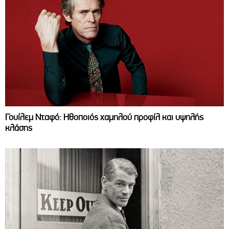
Γουίλεμ Νταφό: Ηθοποιός χαμηλού προφίλ και υψηλής
κλάσης