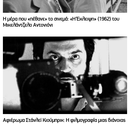
Η μέρα που «πέθανε» το σινεμά: «Η Έκλειψη» (1962) του
Μικελάντζελο Αντονιόνι
Αφιέρωμα Στάνλεϊ Κιούμπρικ: Η φιλμογραφία μιας διάνοιας