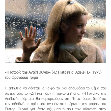
«Η Ιστορία της Αντέλ Ουγκό» («L' Histoire d' Adele H.», 1975)
του Φρανσουά Τριφό
Η αλήθεια να λέγεται, ο Τριφό το 'χει σπουδάσει το θέμα στο
σινεμά του, το «Ζιλ και Τζίμ» ή, πάνω απ' όλα, «Η Γυναίκα της
Διπλανής Πόρτας» θα κυριαρχούσαν στη λίστα, όμως διαλέγω
την αληθινή ιστορία του αναπάντητου έρωτα της κόρης του
Βίκτορ Ουγκό για έναν αξιωματικό που την οδήγησε στην