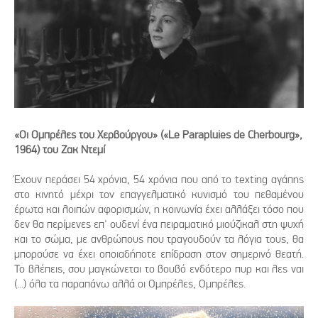
«Οι Ομπρέλες του Χερβούργου» («Le Parapluies de Cherbourg»,
1964) του Ζακ Ντεμί
Έχουν περάσει 54 χρόνια, 54 χρόνια που από το texting αγάπης
στο κινητό μέχρι τον επαγγελματικό κυνισμό του πεθαμένου
έρωτα και λοιπών αφορισμών, η κοινωνία έχει αλλάξει τόσο που
δεν θα περίμενες επ' ουδενί ένα πειραματικό μιούζικαλ στη ψυχή
και το σώμα, με ανθρώπους που τραγουδούν τα λόγια τους, θα
μπορούσε να έχει οποιαδήποτε επίδραση στον σημερινό θεατή.
Το βλέπεις, σου μαγκώνεται το βουβό ενδότερο πυρ και λες ναι
(...) όλα τα παραπάνω αλλά οι Ομπρέλες, Ομπρέλες.