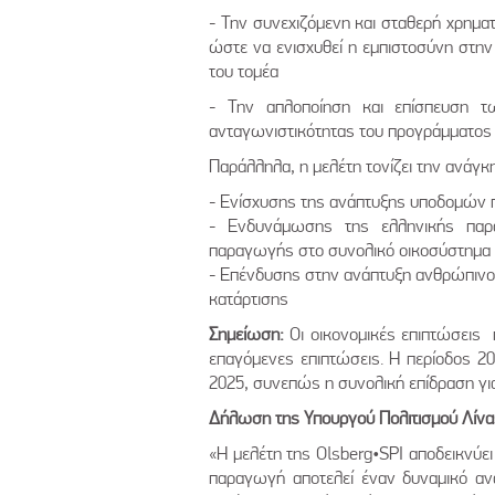
- Την συνεχιζόμενη και σταθερή χρημα
ώστε να ενισχυθεί η εμπιστοσύνη στη
του τομέα
- Την απλοποίηση και επίσπευση τ
ανταγωνιστικότητας του προγράμματος
Παράλληλα, η μελέτη τονίζει την ανάγκ
- Ενίσχυσης της ανάπτυξης υποδομών
- Ενδυνάμωσης της ελληνικής παρα
παραγωγής στο συνολικό οικοσύστημα
- Επένδυσης στην ανάπτυξη ανθρώπινου
κατάρτισης
Σημείωση:
Οι οικονομικές επιπτώσεις
επαγόμενες επιπτώσεις. Η περίοδος 20
2025, συνεπώς η συνολική επίδραση για 
Δήλωση της Υπουργού Πολιτισμού Λίν
«Η μελέτη της Olsberg•SPI αποδεικνύει
παραγωγή αποτελεί έναν δυναμικό ανα