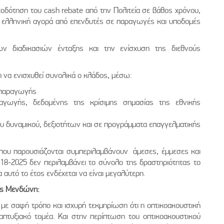
τοδότηση του cash rebate από την Πολιτεία σε βάθος χρόνου,
ν ελληνική αγορά από επενδυτές σε παραγωγές και υποδομές
ων διαδικασιών ένταξης και την ενίσχυση της διεθνούς
η να ενισχυθεί συνολικά ο κλάδος, μέσω:
 παραγωγής
γωγής, δεδομένης της κρίσιμης σημασίας της εθνικής
 δυναμικού, δεξιοτήτων και σε προγράμματα επαγγελματικής
 που παρουσιάζονται συμπεριλαμβάνουν άμεσες, έμμεσες και
18-2025 δεν περιλαμβάνει το σύνολο της δραστηριότητας το
αυτό το έτος ενδέχεται να είναι μεγαλύτερη.
ας Μενδώνη:
 με σαφή τρόπο και ισχυρή τεκμηρίωση ότι η οπτικοακουστική
πτυξιακό τομέα. Και στην περίπτωση του οπτικοακουστικού