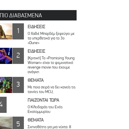
 ΠΙΟ ΔΙΑΒΑΣΜΕΝΑ
ΕΙΔΗΣΕΙΣ
1
O Χαβιέ Μπαρδέμ ξεφεύγει με
τα υπερθετικά για το 3ο
«Dune»
ΕΙΔΗΣΕΙΣ
2
[Κριτική] Το «Promising Young
Woman» είναι το φεμινιστικό
revenge movie που έχουμε
ανάγκη
ΘΕΜΑΤΑ
3
Με ποια σειρά να δει κανείς τις
ταινίες του MCU;
ΠΑΙΖΟΝΤΑΙ ΤΩΡΑ
4
Ο Κλειδαράς του Ενός
Εκατομμυρίου
ΘΕΜΑΤΑ
5
Σκηνοθέτης για μια νύχτα: 8