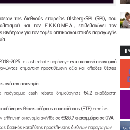
σεων της διεθνούς εταιρείας Olsberg•SPI (SPI), που
λιτισμού και τον Ε.Κ.Κ.Ο.ΜΕ.Δ., επιβεβαιώνει τον
ς κινήτρων για τον τομέα οπτικοακουστικής παραγωγής
ία.
ΠΡ
2018–2025
το cash rebate παρήγαγε
εντυπωσιακή οικονομική
υργώντας σημαντική προστιθέμενη αξία και χιλιάδες θέσεις
ις ανά την οικονομία
ο πρόγραμμα cash rebate δημιούργησε
€4,2
ακαθάριστη
 ισοδύναμες θέσεις πλήρους απασχόλησης (
FTE
)
ετησίως
ην ελληνική οικονομία ανήλθε σε
€928,7 εκατομμύρια σε GVA
σε ως βασικός καταλύτης προσέλκυσης διεθνών παραγωγών