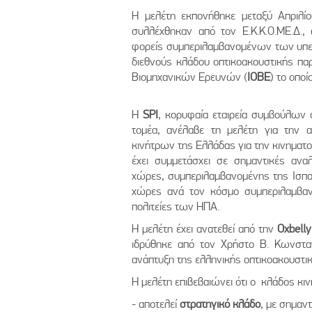
Η μελέτη εκπονήθηκε μεταξύ Απριλί
συλλέχθηκαν από τον Ε.Κ.Κ.Ο.ΜΕ.Δ.,
φορείς συμπεριλαμβανομένων των υπε
διεθνούς κλάδου οπτικοακουστικής π
Βιομηχανικών Ερευνών (
IOBE
) το οπο
Η
SPI
, κορυφαία εταιρεία συμβούλων 
τομέα, ανέλαβε τη μελέτη για την α
κινήτρων της Ελλάδας για την κινηματο
έχει συμμετάσχει σε σημαντικές αν
χώρες, συμπεριλαμβανομένης της Ισπαν
χώρες ανά τον κόσμο συμπεριλαμβαν
πολιτείες των ΗΠΑ.
Η μελέτη έχει ανατεθεί από την
Oxbell
ιδρύθηκε από τον Χρήστο Β. Κωνσταν
ανάπτυξη της ελληνικής οπτικοακουστικ
Η μελέτη επιβεβαιώνει ότι ο κλάδος κ
- αποτελεί
στρατηγικό κλάδο
, με σημαντ