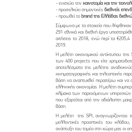
- ενισχύει την
καινοτομία και την τεχνολ
- προσελκύει σημαντικές
διεθνείς επεν
- προωθεί το
brand της Ελλάδας διεθν
Σύμφωνα με τα στοιχεία που λήφθηκαν απ
291 εθνικά και διεθνή έργα υποστηρίχ
αιτήσεις το 2018, ενώ περί τα €205,
2019.
Η μελέτη οικονομικού αντίκτυπου της 
των 400 projects που είτε χρηματοδο
αποτελέσματα της μελέτης αναδεικνύο
κινηματογραφικής και τηλεοπτικής παρ
βάση να αναπτυχθεί περαιτέρω και να σ
ελληνικής οικονομίας. Η μελέτη συμπερα
κλίμακα των παρεχόμενων υπηρεσιών
που εξαρτάται από την αδιάλειπτη μακ
βάση.
Η μελέτη της SPI, αναγνωρίζοντας τη
μελλοντικές προοπτικές του κλάδου,
ανάπτυξη του τομέα στη χώρα μας οι οπ