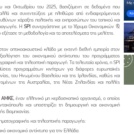
ου και Οκτωβρίου του 2025, βασιζόμενη σε δεδομένα που
 αλλά και συνεντεύξεις με πληθώρα από ενδιαφερόμενους
υθύνων χάραξης πολιτικής και εκπροσώπων του τοπικού και
αραγωγής. Η
SPI
συνεργάστηκε με το Ίδρυμα Οικονομικών &
ίο εξέτασε τη μεθοδολογία και τα αποτελέσματα της μελέτης.
στον οπτικοακουστικό κλάδο με εκτενή διεθνή εμπειρία στον
ξιολόγηση του οικονομικού αντίκτυπου του προγράμματος
γραφική και τηλεοπτική παραγωγή. Τα τελευταία χρόνια, η SPI
αλύσεις προγραμμάτων κινήτρων για διάφορες ευρωπαϊκές
ίας, του Ηνωμένου Βασιλείου και της Ιρλανδίας, καθώς και
ομένων της Αυστραλίας, της Νέας Ζηλανδίας και πολλές
y AMKE
, έναν ελληνικό μη κερδοσκοπικό οργανισμό, ο οποίος
τακόπουλο και υποστηρίζει τη δημιουργική και οικονομική
ής βιομηχανίας.
ινηματογραφικής και τηλεοπτικής παραγωγής:
ικό οικονομικό αντίκτυπο για την Ελλάδα.