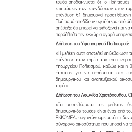
τομέα αποδεικνύεται ότι ο Πολιτισμός
επιπτώσεις των επενδύσεων στον τομέα
επένδυση €1 δημιουργεί προστιθέμενη 
Πολιτισμό αποδίδουν υψηλότερα από άλλ
απέδειξε ότι μπορεί να φιλοξενεί και ν
παράλληλα την εγχώρια αγορά υπηρεσι
Δήλωση του Υφυπουργού Πολιτισμού:
«
Η μελέτη αυτή αποτελεί επιβεβαίωση 
επένδυση στον τομέα των του κινηματ
Υπουργείου Πολιτισμού, καθώς και η 
έτοιμους για να περάσουμε στο επ
δημιουργικού και αναπτυξιακού οικοσ
τομέα».
Δήλωση του Λεωνίδα Χριστόπουλου, CE
«Τα αποτελέσματα της μελέτης δε
δημιουργικός τομέας είναι ένας από τ
ΕΚΚΟΜΕΔ, οργανώνουμε αυτή τη δυναμι
σύγχρονο οικοσύστημα που μπορεί να το