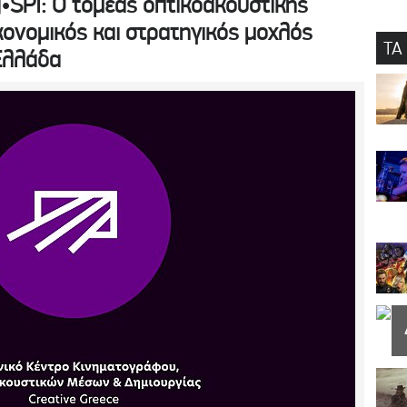
•SPI: Ο τομέας οπτικοακουστικής
κονομικός και στρατηγικός μοχλός
ΤΑ
Ελλάδα