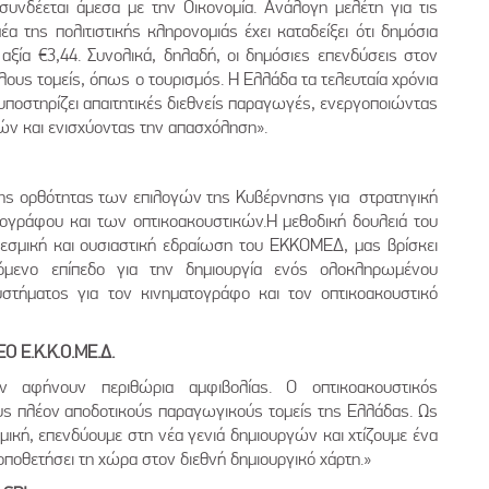
 συνδέεται άμεσα με την Οικονομία. Ανάλογη μελέτη για τις
 της πολιτιστικής κληρονομιάς έχει καταδείξει ότι δημόσια
αξία €3,44. Συνολικά, δηλαδή, οι δημόσιες επενδύσεις στον
ους τομείς, όπως ο τουρισμός. Η Ελλάδα τα τελευταία χρόνια
α υποστηρίζει απαιτητικές διεθνείς παραγωγές, ενεργοποιώντας
ών και ενισχύοντας την απασχόληση».
της ορθότητας των επιλογών της Κυβέρνησης για στρατηγική
ογράφου και των οπτικοακουστικών.Η μεθοδική δουλειά του
θεσμική και ουσιαστική εδραίωση του ΕΚΚΟΜΕΔ, μας βρίσκει
όμενο επίπεδο για την δημιουργία ενός ολοκληρωμένου
υστήματος για τον κινηματογράφο και τον οπτικοακουστικό
O Ε.Κ.Κ.Ο.ΜΕ.Δ.
ν αφήνουν περιθώρια αμφιβολίας. Ο οπτικοακουστικός
ους πλέον αποδοτικούς παραγωγικούς τομείς της Ελλάδας. Ως
κή, επενδύουμε στη νέα γενιά δημιουργών και χτίζουμε ένα
ποθετήσει τη χώρα στον διεθνή δημιουργικό χάρτη.»