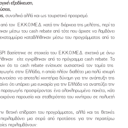
ογική εξειδίκευση
,
δύσεις
,
ώς
, συνολικά αλλά και ως τουριστικό προορισμό.
ό τον Ε.Κ.Κ.Ο.ΜΕ.Δ. κατά την διάρκεια της μελέτης, ​​περί τα
θηκαν μέσω του cash rebate από τότε που άρχισε να λαμβάνει
4 εκατομμύρια καταβλήθηκαν μέσω του προγράμματος από το
SPI βασίστηκε σε στοιχεία του Ε.Κ.Κ.Ο.ΜΕ.Δ. σχετικά με άνω
τήθηκαν είτε εγκρίθηκαν από το πρόγραμμα cash rebate. Τα
υν ότι το cash rebate ενίσχυσε ουσιαστικά τον τομέα της
αγωγής στην Ελλάδα, η οποία πλέον διαθέτει μια πολύ ισχυρή
υνεχίσει να αποτελεί κινητήρια δύναμη για την ανάπτυξη της
ίνει ότι υπάρχει μια ευκαιρία για την Ελλάδα να αναπτύξει την
 παραγωγής προσφέροντας ένα ολοκληρωμένο πακέτο, κάτι
ροχρόνια παρουσία και σταθερότητα του κινήτρου σε πολυετή
ν θετική επίδραση του προγράμματος, αλλά και τις θετικές
 περιλαμβάνει μια σειρά από προτάσεις για την περαιτέρω
οίες περιλαμβάνουν: