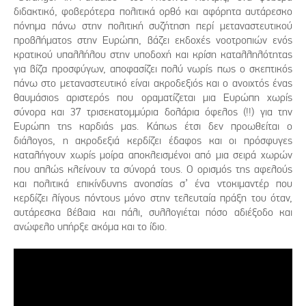
διδακτικό, φοβερότερα πολιτικά ορθό και αφόρητα αυτάρεσκο
πόνημα πάνω στην πολιτική συζήτηση περί μεταναστευτικού
προβλήματος στην Ευρώπη, βάζει εκδοχές νοοτροπιών ενός
κρατικού υπαλλήλου στην υποδοχή και κρίση καταλληλότητας
για βίζα προσφύγων, αποφασίζει πολύ νωρίς πως ο σκεπτικός
πάνω στο μεταναστευτικό είναι ακροδεξιός και ο ανοιχτός ένας
θαυμάσιος αριστερός που οραματίζεται μια Ευρώπη χωρίς
σύνορα και 37 τρισεκατομμύρια δολάρια όφελος (!!) για την
Ευρώπη της καρδιάς μας. Κάπως έτσι δεν προωθείται ο
διάλογος, η ακροδεξιά κερδίζει έδαφος και οι πρόσφυγες
καταλήγουν χωρίς μοίρα αποκλεισμένοι από μια σειρά χωρών
που απλώς κλείνουν τα σύνορά τους. Ο ορισμός της αφελούς
και πολιτικά επικίνδυνης ανοησίας σ’ ένα ντοκιμαντέρ που
κερδίζει λίγους πόντους μόνο στην τελευταία πράξη του όταν,
αυτάρεσκα βέβαια και πάλι, συλλογιέται πόσο αδιέξοδο και
ανώφελο υπήρξε ακόμα και το ίδιο.