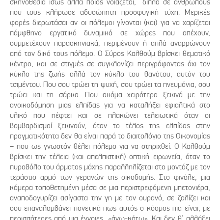
σκηνοθεσία ίσως αλλά ποιος νοιάζεται, δίπλα σε ανθρώπους
που τους κλήρωσε αδυσώπητη προσφυγική τύχη. Μερικές
φορές διερωτάσαι αν οι πόλεμοι γίνονται (και) για να χαρίζεται
πάμφθηνο εργατικό δυναμικό σε χώρες που απέχουν,
συμμετέχουν παρασκηνιακά, περιμένουν ή απλά αναρρώνουν
από τον δικό τους πόλεμο. Ο Σύρος Καλθούμ βρίσκει θεματικό
κέντρο, και σε στιγμές σε συγκλονίζει περιγράφοντας όχι τον
κύκλο της ζωής αλλά τον κύκλο του θανάτου, αυτόν του
τσιμέντου. Που σου τρώει τη ψυχή, σου τρώει τα πνευμόνια, σου
τρώει και τη σάρκα. Που ακόμα χειρότερα ξεκινά με την
ανοικοδόμηση μιας ελπίδας για να καταλήξει εφιαλτικά στο
υλικό που πέφτει και σε πλακώνει τελειωτικά όταν οι
βομβαρδισμοί ξεκινούν, όταν το τέλος της ελπίδας στην
πραγματικότητα δεν θα είναι παρά το διαιτολόγιο της Οικονομίας
– που ως γνωστόν θέλει πόλεμο για να στηριχθεί. Ο Καλθούμ
βρίσκει την τέλεια (και απελπιστική) οπτική ειρωνεία, όταν το
πυροβόλο του άρματος μάχης παραλληλίζεται στο μοντάζ με τον
τεράστιο αρμό των γερανών της οικοδομής. Στο φινάλε, μια
κάμερα τοποθετημένη μέσα σε μια περιστρεφόμενη μπετονιέρα,
αναποδογυρίζει ασίγαστα την γη με τον ουρανό, σε ζαλίζει και
σου επαναλαμβάνει πονετικά πως αυτός ο κόσμος πια είναι, με
περισσότερες από μια έννοιες, «άνω-κάτω». Και δεν θ’ αλλάξει