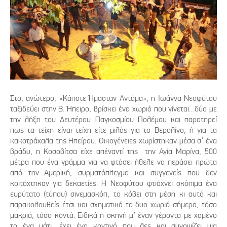
Στο, ανώτερο, «Κάποτε Ήμασταν Αντάμα», η Ιωάννα Νεοφύτου
ταξιδεύει στην Β. Ήπειρο, βρίσκει ένα χωριό που γίνεται…δύο με
την λήξη του Δευτέρου Παγκοσμίου Πολέμου και παρατηρεί
πως τα τείχη είναι τείχη είτε μιλάς για το Βερολίνο, ή για τα
κακοτράχαλα της Ηπείρου. Οικογένειες χωρίστηκαν μέσα σ’ ένα
βράδυ, η Κοσοβίτσα είχε απέναντί της την Αγία Μαρίνα, 500
μέτρα που ένα γράμμα για να φτάσει ήθελε να περάσει πρώτα
από την…Αμερική, συρματόπλεγμα και συγγενείς που δεν
κοιτάχτηκαν για δεκαετίες. Η Νεοφύτου φτιάχνει σκόπιμα ένα
ευρύτατο (τύπου) σινεμασκόπ, το κόβει στη μέση κι αυτό και
παρακολουθείς έτσι και σχηματικά τα δυο χωριά σήμερα, τόσο
μακριά, τόσο κοντά. Ειδικά η σκηνή μ’ έναν γέροντα με χαμένο
το ένα μάτι, έχει ένα κοντινό που λες και συνοψίζει μια