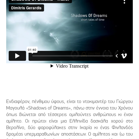
Ενδιαφέρον, πένθιμου ύφους, είναι το ντοκιμαντέρ του Γιώργου
Μαγουλά «Shadows of Dreams», πάνω στην έννοια του Χρόνου
όπως βιώνεται από τέσσερεις ομιλούντες ανθρώπους κι έναν
αμίλητο. Οι πρώτοι είναι μια Ελληνίδα δασκάλα χορού στο
Βερολίνο, δύο φαροφύλακες στην Ικαρία κι ένας Φινλανδός
δρομέας υπερμαραθωνίων αποστάσεων. Ο αμίλητος και (ω του