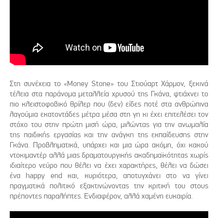
Στη συνέχεια το «Money Stone» του Στιούαρτ Χάρμον, ξεκινά
τέλεια στα παράνομα μεταλλεία χρυσού της Γκάνα, φτιάχνει το
πιο κλειστοφοβικό θρίλερ που (δεν) είδες ποτέ στα ανθρώπινα
λαγούμια εκατοντάδες μέτρα μέσα στη γη κι έχει επιτελέσει τον
στόχο του στην πρώτη μισή ώρα, μιλώντας για την ανωμαλία
της παιδικής εργασίας και την ανάγκη της εκπαίδευσης στην
Γκάνα. Προβληματικά, υπάρχει και μια ώρα ακόμη, όχι κακού
ντοκιμαντέρ αλλά μιας δραματουργικής ακαδημαϊκότητας χωρίς
ιδιαίτερο νεύρο που θέλει να έχει χαρακτήρες, θέλει να δώσει
ένα happy end και, κυριότερα, αποτυγχάνει στο να γίνει
πραγματικά πολιτικό εξακτινώνοντας την κριτική του στους
πρέποντες παραλήπτες. Ενδιαφέρον, αλλά χαμένη ευκαιρία.