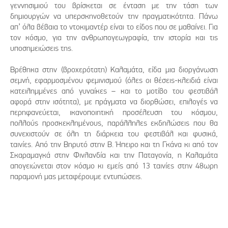
γεννησιμιού του βρίσκεται σε ένταση με την τάση των
δημιουργών να υπερσκηνοθετούν την πραγματικότητα. Πάνω
απ’ όλα βέβαια το ντοκιμαντέρ είναι το είδος που σε μαθαίνει. Για
τον κόσμο, για την ανθρωπογεωγραφία, την ιστορία και τις
υποσημειώσεις της.
Βρέθηκα στην (βροχερότατη) Καλαμάτα, είδα μια διοργάνωση
σεμνή, εφαρμοσμένου φεμινισμού (όλες οι θέσεις-κλειδιά είναι
κατειλημμένες από γυναίκες – και το μοτίβο του φεστιβάλ
αφορά στην ισότητα), με πράγματα να διορθώσει, επιλογές να
περηφανεύεται, ικανοποιητική προσέλευση του κόσμου,
πολλούς προσκεκλημένους, παράλληλες εκδηλώσεις που θα
συνεχιστούν σε όλη τη διάρκεια του φεστιβάλ και φυσικά,
ταινίες. Από την Βηρυτό στην Β. Ήπειρο και τη Γκάνα κι από τον
Σκαραμαγκά στην Φινλανδία και την Παταγονία, η Καλαμάτα
απογειώνεται στον κόσμο κι εμείς από 13 ταινίες στην 48ωρη
παραμονή μας μεταφέρουμε εντυπώσεις.