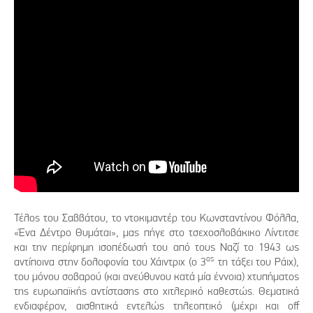
Τέλος του Σαββάτου, το ντοκιμαντέρ του Κωνσταντίνου Φόλλα,
«Ένα Δέντρο Θυμάται», μας πήγε στο τσεχοσλοβάκικο Λίντιτσε
και την περίφημη ισοπέδωσή του από τους Ναζί το 1943 ως
ος
αντίποινα στην δολοφονία του Χάιντριχ (ο 3
τη τάξει του Ράιχ),
του μόνου σοβαρού (και ανεύθυνου κατά μία έννοια) χτυπήματος
της ευρωπαϊκής αντίστασης στο χιτλερικό καθεστώς. Θεματικά
ενδιαφέρον, αισθητικά εντελώς τηλεοπτικό (μέχρι και off