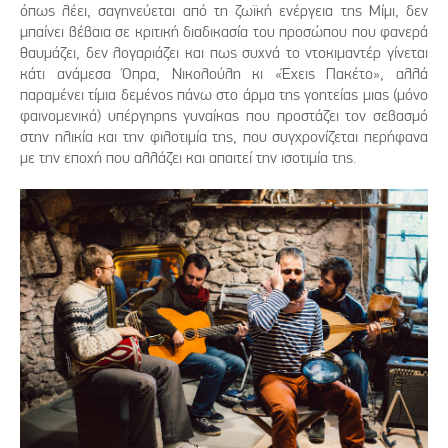
όπως λέει, σαγηνεύεται από τη ζωϊκή ενέργεια της Μίμι, δεν
μπαίνει βέβαια σε κριτική διαδικασία του προσώπου που φανερά
θαυμάζει, δεν λογαριάζει και πως συχνά το ντοκιμαντέρ γίνεται
κάτι ανάμεσα Όπρα, Νικολούλη κι «Έχεις Πακέτο», αλλά
παραμένει τίμια δεμένος πάνω στο άρμα της γοητείας μιας (μόνο
φαινομενικά) υπέργηρης γυναίκας που προστάζει τον σεβασμό
στην ηλικία και την φιλοτιμία της, που συγχρονίζεται περήφανα
με την εποχή που αλλάζει και απαιτεί την ισοτιμία της.