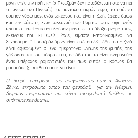
μόνη της), την πολιτική (ο Γκουζμάν δεν καταδέχεται ποτέ να πει
το όνομα του Πινοσέτ), το πανταχού παρόν νερό, το υδάτινο
σύμπαν γύρω μας, ενός ωκεανού που είναι η ζωή, έφερε όμως
και τον θάνατο, ενός ωκεανού που θυμάται στην όψη ενός
κουμπιού εκείνους που βρήκαν μέσα του το άδοξο μνήμα τους,
εκείνους που κι εμείς, ίσως, είμαστε καταδικασμένοι να
ξεχάσουμε. Ο Γκουζμάν όμως είναι ακόμα εδώ, όλη του η ζωή
είναι αφιερωμένη σ’ ένα ημερολόγιο μνήμης της φυλής, της
γλώσσας και του κόσμου του, σε όλο του το είναι ηγεμονεύει
ένας υπέροχος ρομαντισμός του πως αυτός ο κόσμος θα
μπορούσε (;) και θα έπρεπε να είναι.
Οι θερμές ευχαριστίες του υπογράφοντος στην κ. Αντιγόνη
Ζόγκα, εκπρόσωπο τύπου του φεστιβάλ, για την ένθερμη,
διαρκώς ενημερωτική και πάντα χαμογελαστή βοήθεια σε
οτιδήποτε χρειάστηκε.