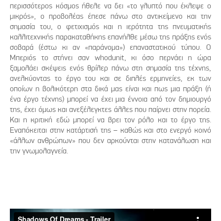
περισσότερος κόσμος ήθελε να δει «το γλυπτό που έκλεψε ο
μικρός», ο προβολέας έπεσε πάνω στο αντικείμενο και την
σημασία του, ο φετιχισμός και η ιερότητα της πνευματικής
καλλιτεχνικής παρακαταθήκης επανήλθε μέσω της πράξης ενός
σοβαρά (έστω κι αν «παράνομα») επαναστατικού τύπου. Ο
Μπεριός το στήνει σαν whodunit, κι όσο περνάει η ώρα
ξαμολάει σκέψεις ενός θρίλερ πάνω στη σημασία της τέχνης,
ανελκύοντας το έργο του και σε διπλές ερμηνείες, εκ των
οποίων η βολικότερη στα δικά μας είναι και πως μια πράξη (ή
ένα έργο τέχνης) μπορεί να έχει μια έννοια από τον δημιουργό
της, έχει όμως και ανεξέλεγκτες άλλες που παίρνει στην πορεία.
Και η κριτική εδώ μπορεί να βρει τον ρόλο και το έργο της.
Εναπόκειται στην κατάρτισή της – καθώς και στο ενεργό κοινό
«άλλων ανθρώπων» που δεν αρκούνται στην κατανάλωση και
την γνωμολαγνεία.