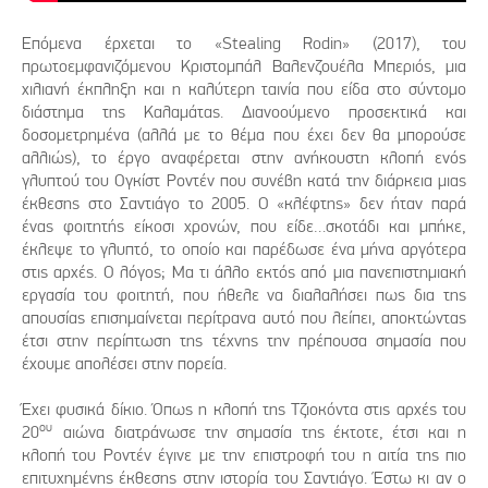
Επόμενα έρχεται το «Stealing Rodin» (2017), του
πρωτοεμφανιζόμενου Κριστομπάλ Βαλενζουέλα Μπεριός, μια
χιλιανή έκπληξη και η καλύτερη ταινία που είδα στο σύντομο
διάστημα της Καλαμάτας. Διανοούμενο προσεκτικά και
δοσομετρημένα (αλλά με το θέμα που έχει δεν θα μπορούσε
αλλιώς), το έργο αναφέρεται στην ανήκουστη κλοπή ενός
γλυπτού του Ογκίστ Ροντέν που συνέβη κατά την διάρκεια μιας
έκθεσης στο Σαντιάγο το 2005. Ο «κλέφτης» δεν ήταν παρά
ένας φοιτητής είκοσι χρονών, που είδε…σκοτάδι και μπήκε,
έκλεψε το γλυπτό, το οποίο και παρέδωσε ένα μήνα αργότερα
στις αρχές. Ο λόγος; Μα τι άλλο εκτός από μια πανεπιστημιακή
εργασία του φοιτητή, που ήθελε να διαλαλήσει πως δια της
απουσίας επισημαίνεται περίτρανα αυτό που λείπει, αποκτώντας
έτσι στην περίπτωση της τέχνης την πρέπουσα σημασία που
έχουμε απολέσει στην πορεία.
Έχει φυσικά δίκιο. Όπως η κλοπή της Τζιοκόντα στις αρχές του
ου
20
αιώνα διατράνωσε την σημασία της έκτοτε, έτσι και η
κλοπή του Ροντέν έγινε με την επιστροφή του η αιτία της πιο
επιτυχημένης έκθεσης στην ιστορία του Σαντιάγο. Έστω κι αν ο