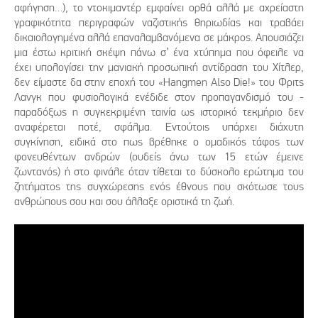
αφήγηση…), το ντοκιμαντέρ εμφαίνει ορθά αλλά με αχρείαστη
γραφικότητα περιγραφών ναζιστικής θηριωδίας και τραβάει
δικαιολογημένα αλλά επαναλαμβανόμενα σε μάκρος. Απουσιάζει
μια έστω κριτική σκέψη πάνω σ’ ένα χτύπημα που όφειλε να
έχει υπολογίσει την μανιακή προσωπική αντίδραση του Χίτλερ,
δεν είμαστε δα στην εποχή του «Hangmen Also Die!» του Φριτς
Λανγκ που φυσιολογικά ενέδιδε στον προπαγανδισμό του -
παραδόξως η συγκεκριμένη ταινία ως ιστορικό τεκμήριο δεν
αναφέρεται ποτέ, σφάλμα. Εντούτοις υπάρχει διάχυτη
συγκίνηση, ειδικά στο πως βρέθηκε ο ομαδικός τάφος των
φονευθέντων ανδρών (ουδείς άνω των 15 ετών έμεινε
ζωντανός) ή στο φινάλε όταν τίθεται το δύσκολο ερώτημα του
ζητήματος της συγχώρεσης ενός έθνους που σκότωσε τους
ανθρώπους σου και σου άλλαξε οριστικά τη ζωή.