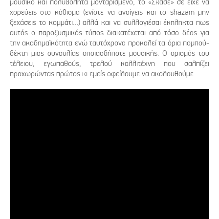
μουσικό και πολυβολητά μονταρισμένο, το «Σκάσε» σε είχε να
χορεύεις στο κάθισμα (ενίοτε να ανοίγεις και το shazam μην
ξεχάσεις το κομμάτι…) αλλά και να συλλογιέσαι έκπληκτα πως
αυτός ο παροξυσμικός τύπος διακατέχεται από τόσο δέος για
την ακαδημαϊκότητα ενώ ταυτόχρονα προκαλεί τα όρια πομπού-
δέκτη μιας συναυλίας οποιασδήποτε μουσικής. Ο ορισμός του
τέλειου, εγωπαθούς, τρελού καλλιτέχνη που σαλπίζει
προχωρώντας πρώτος κι εμείς οφείλουμε να ακολουθούμε.