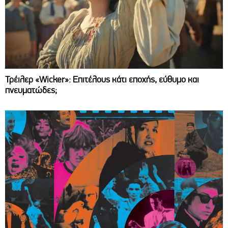
Τρέιλερ «Wicker»: Επιτέλους κάτι εποχής, εύθυμο και
πνευματώδες;