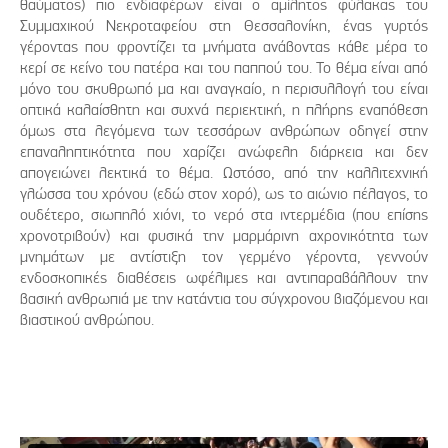
θαύματος) πιο ενδιαφέρων είναι ο αμίλητος φύλακας του
Συμμαχικού Νεκροταφείου στη Θεσσαλονίκη, ένας γυρτός
γέροντας που φροντίζει τα μνήματα ανάβοντας κάθε μέρα το
κερί σε κείνο του πατέρα και του παππού του. Το θέμα είναι από
μόνο του σκυθρωπό μα και αναγκαίο, η περισυλλογή του είναι
οπτικά καλαίσθητη και συχνά περιεκτική, η πλήρης εναπόθεση
όμως στα λεγόμενα των τεσσάρων ανθρώπων οδηγεί στην
επαναληπτικότητα που χαρίζει ανώφελη διάρκεια και δεν
απογειώνει λεκτικά το θέμα. Ωστόσο, από την καλλιτεχνική
γλώσσα του χρόνου (εδώ στον χορό), ως το αιώνιο πέλαγος, το
ουδέτερο, σιωπηλό χιόνι, το νερό στα ιντερμέδια (που επίσης
χρονοτριβούν) και φυσικά την μαρμάρινη αχρονικότητα των
μνημάτων με αντίστιξη τον γερμένο γέροντα, γεννούν
ενδοσκοπικές διαθέσεις ωφέλιμες και αντιπαραβάλλουν την
βασική ανθρωπιά με την κατάντια του σύγχρονου βιαζόμενου και
βιαστικού ανθρώπου.