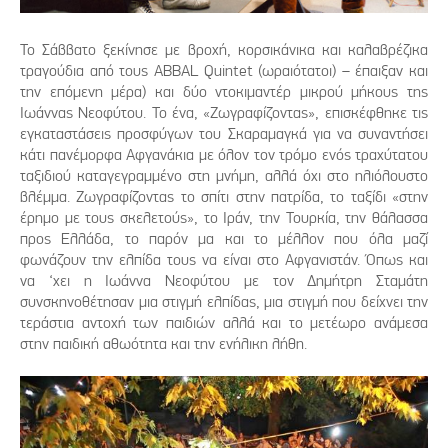
To Σάββατο ξεκίνησε με βροχή, κορσικάνικα και καλαβρέζικα
τραγούδια από τους ABBAL Quintet (ωραιότατοι) – έπαιξαν και
την επόμενη μέρα)​ και δύο ντοκιμαντέρ μικρού μήκους της
Ιωάννας Νεοφύτου. Το ένα, «Ζωγραφίζοντας», επισκέφθηκε τις
εγκαταστάσεις προσφύγων του Σκαραμαγκά για να συναντήσει
κάτι πανέμορφα Αφγανάκια με όλον τον τρόμο ενός τραχύτατου
ταξιδιού καταγεγραμμένο στη μνήμη, αλλά όχι στο ηλιόλουστο
βλέμμα. Ζωγραφίζοντας το σπίτι στην πατρίδα, το ταξίδι «στην
έρημο με τους σκελετούς», το Ιράν, την Τουρκία, την θάλασσα
προς Ελλάδα, το παρόν μα και το μέλλον που όλα μαζί
φωνάζουν την ελπίδα τους να είναι στο Αφγανιστάν. Όπως και
να ‘χει η Ιωάννα Νεοφύτου με τον Δημήτρη Σταμάτη
συνσκηνοθέτησαν μια στιγμή ελπίδας, μια στιγμή που δείχνει την
τεράστια αντοχή των παιδιών αλλά και το μετέωρο ανάμεσα
στην παιδική αθωότητα και την ενήλικη λήθη.