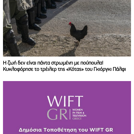
Η ζωή δεν είναι πάντα στρωμένη με πούπουλα!
Κυκλοφόρησε το τρέιλερ της «Κότας» του Γκιόργκι Πάλφι