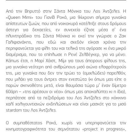
Από την Βηρυττό στην Σάντα Μόνικα του Λος Άντζελες. Η
«Queen Mimi» του Γιανίβ Ροκά, μια 94χρονη σήμερα γυναίκα
απίστευτων ζωών, που από νοικοκυρά κατέληξε στους δρόμους
άστεγη για δεκαετίες, εν συνεχεία έζησε μέσα σ’ ένα
πλυντηράδικο της Σάντα Μόνικα κι εκεί την γνώρισε ο Ζακ
Γαλιφιανάκης, που εδώ και σχεδόν είκοσι χρόνια την
περηφανεύεται για φίλη του και τελικά της αγόρασε κι ένα μικρό
διαμέρισμα, που το επίπλωσε η Ρενέ Ζελβέγκερ, για να μένει.
Κάπως έτσι, η Μαρί Χάιστ, Μίμι για τους άπειρους φίλους της,
μια γυναίκα νεότερη από ανθρώπους μισό αιώνα ελαφρότερούς
της, μια γυναίκα που δεν την τρώει το (ομιχλώδες) παρελθόν,
που μιλάει για τους άντρες στον ενεστώτα (κι όπως μας είπε ο
παρών σκηνοθέτης μετά, είναι θαυμάσια τώρα μ’ έναν δίμετρο
60άρη – «της αρέσουν οι νέοι» όπως μας αποκαλύπτει κι η ίδια),
περπάτησε από τα πεζοδρόμια του Λος Άντζελες στο κόκκινο
χαλί χολιγουντιανών εκδηλώσεων και είναι μασκότ για το μισό
stardom του Λος Άντζελες.
Ο συμπαθέστατος Ροκά, χωρίς να υπερηφανεύεται την
κινηματογραφικότητα του σεμνότατου «project in progress»,