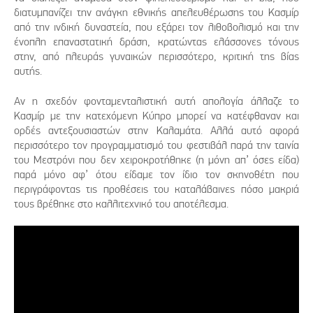
διατυμπανίζει την ανάγκη εθνικής απελευθέρωσης του Κασμίρ
από την ινδική δυναστεία, που εξάρει τον λιθοβολισμό και την
ένοπλη επαναστατική δράση, κρατώντας ελάσσονες τόνους
στην, από πλευράς γυναικών περισσότερο, κριτική της βίας
αυτής.
Αν η σχεδόν φονταμενταλιστική αυτή απολογία άλλαζε το
Κασμίρ με την κατεχόμενη Κύπρο μπορεί να κατέφθαναν και
ορδές αντεξουσιαστών στην Καλαμάτα. Αλλά αυτό αφορά
περισσότερο τον προγραμματισμό του φεστιβάλ παρά την ταινία
του Μεστρόνι που δεν χειροκροτήθηκε (η μόνη απ’ όσες είδα)
παρά μόνο αφ’ ότου είδαμε τον ίδιο τον σκηνοθέτη που
περιγράφοντας τις προθέσεις του καταλάβαινες πόσο μακριά
τους βρέθηκε στο καλλιτεχνικό του αποτέλεσμα.