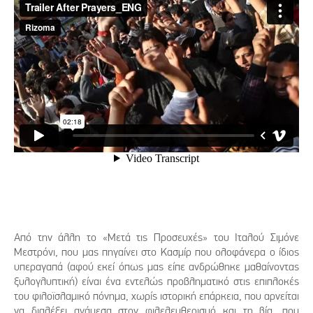
Από την άλλη το «Μετά τις Προσευχές» του Ιταλού Σιμόνε
Μεστρόνι, που μας πηγαίνει στο Κασμίρ που ολοφάνερα ο ίδιος
υπεραγαπά (αφού εκεί όπως μας είπε ανδρώθηκε μαθαίνοντας
ξυλογλυπτική) είναι ένα εντελώς προβληματικό στις επιπλοκές
του φιλοϊσλαμικό πόνημα, χωρίς ιστορική επάρκεια, που αρνείται
να διαλέξει ανάμεσα στον φιλελευθερισμό και τη βία, που