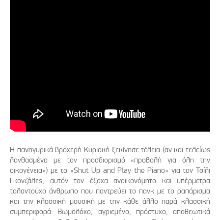
Η πανηγυρικά βροχερή Κυριακή ξεκίνησε τέλεια (αν και τελείως
λανθασμένα με τον προσδιορισμό «προβολή για όλη την
οικογένεια») με το «Shut Up and Play the Piano» για τον Τσίλι
Γκονζάλες, αυτόν τον έξοχα ανοικονόμητο και υπέρμετρα
ταλαντούχο άνθρωπο που παντρεύει το πανκ με το ραπάρισμα
και την κλασσική μουσική με την κάθε άλλο παρά κλασσική
συμπεριφορά. Βωμολόχο, αγριεμένο, πρόστυχο, αποθεωτικά