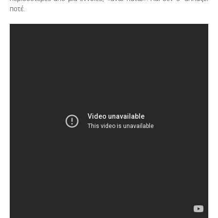
ποτέ.